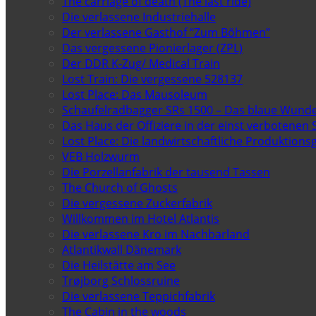
The carriage of death (The last ride)
Die verlassene Industriehalle
Der verlassene Gasthof “Zum Böhmen”
Das vergessene Pionierlager (ZPL)
Der DDR K-Zug/ Medical Train
Lost Train: Die vergessene 528137
Lost Place: Das Mausoleum
Schaufelradbagger SRs 1500 – Das blaue Wund
Das Haus der Offiziere in der einst verbotenen 
Lost Place: Die landwirtschaftliche Produktion
VEB Holzwurm
Die Porzellanfabrik der tausend Tassen
The Church of Ghosts
Die vergessene Zuckerfabrik
Willkommen im Hotel Atlantis
Die verlassene Kro im Nachbarland
Atlantikwall Dänemark
Die Heilstätte am See
Trøjborg Schlossruine
Die verlassene Teppichfabrik
The Cabin in the woods