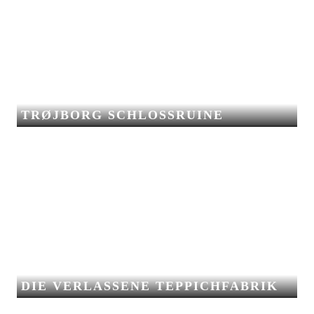
TRØJBORG SCHLOSSRUINE
DIE VERLASSENE TEPPICHFABRIK