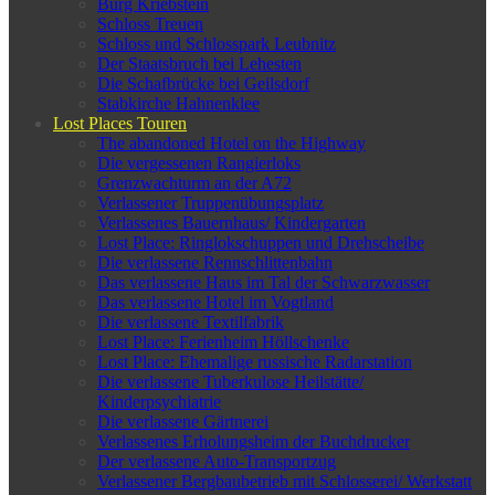
Burg Kriebstein
Schloss Treuen
Schloss und Schlosspark Leubnitz
Der Staatsbruch bei Lehesten
Die Schafbrücke bei Geilsdorf
Stabkirche Hahnenklee
Lost Places Touren
The abandoned Hotel on the Highway
Die vergessenen Rangierloks
Grenzwachturm an der A72
Verlassener Truppenübungsplatz
Verlassenes Bauernhaus/ Kindergarten
Lost Place: Ringlokschuppen und Drehscheibe
Die verlassene Rennschlittenbahn
Das verlassene Haus im Tal der Schwarzwasser
Das verlassene Hotel im Vogtland
Die verlassene Textilfabrik
Lost Place: Ferienheim Höllschenke
Lost Place: Ehemalige russische Radarstation
Die verlassene Tuberkulose Heilstätte/
Kinderpsychiatrie
Die verlassene Gärtnerei
Verlassenes Erholungsheim der Buchdrucker
Der verlassene Auto-Transportzug
Verlassener Bergbaubetrieb mit Schlosserei/ Werkstatt