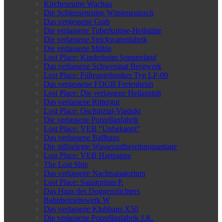
Kirchenruine Wachau
Die Schleusenruine Wüsteneutzsch
Das vergessene Grab
Die verlassene Tuberkulose-Heilstätte
Die verlassene Strickwarenfabrik
Die verlassene Mühle
Lost Place: Kinderheim Sonnenland
Das verlassene Schwerspat Bergwerk
Lost Place: Führungsbunker Typ LP-09
Das vergessene FDGB Ferienheim
Lost Place: Die verlassene Heilanstalt
Das verlassene Rittergut
Lost Place: Oschütztal-Viadukt
Die verlassene Porzellanfabrik
Lost Place: VEB “Unbekannt”
Das verlassene Ballhaus
Die stillgelegte Wasseraufbereitungsanlage
Lost Place: VEB Hartpappe
The Lost Ship
Das verlassene Nachtsanatorium
Lost Place: Sanatorium P.
Das Haus des Doggenzüchters
Bahnbetriebswerk W
Das verlassene Klubhaus X50
Die verlassene Porzellanfabrik J.K.