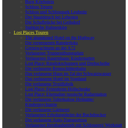
Burg Kriebstein
Schloss Treuen
Schloss und Schlosspark Leubnitz
Der Staatsbruch bei Lehesten
Die Schafbrücke bei Geilsdorf
Stabkirche Hahnenklee
Lost Places Touren
The abandoned Hotel on the Highway
Die vergessenen Rangierloks
Grenzwachturm an der A72
Verlassener Truppenübungsplatz
Verlassenes Bauernhaus/ Kindergarten
Lost Place: Ringlokschuppen und Drehscheibe
Die verlassene Rennschlittenbahn
Das verlassene Haus im Tal der Schwarzwasser
Das verlassene Hotel im Vogtland
Die verlassene Textilfabrik
Lost Place: Ferienheim Höllschenke
Lost Place: Ehemalige russische Radarstation
Die verlassene Tuberkulose Heilstätte/
Kinderpsychiatrie
Die verlassene Gärtnerei
Verlassenes Erholungsheim der Buchdrucker
Der verlassene Auto-Transportzug
Verlassener Bergbaubetrieb mit Schlosserei/ Werkstatt