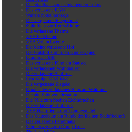
Das Stadthaus zum schwebenden Lokus
Das verlassene RAW
Walters Nobelherberge
Der vergessene Fliegerhorst
Kulturhaus zur Retro-Blume
Die verlassene Therme
VEB Fettchemie
VEB Volltuchwerke
Der kleine verlassene Hof
Der Gutshof zum roten Kinderwagen
Grandma`s Mill
Das verlassene Kino am Stausee
Die verlassenen Wohnhäuser
Die verlassene Baufirma
Lost Wolga GAZ M-21
Die vergessene Ziegelei
Oma`s altes verlassenes Haus am Waldrand
Die alte Bahnverladestation
Die Villa zum frechen Eichhörnchen
Die verlassene Etuifabrik
VEB Haarpflege- und Tönungsmittel
Das Mausoleum am Rande des kleinen Stadtfriedhofs
Das verlassene Ferienhaus
Schotterwerk zum Dump Truck
The Lost MIGs