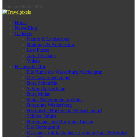
Travelpixels © 2023
Home
News-Blog
Galleries
Nature & Landscapes
Buildings & Architecture
Lost Places
Aerial Footage
Videos
Historische Orte
Die Ruine der Wasserburg Mechelgrün
Der Gasparinentempel
Burg Schönfels
Schloss Netzschkau
Burg Mylau
Ruine Widenkirche in Weida
Burgruine Wiedersberg
Historische Holzbrücke Wünschendorf
Schloss Jößnitz
Herrenhaus und Burgruine Liebau
Der Herzogstuhl
Rieseneck mit Jagdanlage, Grünem Haus & Remise