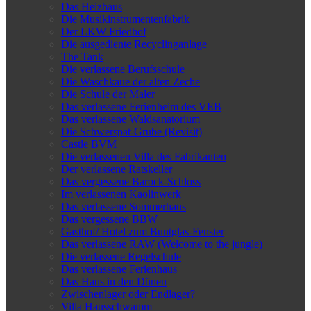
Das Heizhaus
Die Musikinstrumentenfabrik
Der LKW Friedhof
Die ausgediente Recyclinganlage
The Tank
Die verlassene Berufsschule
Die Waschkaue der alten Zeche
Die Schule der Maler
Das verlassene Ferienheim des VEB
Das verlassene Waldsanatorium
Die Schwerspat-Grube (Revisit)
Castle BVM
Die verlassenen Villa des Fabrikanten
Der verlassene Ratskeller
Das vergessene Barock-Schloss
Im verlassenen Kaolinwerk
Das verlassene Sommerhaus
Das vergessene BBW
Gasthof/ Hotel zum Buntglas-Fenster
Das verlassene RAW (Welcome to the jungle)
Die verlassene Regelschule
Das verlassene Ferienhaus
Das Haus in den Dünen
Zwischenlager oder Endlager?
Villa Hausschwamm