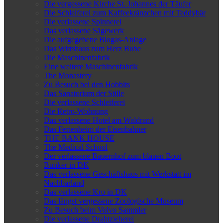
Die vergessene Kirche St. Johannes der Täufer
Die Schleiferei zum Kaffeekränzchen mit Teddybär
Die verlassene Spinnerei
Das verlassene Sägewerk
Die aufgegebene Biogas-Anlage
Das Wirtshaus zum Herz Bube
Die Maschinenfabrik
Eine weitere Maschinenfabrik
The Monastery
Zu Besuch bei den Hobbits
Das Sanatorium der Stille
Die verlassene Schleiferei
Die Retro-Wohnung
Das verlassene Hotel am Waldrand
Das Ferienheim der Eisenbahner
THE BANK HOUSE
The Medical School
Der verlassene Bauernhof zum blauen Boot
Bunker in DK
Das verlassene Geschäftshaus mit Werkstatt im
Nachbarland
Das verlassene Kro in DK
Das längst vergessene Zoologische Museum
Zu Besuch beim Volvo Sammler
Die verlassene Drahtzieherei