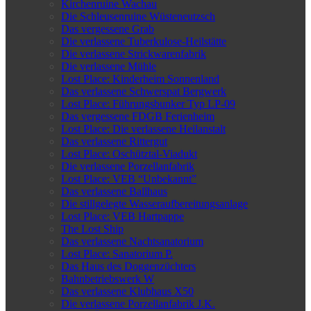
Kirchenruine Wachau
Die Schleusenruine Wüsteneutzsch
Das vergessene Grab
Die verlassene Tuberkulose-Heilstätte
Die verlassene Strickwarenfabrik
Die verlassene Mühle
Lost Place: Kinderheim Sonnenland
Das verlassene Schwerspat Bergwerk
Lost Place: Führungsbunker Typ LP-09
Das vergessene FDGB Ferienheim
Lost Place: Die verlassene Heilanstalt
Das verlassene Rittergut
Lost Place: Oschütztal-Viadukt
Die verlassene Porzellanfabrik
Lost Place: VEB “Unbekannt”
Das verlassene Ballhaus
Die stillgelegte Wasseraufbereitungsanlage
Lost Place: VEB Hartpappe
The Lost Ship
Das verlassene Nachtsanatorium
Lost Place: Sanatorium P.
Das Haus des Doggenzüchters
Bahnbetriebswerk W
Das verlassene Klubhaus X50
Die verlassene Porzellanfabrik J.K.