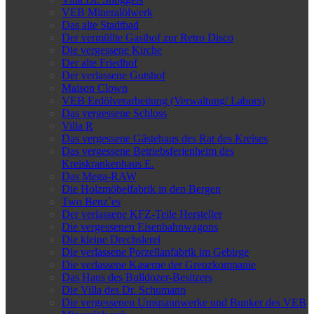
VEB Mineralölwerk
Das alte Stadtbad
Der vermüllte Gasthof zur Retro Disco
Die vergessene Kirche
Der alte Friedhof
Der verlassene Gutshof
Maison Clown
VEB Erdölverarbeitung (Verwaltung/ Labors)
Das vergessene Schloss
Villa R
Das vergessene Gästehaus des Rat des Kreises
Das vergessene Betriebsferienheim des
Kreiskrankenhaus E.
Das Mega-RAW
Die Holzmöbelfabrik in den Bergen
Two Benz`es
Der verlassene KFZ-Teile Hersteller
Die vergessenen Eisenbahnwagons
Die kleine Drechslerei
Die verlassene Porzellanfabrik im Gebirge
Die verlassene Kaserne der Grenzkompanie
Das Haus des Bulldozer-Besitzers
Die Villa des Dr. Schumann
Die vergessenen Umspannwerke und Bunker des VEB