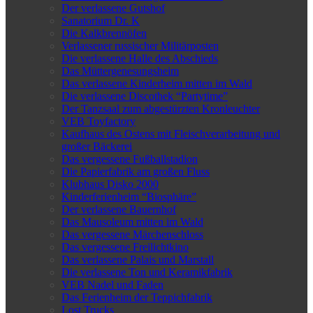
Der verlassene Gutshof
Sanatorium Dr. K
Die Kalkbrennöfen
Verlassener russischer Militärposten
Die verlassene Halle des Abschieds
Das Müttergenesungsheim
Das verlassene Kinderheim mitten im Wald
Die verlassene Discothek “Partytime”
Der Tanzsaal zum abgestürzten Kronleuchter
VEB Toyfactory
Kaufhaus des Ostens mit Fleischverarbeitung und
großer Bäckerei
Das vergessene Fußballstadion
Die Papierfabrik am großen Fluss
Klubhaus Disko 2000
Kinderferienheim “Biosphäre”
Der verlassene Bauernhof
Das Mausoleum mitten im Wald
Das vergessene Märchenschloss
Das vergessene Freilichtkino
Das verlassene Palais und Marstall
Die verlassene Ton und Keramikfabrik
VEB Nadel und Faden
Das Ferienheim der Teppichfabrik
Lost Trucks