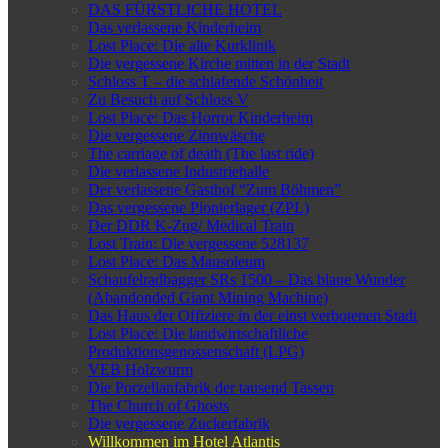
DAS FÜRSTLICHE HOTEL
Das verlassene Kinderheim
Lost Place: Die alte Kurklinik
Die vergessene Kirche mitten in der Stadt
Schloss T – die schlafende Schönheit
Zu Besuch auf Schloss V
Lost Place: Das Horror Kinderheim
Die vergessene Zinnwäsche
The carriage of death (The last ride)
Die verlassene Industriehalle
Der verlassene Gasthof “Zum Böhmen”
Das vergessene Pionierlager (ZPL)
Der DDR K-Zug/ Medical Train
Lost Train: Die vergessene 528137
Lost Place: Das Mausoleum
Schaufelradbagger SRs 1500 – Das blaue Wunder
(Abandonded Giant Mining Machine)
Das Haus der Offiziere in der einst verbotenen Stadt
Lost Place: Die landwirtschaftliche
Produktionsgenossenschaft (LPG)
VEB Holzwurm
Die Porzellanfabrik der tausend Tassen
The Church of Ghosts
Die vergessene Zuckerfabrik
Willkommen im Hotel Atlantis