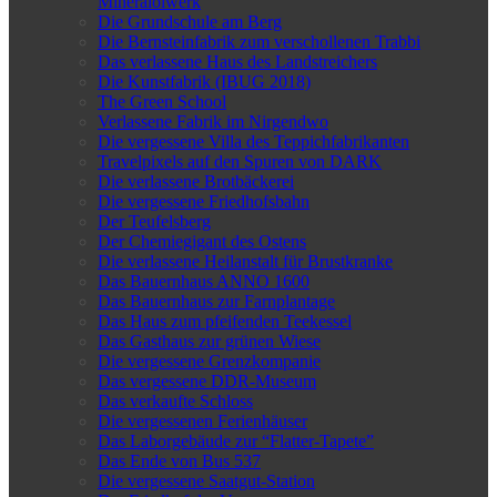
Mineralölwerk
Die Grundschule am Berg
Die Bernsteinfabrik zum verschollenen Trabbi
Das verlassene Haus des Landstreichers
Die Kunstfabrik (IBUG 2018)
The Green School
Verlassene Fabrik im Nirgendwo
Die vergessene Villa des Teppichfabrikanten
Travelpixels auf den Spuren von DARK
Die verlassene Brotbäckerei
Die vergessene Friedhofsbahn
Der Teufelsberg
Der Chemiegigant des Ostens
Die verlassene Heilanstalt für Brustkranke
Das Bauernhaus ANNO 1600
Das Bauernhaus zur Farnplantage
Das Haus zum pfeifenden Teekessel
Das Gasthaus zur grünen Wiese
Die vergessene Grenzkompanie
Das vergessene DDR-Museum
Das verkaufte Schloss
Die vergessenen Ferienhäuser
Das Laborgebäude zur “Flatter-Tapete”
Das Ende von Bus 537
Die vergessene Saatgut-Station