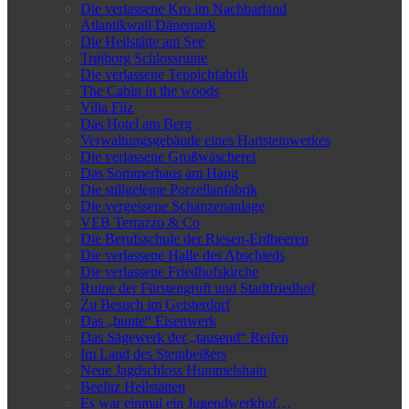
Die verlassene Kro im Nachbarland
Atlantikwall Dänemark
Die Heilstätte am See
Trøjborg Schlossruine
Die verlassene Teppichfabrik
The Cabin in the woods
Villa Filz
Das Hotel am Berg
Verwaltungsgebäude eines Hartsteinwerkes
Die verlassene Großwäscherei
Das Sommerhaus am Hang
Die stillgelegte Porzellanfabrik
Die vergessene Schanzenanlage
VEB Terrazzo & Co
Die Berufsschule der Riesen-Erdbeeren
Die verlassene Halle des Abschieds
Die verlassene Friedhofskirche
Ruine der Fürstengruft und Stadtfriedhof
Zu Besuch im Geisterdorf
Das „bunte“ Eisenwerk
Das Sägewerk der „tausend“ Reifen
Im Land des Steinbeißers
Neue Jagdschloss Hummelshain
Beelitz Heilstätten
Es war einmal ein Jugendwerkhof…