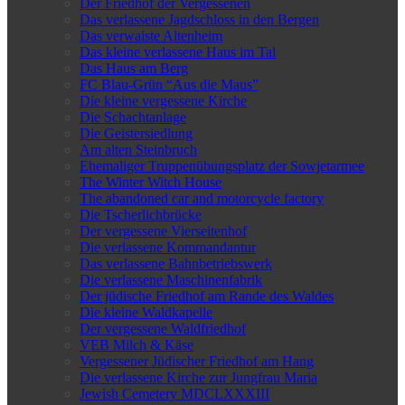
Der Friedhof der Vergessenen
Das verlassene Jagdschloss in den Bergen
Das verwaiste Altenheim
Das kleine verlassene Haus im Tal
Das Haus am Berg
FC Blau-Grün “Aus die Maus”
Die kleine vergessene Kirche
Die Schachtanlage
Die Geistersiedlung
Am alten Steinbruch
Ehemaliger Truppenübungsplatz der Sowjetarmee
The Winter Witch House
The abandoned car and motorcycle factory
Die Tscherlichbrücke
Der vergessene Vierseitenhof
Die verlassene Kommandantur
Das verlassene Bahnbetriebswerk
Die verlassene Maschinenfabrik
Der jüdische Friedhof am Rande des Waldes
Die kleine Waldkapelle
Der vergessene Waldfriedhof
VEB Milch & Käse
Vergessener Jüdischer Friedhof am Hang
Die verlassene Kirche zur Jungfrau Maria
Jewish Cemetery MDCLXXXIII