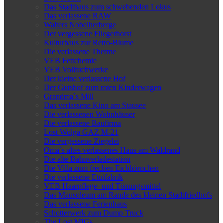
Das Stadthaus zum schwebenden Lokus
Das verlassene RAW
Walters Nobelherberge
Der vergessene Fliegerhorst
Kulturhaus zur Retro-Blume
Die verlassene Therme
VEB Fettchemie
VEB Volltuchwerke
Der kleine verlassene Hof
Der Gutshof zum roten Kinderwagen
Grandma`s Mill
Das verlassene Kino am Stausee
Die verlassenen Wohnhäuser
Die verlassene Baufirma
Lost Wolga GAZ M-21
Die vergessene Ziegelei
Oma`s altes verlassenes Haus am Waldrand
Die alte Bahnverladestation
Die Villa zum frechen Eichhörnchen
Die verlassene Etuifabrik
VEB Haarpflege- und Tönungsmittel
Das Mausoleum am Rande des kleinen Stadtfriedhofs
Das verlassene Ferienhaus
Schotterwerk zum Dump Truck
The Lost MIGs