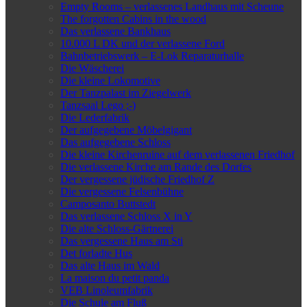
Empty Rooms – verlassenes Landhaus mit Scheune
The forgotten Cabins in the wood
Das verlassene Bankhaus
10.000 L DK und der verlassene Ford
Bahnbetriebswerk – E-Lok Reparaturhalle
Die Wäscherei
Die kleine Lokomotive
Der Tanzpalast im Ziegelwerk
Tanzsaal Lego ;-)
Die Lederfabrik
Der aufgegebene Möbelgigant
Das aufgegebene Schloss
Die kleine Kirchenruine auf dem verlassenen Friedhof
Die verlassene Kirche am Rande des Dorfes
Der vergessene jüdische Friedhof Z
Die vergessene Felsenbühne
Camposanto Buttstedt
Das verlassene Schloss X in Y
Die alte Schloss-Gärtnerei
Das vergessene Haus am Sti
Det forladte Hus
Das alte Haus im Wald
La maison du petit panda
VEB Linoleumfabrik
Die Schule am Fluß