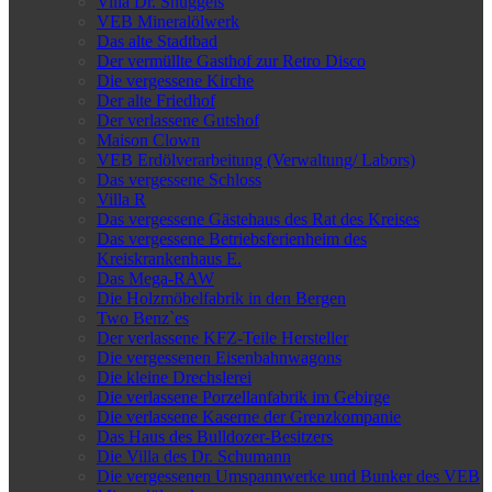
Villa Dr. Snuggels
VEB Mineralölwerk
Das alte Stadtbad
Der vermüllte Gasthof zur Retro Disco
Die vergessene Kirche
Der alte Friedhof
Der verlassene Gutshof
Maison Clown
VEB Erdölverarbeitung (Verwaltung/ Labors)
Das vergessene Schloss
Villa R
Das vergessene Gästehaus des Rat des Kreises
Das vergessene Betriebsferienheim des
Kreiskrankenhaus E.
Das Mega-RAW
Die Holzmöbelfabrik in den Bergen
Two Benz`es
Der verlassene KFZ-Teile Hersteller
Die vergessenen Eisenbahnwagons
Die kleine Drechslerei
Die verlassene Porzellanfabrik im Gebirge
Die verlassene Kaserne der Grenzkompanie
Das Haus des Bulldozer-Besitzers
Die Villa des Dr. Schumann
Die vergessenen Umspannwerke und Bunker des VEB