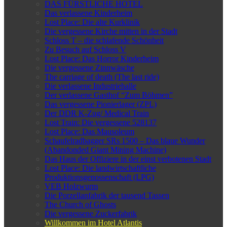
DAS FÜRSTLICHE HOTEL
Das verlassene Kinderheim
Lost Place: Die alte Kurklinik
Die vergessene Kirche mitten in der Stadt
Schloss T – die schlafende Schönheit
Zu Besuch auf Schloss V
Lost Place: Das Horror Kinderheim
Die vergessene Zinnwäsche
The carriage of death (The last ride)
Die verlassene Industriehalle
Der verlassene Gasthof “Zum Böhmen”
Das vergessene Pionierlager (ZPL)
Der DDR K-Zug/ Medical Train
Lost Train: Die vergessene 528137
Lost Place: Das Mausoleum
Schaufelradbagger SRs 1500 – Das blaue Wunder
(Abandonded Giant Mining Machine)
Das Haus der Offiziere in der einst verbotenen Stadt
Lost Place: Die landwirtschaftliche
Produktionsgenossenschaft (LPG)
VEB Holzwurm
Die Porzellanfabrik der tausend Tassen
The Church of Ghosts
Die vergessene Zuckerfabrik
Willkommen im Hotel Atlantis