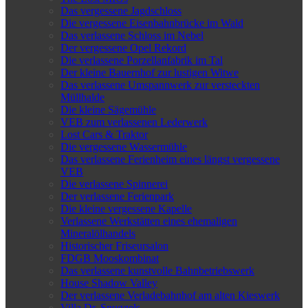
Das vergessene Jagdschloss
Die vergessene Eisenbahnbrücke im Wald
Das verlassene Schloss im Nebel
Der vergessene Opel Rekord
Die verlassene Porzellanfabrik im Tal
Der kleine Bauernhof zur lustigen Witwe
Das verlassene Umspannwerk zur versteckten
Müllhalde
Die kleine Sägemühle
VEB zum verlassenen Lederwerk
Lost Cars & Traktor
Die vergessene Wassermühle
Das verlassene Ferienheim eines längst vergessene
VEB
Die verlassene Spinnerei
Der verlassene Ferienpark
Die kleine vergessene Kapelle
Verlassene Werkstätten eines ehemaligen
Mineralölhandels
Historischer Friseursalon
FDGB Mooskombinat
Das verlassene kunstvolle Bahnbetriebswerk
House Shadow Valley
Der verlassene Verladebahnhof am alten Kieswerk
Villa Dr. Snuggels