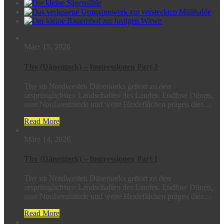
März 15, 2026
Thy (Dänemark) – Impressionen Part 2
Thy im Nordwesten Dänemarks gehört zu den
ursprünglichsten Landschaften des Landes. Endlose Dünen,
raue Nordseestrände und weite Heideflächen prägen dies…
Read More
März 14, 2026
Thy (Dänemark) – Impressionen Part 1
Thy im Nordwesten Dänemarks gehört zu den
ursprünglichsten Landschaften des Landes. Endlose Dünen,
raue Nordseestrände und weite Heideflächen prägen dies…
Read More