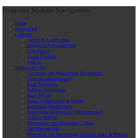
Primäre Mobile Navigation
Home
News-Blog
Galleries
Nature & Landscapes
Buildings & Architecture
Lost Places
Aerial Footage
Videos
Historische Orte
Die Ruine der Wasserburg Mechelgrün
Der Gasparinentempel
Burg Schönfels
Schloss Netzschkau
Burg Mylau
Ruine Widenkirche in Weida
Burgruine Wiedersberg
Historische Holzbrücke Wünschendorf
Schloss Jößnitz
Herrenhaus und Burgruine Liebau
Der Herzogstuhl
Rieseneck mit Jagdanlage, Grünem Haus & Remise