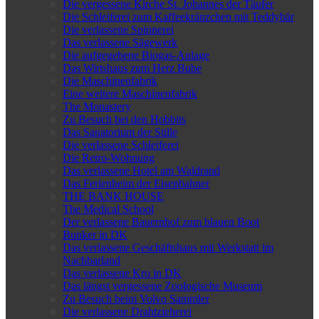
Die vergessene Kirche St. Johannes der Täufer
Die Schleiferei zum Kaffeekränzchen mit Teddybär
Die verlassene Spinnerei
Das verlassene Sägewerk
Die aufgegebene Biogas-Anlage
Das Wirtshaus zum Herz Bube
Die Maschinenfabrik
Eine weitere Maschinenfabrik
The Monastery
Zu Besuch bei den Hobbits
Das Sanatorium der Stille
Die verlassene Schleiferei
Die Retro-Wohnung
Das verlassene Hotel am Waldrand
Das Ferienheim der Eisenbahner
THE BANK HOUSE
The Medical School
Der verlassene Bauernhof zum blauen Boot
Bunker in DK
Das verlassene Geschäftshaus mit Werkstatt im
Nachbarland
Das verlassene Kro in DK
Das längst vergessene Zoologische Museum
Zu Besuch beim Volvo Sammler
Die verlassene Drahtzieherei