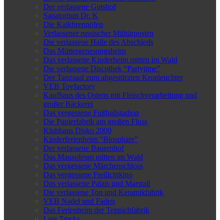
Der verlassene Gutshof
Sanatorium Dr. K
Die Kalkbrennöfen
Verlassener russischer Militärposten
Die verlassene Halle des Abschieds
Das Müttergenesungsheim
Das verlassene Kinderheim mitten im Wald
Die verlassene Discothek “Partytime”
Der Tanzsaal zum abgestürzten Kronleuchter
VEB Toyfactory
Kaufhaus des Ostens mit Fleischverarbeitung und
großer Bäckerei
Das vergessene Fußballstadion
Die Papierfabrik am großen Fluss
Klubhaus Disko 2000
Kinderferienheim “Biosphäre”
Der verlassene Bauernhof
Das Mausoleum mitten im Wald
Das vergessene Märchenschloss
Das vergessene Freilichtkino
Das verlassene Palais und Marstall
Die verlassene Ton und Keramikfabrik
VEB Nadel und Faden
Das Ferienheim der Teppichfabrik
Lost Trucks