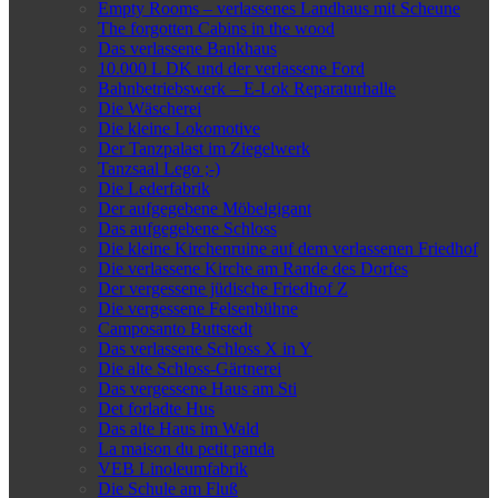
Empty Rooms – verlassenes Landhaus mit Scheune
The forgotten Cabins in the wood
Das verlassene Bankhaus
10.000 L DK und der verlassene Ford
Bahnbetriebswerk – E-Lok Reparaturhalle
Die Wäscherei
Die kleine Lokomotive
Der Tanzpalast im Ziegelwerk
Tanzsaal Lego ;-)
Die Lederfabrik
Der aufgegebene Möbelgigant
Das aufgegebene Schloss
Die kleine Kirchenruine auf dem verlassenen Friedhof
Die verlassene Kirche am Rande des Dorfes
Der vergessene jüdische Friedhof Z
Die vergessene Felsenbühne
Camposanto Buttstedt
Das verlassene Schloss X in Y
Die alte Schloss-Gärtnerei
Das vergessene Haus am Sti
Det forladte Hus
Das alte Haus im Wald
La maison du petit panda
VEB Linoleumfabrik
Die Schule am Fluß