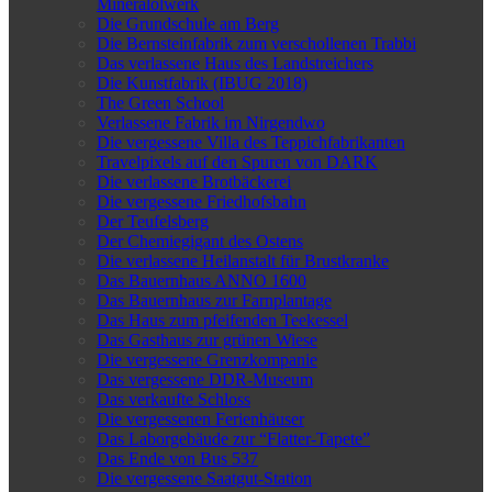
Mineralölwerk
Die Grundschule am Berg
Die Bernsteinfabrik zum verschollenen Trabbi
Das verlassene Haus des Landstreichers
Die Kunstfabrik (IBUG 2018)
The Green School
Verlassene Fabrik im Nirgendwo
Die vergessene Villa des Teppichfabrikanten
Travelpixels auf den Spuren von DARK
Die verlassene Brotbäckerei
Die vergessene Friedhofsbahn
Der Teufelsberg
Der Chemiegigant des Ostens
Die verlassene Heilanstalt für Brustkranke
Das Bauernhaus ANNO 1600
Das Bauernhaus zur Farnplantage
Das Haus zum pfeifenden Teekessel
Das Gasthaus zur grünen Wiese
Die vergessene Grenzkompanie
Das vergessene DDR-Museum
Das verkaufte Schloss
Die vergessenen Ferienhäuser
Das Laborgebäude zur “Flatter-Tapete”
Das Ende von Bus 537
Die vergessene Saatgut-Station