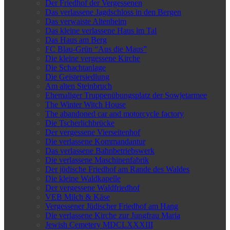
Der Friedhof der Vergessenen
Das verlassene Jagdschloss in den Bergen
Das verwaiste Altenheim
Das kleine verlassene Haus im Tal
Das Haus am Berg
FC Blau-Grün “Aus die Maus”
Die kleine vergessene Kirche
Die Schachtanlage
Die Geistersiedlung
Am alten Steinbruch
Ehemaliger Truppenübungsplatz der Sowjetarmee
The Winter Witch House
The abandoned car and motorcycle factory
Die Tscherlichbrücke
Der vergessene Vierseitenhof
Die verlassene Kommandantur
Das verlassene Bahnbetriebswerk
Die verlassene Maschinenfabrik
Der jüdische Friedhof am Rande des Waldes
Die kleine Waldkapelle
Der vergessene Waldfriedhof
VEB Milch & Käse
Vergessener Jüdischer Friedhof am Hang
Die verlassene Kirche zur Jungfrau Maria
Jewish Cemetery MDCLXXXIII