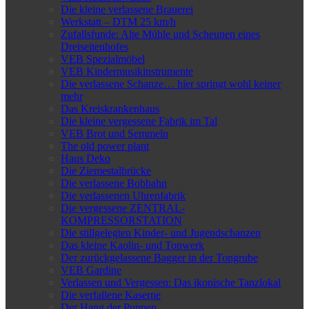
Die kleine verlassene Brauerei
Werkstatt – DTM 25 km/h
Zufallsfunde: Alte Mühle und Scheunen eines
Dreiseitenhofes
VEB Spezialmöbel
VEB Kindermusikinstrumente
Die verlassene Schanze… hier springt wohl keiner
mehr
Das Kreiskrankenhaus
Die kleine vergessene Fabrik im Tal
VEB Brot und Semmeln
The old power plant
Haus Deko
Die Ziemestalbrücke
Die verlassene Bobbahn
Die verlassenen Uhrenfabrik
Die vergessene ZENTRAL-
KOMPRESSORSTATION
Die stillgelegten Kinder- und Jugendschanzen
Das kleine Kaolin- und Tonwerk
Der zurückgelassene Bagger in der Tongrube
VEB Gardine
Verlassen und Vergessen: Das ikonische Tanzlokal
Die verfallene Kaserne
Der Hang der Puppen