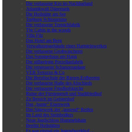
Die verlassene Kro im Nachbarland
Atlantikwall Dänemark
Die Heilstätte am See
Trøjborg Schlossruine
Die verlassene Teppichfabrik
The Cabin in the woods
Villa Filz
Das Hotel am Berg
Verwaltungsgebäude eines Hartsteinwerkes
Die verlassene Großwäscherei
Das Sommerhaus am Hang
Die stillgelegte Porzellanfabrik
Die vergessene Schanzenanlage
VEB Terrazzo & Co
Die Berufsschule der Riesen-Erdbeeren
Die verlassene Halle des Abschieds
Die verlassene Friedhofskirche
Ruine der Fürstengruft und Stadtfriedhof
Zu Besuch im Geisterdorf
Das „bunte“ Eisenwerk
Das Sägewerk der „tausend“ Reifen
Im Land des Steinbeißers
Neue Jagdschloss Hummelshain
Beelitz Heilstätten
Es war einmal ein Jugendwerkhof…