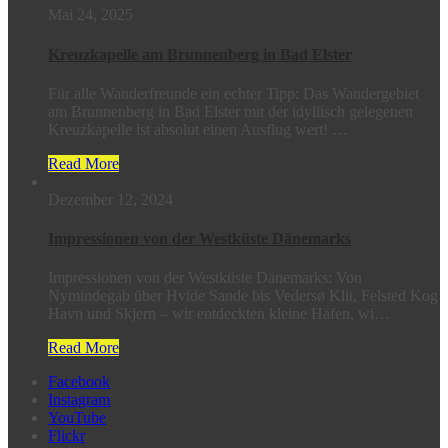
Mai 24, 2025
Kreuzkapelle am Brunnenberg in Bad Elster
Für alle Wanderfreunde ein echter Tipp: Das Wandergebiet
am Brunnenberg in Bad Elster mit der idyllisch gelegenen
Kreuzkapelle ist absolut einen Ausflug wert! …
Read More
Dezember 12, 2024
Impressionen von der Westküste Dänemarks
Impressionen von der Westküste Dänemarks: Von
Nymindegab über Hvide Sande bis Vedersø Klit, Felsted Kog
Havn und Skjern – wir entdeckten kleine Häfen, wi…
Read More
Facebook
Instagram
YouTube
Flickr