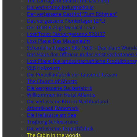
The carriage of death (The last ride)
Die verlassene Industriehalle
Der verlassene Gasthof “Zum Böhmen”
Das vergessene Pionierlager (ZPL)
Der DDR K-Zug/ Medical Train
Lost Train: Die vergessene 528137
Lost Place: Das Mausoleum
Schaufelradbagger SRs 1500 – Das blaue Wund
Das Haus der Offiziere in der einst verbotenen 
Lost Place: Die landwirtschaftliche Produktion
VEB Holzwurm
Die Porzellanfabrik der tausend Tassen
The Church of Ghosts
Die vergessene Zuckerfabrik
Willkommen im Hotel Atlantis
Die verlassene Kro im Nachbarland
Atlantikwall Dänemark
Die Heilstätte am See
Trøjborg Schlossruine
Die verlassene Teppichfabrik
The Cabin in the woods