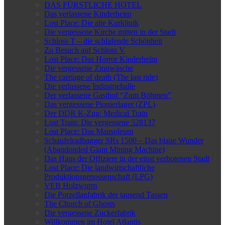
DAS FÜRSTLICHE HOTEL
Das verlassene Kinderheim
Lost Place: Die alte Kurklinik
Die vergessene Kirche mitten in der Stadt
Schloss T – die schlafende Schönheit
Zu Besuch auf Schloss V
Lost Place: Das Horror Kinderheim
Die vergessene Zinnwäsche
The carriage of death (The last ride)
Die verlassene Industriehalle
Der verlassene Gasthof “Zum Böhmen”
Das vergessene Pionierlager (ZPL)
Der DDR K-Zug/ Medical Train
Lost Train: Die vergessene 528137
Lost Place: Das Mausoleum
Schaufelradbagger SRs 1500 – Das blaue Wunder
(Abandonded Giant Mining Machine)
Das Haus der Offiziere in der einst verbotenen Stadt
Lost Place: Die landwirtschaftliche
Produktionsgenossenschaft (LPG)
VEB Holzwurm
Die Porzellanfabrik der tausend Tassen
The Church of Ghosts
Die vergessene Zuckerfabrik
Willkommen im Hotel Atlantis