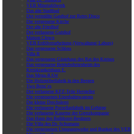
VEB Mineralölwerk
Das alte Stadtbad
Der vermüllte Gasthof zur Retro Disco
Die vergessene Kirche
Der alte Friedhof
Der verlassene Gutshof
Maison Clown
VEB Erdölverarbeitung (Verwaltung/ Labors)
Das vergessene Schloss
Villa R
Das vergessene Gästehaus des Rat des Kreises
Das vergessene Betriebsferienheim des
Kreiskrankenhaus E.
Das Mega-RAW
Die Holzmöbelfabrik in den Bergen
Two Benz`es
Der verlassene KFZ-Teile Hersteller
Die vergessenen Eisenbahnwagons
Die kleine Drechslerei
Die verlassene Porzellanfabrik im Gebirge
Die verlassene Kaserne der Grenzkompanie
Das Haus des Bulldozer-Besitzers
Die Villa des Dr. Schumann
Die vergessenen Umspannwerke und Bunker des VEB