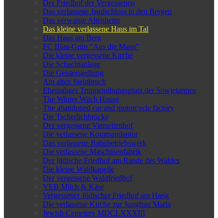
Der Friedhof der Vergessenen
Das verlassene Jagdschloss in den Bergen
Das verwaiste Altenheim
Das kleine verlassene Haus im Tal
Das Haus am Berg
FC Blau-Grün “Aus die Maus”
Die kleine vergessene Kirche
Die Schachtanlage
Die Geistersiedlung
Am alten Steinbruch
Ehemaliger Truppenübungsplatz der Sowjetarmee
The Winter Witch House
The abandoned car and motorcycle factory
Die Tscherlichbrücke
Der vergessene Vierseitenhof
Die verlassene Kommandantur
Das verlassene Bahnbetriebswerk
Die verlassene Maschinenfabrik
Der jüdische Friedhof am Rande des Waldes
Die kleine Waldkapelle
Der vergessene Waldfriedhof
VEB Milch & Käse
Vergessener Jüdischer Friedhof am Hang
Die verlassene Kirche zur Jungfrau Maria
Jewish Cemetery MDCLXXXIII