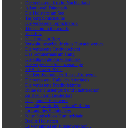
Die verlassene Kro im Nachbarland
Atlantikwall Dänemark
Die Heilstätte am See
Trøjborg Schlossruine
Die verlassene Teppichfabrik
The Cabin in the woods
Villa Filz
Das Hotel am Berg
Verwaltungsgebäude eines Hartsteinwerkes
Die verlassene Großwäscherei
Das Sommerhaus am Hang
Die stillgelegte Porzellanfabrik
Die vergessene Schanzenanlage
VEB Terrazzo & Co
Die Berufsschule der Riesen-Erdbeeren
Die verlassene Halle des Abschieds
Die verlassene Friedhofskirche
Ruine der Fürstengruft und Stadtfriedhof
Zu Besuch im Geisterdorf
Das „bunte“ Eisenwerk
Das Sägewerk der „tausend“ Reifen
Im Land des Steinbeißers
Neue Jagdschloss Hummelshain
Beelitz Heilstätten
Es war einmal ein Jugendwerkhof…