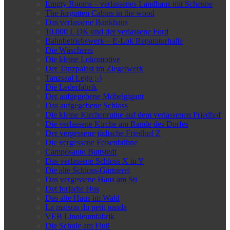
Empty Rooms – verlassenes Landhaus mit Scheune
The forgotten Cabins in the wood
Das verlassene Bankhaus
10.000 L DK und der verlassene Ford
Bahnbetriebswerk – E-Lok Reparaturhalle
Die Wäscherei
Die kleine Lokomotive
Der Tanzpalast im Ziegelwerk
Tanzsaal Lego ;-)
Die Lederfabrik
Der aufgegebene Möbelgigant
Das aufgegebene Schloss
Die kleine Kirchenruine auf dem verlassenen Friedhof
Die verlassene Kirche am Rande des Dorfes
Der vergessene jüdische Friedhof Z
Die vergessene Felsenbühne
Camposanto Buttstedt
Das verlassene Schloss X in Y
Die alte Schloss-Gärtnerei
Das vergessene Haus am Sti
Det forladte Hus
Das alte Haus im Wald
La maison du petit panda
VEB Linoleumfabrik
Die Schule am Fluß