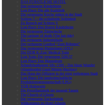
DAS FÜRSTLICHE HOTEL
Das verlassene Kinderheim
Lost Place: Die alte Kurklinik
Die vergessene Kirche mitten in der Stadt
Schloss T – die schlafende Schönheit
Zu Besuch auf Schloss V
Lost Place: Das Horror Kinderheim
Die vergessene Zinnwäsche
The carriage of death (The last ride)
Die verlassene Industriehalle
Der verlassene Gasthof “Zum Böhmen”
Das vergessene Pionierlager (ZPL)
Der DDR K-Zug/ Medical Train
Lost Train: Die vergessene 528137
Lost Place: Das Mausoleum
Schaufelradbagger SRs 1500 – Das blaue Wunder
(Abandonded Giant Mining Machine)
Das Haus der Offiziere in der einst verbotenen Stadt
Lost Place: Die landwirtschaftliche
Produktionsgenossenschaft (LPG)
VEB Holzwurm
Die Porzellanfabrik der tausend Tassen
The Church of Ghosts
Die vergessene Zuckerfabrik
Willkommen im Hotel Atlantis