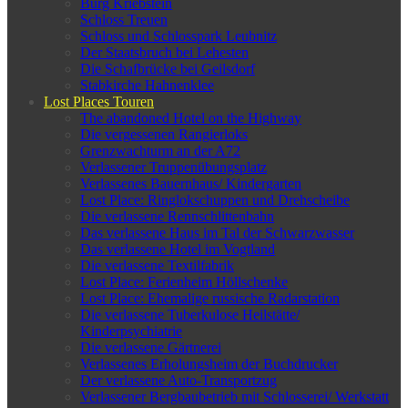
Burg Kriebstein
Schloss Treuen
Schloss und Schlosspark Leubnitz
Der Staatsbruch bei Lehesten
Die Schafbrücke bei Geilsdorf
Stabkirche Hahnenklee
Lost Places Touren
The abandoned Hotel on the Highway
Die vergessenen Rangierloks
Grenzwachturm an der A72
Verlassener Truppenübungsplatz
Verlassenes Bauernhaus/ Kindergarten
Lost Place: Ringlokschuppen und Drehscheibe
Die verlassene Rennschlittenbahn
Das verlassene Haus im Tal der Schwarzwasser
Das verlassene Hotel im Vogtland
Die verlassene Textilfabrik
Lost Place: Ferienheim Höllschenke
Lost Place: Ehemalige russische Radarstation
Die verlassene Tuberkulose Heilstätte/
Kinderpsychiatrie
Die verlassene Gärtnerei
Verlassenes Erholungsheim der Buchdrucker
Der verlassene Auto-Transportzug
Verlassener Bergbaubetrieb mit Schlosserei/ Werkstatt