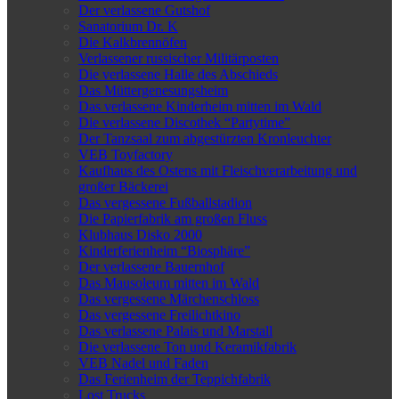
Der verlassene Gutshof
Sanatorium Dr. K
Die Kalkbrennöfen
Verlassener russischer Militärposten
Die verlassene Halle des Abschieds
Das Müttergenesungsheim
Das verlassene Kinderheim mitten im Wald
Die verlassene Discothek “Partytime”
Der Tanzsaal zum abgestürzten Kronleuchter
VEB Toyfactory
Kaufhaus des Ostens mit Fleischverarbeitung und
großer Bäckerei
Das vergessene Fußballstadion
Die Papierfabrik am großen Fluss
Klubhaus Disko 2000
Kinderferienheim “Biosphäre”
Der verlassene Bauernhof
Das Mausoleum mitten im Wald
Das vergessene Märchenschloss
Das vergessene Freilichtkino
Das verlassene Palais und Marstall
Die verlassene Ton und Keramikfabrik
VEB Nadel und Faden
Das Ferienheim der Teppichfabrik
Lost Trucks