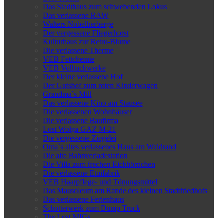
Das Stadthaus zum schwebenden Lokus
Das verlassene RAW
Walters Nobelherberge
Der vergessene Fliegerhorst
Kulturhaus zur Retro-Blume
Die verlassene Therme
VEB Fettchemie
VEB Volltuchwerke
Der kleine verlassene Hof
Der Gutshof zum roten Kinderwagen
Grandma`s Mill
Das verlassene Kino am Stausee
Die verlassenen Wohnhäuser
Die verlassene Baufirma
Lost Wolga GAZ M-21
Die vergessene Ziegelei
Oma`s altes verlassenes Haus am Waldrand
Die alte Bahnverladestation
Die Villa zum frechen Eichhörnchen
Die verlassene Etuifabrik
VEB Haarpflege- und Tönungsmittel
Das Mausoleum am Rande des kleinen Stadtfriedhofs
Das verlassene Ferienhaus
Schotterwerk zum Dump Truck
The Lost MIGs