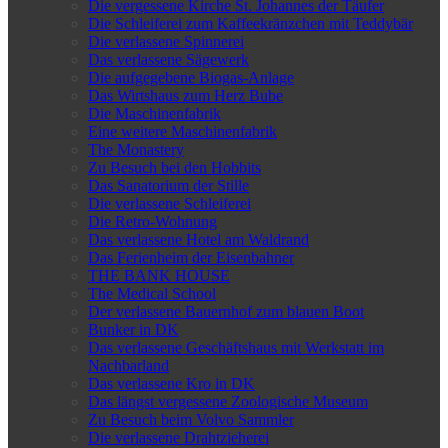
Die vergessene Kirche St. Johannes der Täufer
Die Schleiferei zum Kaffeekränzchen mit Teddybär
Die verlassene Spinnerei
Das verlassene Sägewerk
Die aufgegebene Biogas-Anlage
Das Wirtshaus zum Herz Bube
Die Maschinenfabrik
Eine weitere Maschinenfabrik
The Monastery
Zu Besuch bei den Hobbits
Das Sanatorium der Stille
Die verlassene Schleiferei
Die Retro-Wohnung
Das verlassene Hotel am Waldrand
Das Ferienheim der Eisenbahner
THE BANK HOUSE
The Medical School
Der verlassene Bauernhof zum blauen Boot
Bunker in DK
Das verlassene Geschäftshaus mit Werkstatt im
Nachbarland
Das verlassene Kro in DK
Das längst vergessene Zoologische Museum
Zu Besuch beim Volvo Sammler
Die verlassene Drahtzieherei