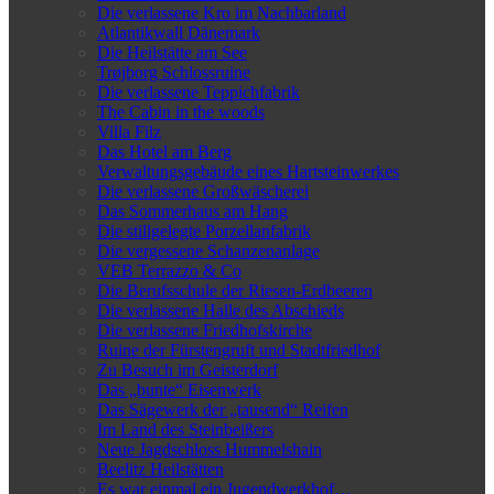
Die verlassene Kro im Nachbarland
Atlantikwall Dänemark
Die Heilstätte am See
Trøjborg Schlossruine
Die verlassene Teppichfabrik
The Cabin in the woods
Villa Filz
Das Hotel am Berg
Verwaltungsgebäude eines Hartsteinwerkes
Die verlassene Großwäscherei
Das Sommerhaus am Hang
Die stillgelegte Porzellanfabrik
Die vergessene Schanzenanlage
VEB Terrazzo & Co
Die Berufsschule der Riesen-Erdbeeren
Die verlassene Halle des Abschieds
Die verlassene Friedhofskirche
Ruine der Fürstengruft und Stadtfriedhof
Zu Besuch im Geisterdorf
Das „bunte“ Eisenwerk
Das Sägewerk der „tausend“ Reifen
Im Land des Steinbeißers
Neue Jagdschloss Hummelshain
Beelitz Heilstätten
Es war einmal ein Jugendwerkhof…