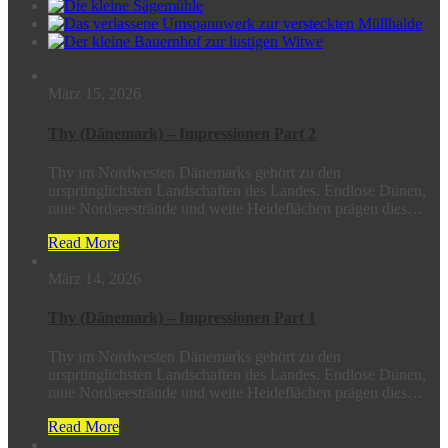
März 15, 2026
Thy (Dänemark) – Impressionen Part 2
Thy im Nordwesten Dänemarks gehört zu den
ursprünglichsten Landschaften des Landes. Endlose Dünen,
raue Nordseestrände und weite Heideflächen prägen dies…
Read More
März 14, 2026
Thy (Dänemark) – Impressionen Part 1
Thy im Nordwesten Dänemarks gehört zu den
ursprünglichsten Landschaften des Landes. Endlose Dünen,
raue Nordseestrände und weite Heideflächen prägen dies…
Read More