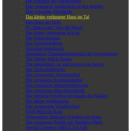
Der Friedhof der Vergessenen
Das verlassene Jagdschloss in den Bergen
Das verwaiste Altenheim
Das kleine verlassene Haus im Tal
Das Haus am Berg
FC Blau-Grün “Aus die Maus”
Die kleine vergessene Kirche
Die Schachtanlage
Die Geistersiedlung
Am alten Steinbruch
Ehemaliger Truppenübungsplatz der Sowjetarmee
The Winter Witch House
The abandoned car and motorcycle factory
Die Tscherlichbrücke
Der vergessene Vierseitenhof
Die verlassene Kommandantur
Das verlassene Bahnbetriebswerk
Die verlassene Maschinenfabrik
Der jüdische Friedhof am Rande des Waldes
Die kleine Waldkapelle
Der vergessene Waldfriedhof
VEB Milch & Käse
Vergessener Jüdischer Friedhof am Hang
Die verlassene Kirche zur Jungfrau Maria
Jewish Cemetery MDCLXXXIII