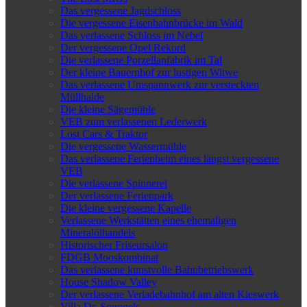
Das vergessene Jagdschloss
Die vergessene Eisenbahnbrücke im Wald
Das verlassene Schloss im Nebel
Der vergessene Opel Rekord
Die verlassene Porzellanfabrik im Tal
Der kleine Bauernhof zur lustigen Witwe
Das verlassene Umspannwerk zur versteckten
Müllhalde
Die kleine Sägemühle
VEB zum verlassenen Lederwerk
Lost Cars & Traktor
Die vergessene Wassermühle
Das verlassene Ferienheim eines längst vergessene
VEB
Die verlassene Spinnerei
Der verlassene Ferienpark
Die kleine vergessene Kapelle
Verlassene Werkstätten eines ehemaligen
Mineralölhandels
Historischer Friseursalon
FDGB Mooskombinat
Das verlassene kunstvolle Bahnbetriebswerk
House Shadow Valley
Der verlassene Verladebahnhof am alten Kieswerk
Villa Dr. Snuggels