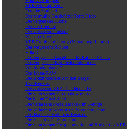
Villa Dr. Snuggels
VEB Mineralölwerk
Das alte Stadtbad
Der vermüllte Gasthof zur Retro Disco
Die vergessene Kirche
Der alte Friedhof
Der verlassene Gutshof
Maison Clown
VEB Erdölverarbeitung (Verwaltung/ Labors)
Das vergessene Schloss
Villa R
Das vergessene Gästehaus des Rat des Kreises
Das vergessene Betriebsferienheim des
Kreiskrankenhaus E.
Das Mega-RAW
Die Holzmöbelfabrik in den Bergen
Two Benz`es
Der verlassene KFZ-Teile Hersteller
Die vergessenen Eisenbahnwagons
Die kleine Drechslerei
Die verlassene Porzellanfabrik im Gebirge
Die verlassene Kaserne der Grenzkompanie
Das Haus des Bulldozer-Besitzers
Die Villa des Dr. Schumann
Die vergessenen Umspannwerke und Bunker des VEB