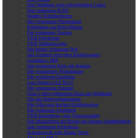
Das Stadthaus zum schwebenden Lokus
Das verlassene RAW
Walters Nobelherberge
Der vergessene Fliegerhorst
Kulturhaus zur Retro-Blume
Die verlassene Therme
VEB Fettchemie
VEB Volltuchwerke
Der kleine verlassene Hof
Der Gutshof zum roten Kinderwagen
Grandma`s Mill
Das verlassene Kino am Stausee
Die verlassenen Wohnhäuser
Die verlassene Baufirma
Lost Wolga GAZ M-21
Die vergessene Ziegelei
Oma`s altes verlassenes Haus am Waldrand
Die alte Bahnverladestation
Die Villa zum frechen Eichhörnchen
Die verlassene Etuifabrik
VEB Haarpflege- und Tönungsmittel
Das Mausoleum am Rande des kleinen Stadtfriedhofs
Das verlassene Ferienhaus
Schotterwerk zum Dump Truck
The Lost MIGs