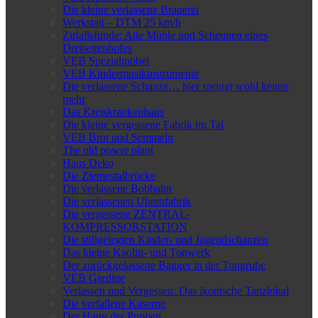
Die kleine verlassene Brauerei
Werkstatt – DTM 25 km/h
Zufallsfunde: Alte Mühle und Scheunen eines
Dreiseitenhofes
VEB Spezialmöbel
VEB Kindermusikinstrumente
Die verlassene Schanze… hier springt wohl keiner
mehr
Das Kreiskrankenhaus
Die kleine vergessene Fabrik im Tal
VEB Brot und Semmeln
The old power plant
Haus Deko
Die Ziemestalbrücke
Die verlassene Bobbahn
Die verlassenen Uhrenfabrik
Die vergessene ZENTRAL-
KOMPRESSORSTATION
Die stillgelegten Kinder- und Jugendschanzen
Das kleine Kaolin- und Tonwerk
Der zurückgelassene Bagger in der Tongrube
VEB Gardine
Verlassen und Vergessen: Das ikonische Tanzlokal
Die verfallene Kaserne
Der Hang der Puppen