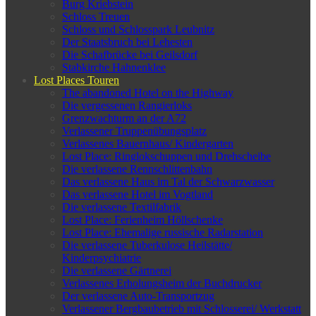
Burg Kriebstein
Schloss Treuen
Schloss und Schlosspark Leubnitz
Der Staatsbruch bei Lehesten
Die Schafbrücke bei Geilsdorf
Stabkirche Hahnenklee
Lost Places Touren
The abandoned Hotel on the Highway
Die vergessenen Rangierloks
Grenzwachturm an der A72
Verlassener Truppenübungsplatz
Verlassenes Bauernhaus/ Kindergarten
Lost Place: Ringlokschuppen und Drehscheibe
Die verlassene Rennschlittenbahn
Das verlassene Haus im Tal der Schwarzwasser
Das verlassene Hotel im Vogtland
Die verlassene Textilfabrik
Lost Place: Ferienheim Höllschenke
Lost Place: Ehemalige russische Radarstation
Die verlassene Tuberkulose Heilstätte/
Kinderpsychiatrie
Die verlassene Gärtnerei
Verlassenes Erholungsheim der Buchdrucker
Der verlassene Auto-Transportzug
Verlassener Bergbaubetrieb mit Schlosserei/ Werkstatt