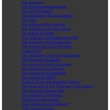
Das Heizhaus
Die Musikinstrumentenfabrik
Der LKW Friedhof
Die ausgediente Recyclinganlage
The Tank
Die verlassene Berufsschule
Die Waschkaue der alten Zeche
Die Schule der Maler
Das verlassene Ferienheim des VEB
Das verlassene Waldsanatorium
Die Schwerspat-Grube (Revisit)
Castle BVM
Die verlassenen Villa des Fabrikanten
Der verlassene Ratskeller
Das vergessene Barock-Schloss
Im verlassenen Kaolinwerk
Das verlassene Sommerhaus
Das vergessene BBW
Gasthof/ Hotel zum Buntglas-Fenster
Das verlassene RAW (Welcome to the jungle)
Die verlassene Regelschule
Das verlassene Ferienhaus
Das Haus in den Dünen
Zwischenlager oder Endlager?
Villa Hausschwamm