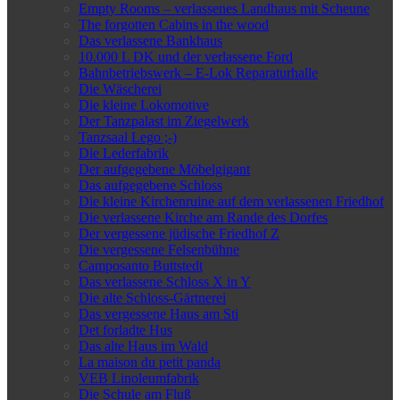
Empty Rooms – verlassenes Landhaus mit Scheune
The forgotten Cabins in the wood
Das verlassene Bankhaus
10.000 L DK und der verlassene Ford
Bahnbetriebswerk – E-Lok Reparaturhalle
Die Wäscherei
Die kleine Lokomotive
Der Tanzpalast im Ziegelwerk
Tanzsaal Lego ;-)
Die Lederfabrik
Der aufgegebene Möbelgigant
Das aufgegebene Schloss
Die kleine Kirchenruine auf dem verlassenen Friedhof
Die verlassene Kirche am Rande des Dorfes
Der vergessene jüdische Friedhof Z
Die vergessene Felsenbühne
Camposanto Buttstedt
Das verlassene Schloss X in Y
Die alte Schloss-Gärtnerei
Das vergessene Haus am Sti
Det forladte Hus
Das alte Haus im Wald
La maison du petit panda
VEB Linoleumfabrik
Die Schule am Fluß