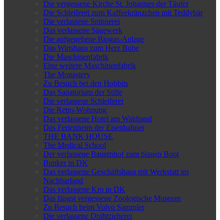
Die vergessene Kirche St. Johannes der Täufer
Die Schleiferei zum Kaffeekränzchen mit Teddybär
Die verlassene Spinnerei
Das verlassene Sägewerk
Die aufgegebene Biogas-Anlage
Das Wirtshaus zum Herz Bube
Die Maschinenfabrik
Eine weitere Maschinenfabrik
The Monastery
Zu Besuch bei den Hobbits
Das Sanatorium der Stille
Die verlassene Schleiferei
Die Retro-Wohnung
Das verlassene Hotel am Waldrand
Das Ferienheim der Eisenbahner
THE BANK HOUSE
The Medical School
Der verlassene Bauernhof zum blauen Boot
Bunker in DK
Das verlassene Geschäftshaus mit Werkstatt im
Nachbarland
Das verlassene Kro in DK
Das längst vergessene Zoologische Museum
Zu Besuch beim Volvo Sammler
Die verlassene Drahtzieherei