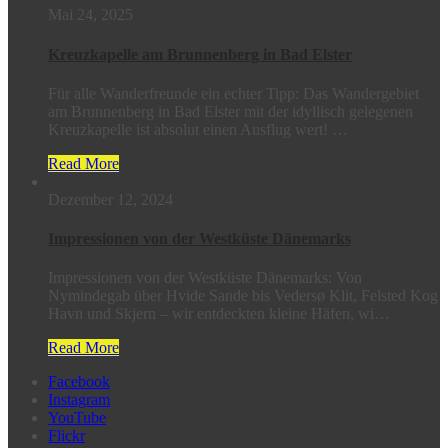
Mai 24, 2025
Kreuzkapelle am Brunnenberg in Bad Elster
Für alle Wanderfreunde ein echter Tipp: Das Wandergebiet
am Brunnenberg in Bad Elster mit der idyllisch gelegenen
Kreuzkapelle ist absolut einen Ausflug wert! …
Read More
Dezember 12, 2024
Impressionen von der Westküste Dänemarks
Impressionen von der Westküste Dänemarks: Von
Nymindegab über Hvide Sande bis Vedersø Klit, Felsted Kog
Havn und Skjern – wir entdeckten kleine Häfen, wi…
Read More
Facebook
Instagram
YouTube
Flickr