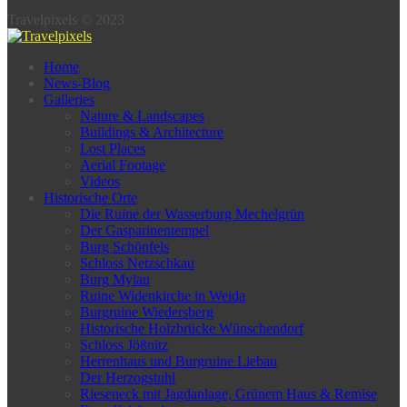
Travelpixels © 2023
Home
News-Blog
Galleries
Nature & Landscapes
Buildings & Architecture
Lost Places
Aerial Footage
Videos
Historische Orte
Die Ruine der Wasserburg Mechelgrün
Der Gasparinentempel
Burg Schönfels
Schloss Netzschkau
Burg Mylau
Ruine Widenkirche in Weida
Burgruine Wiedersberg
Historische Holzbrücke Wünschendorf
Schloss Jößnitz
Herrenhaus und Burgruine Liebau
Der Herzogstuhl
Rieseneck mit Jagdanlage, Grünem Haus & Remise