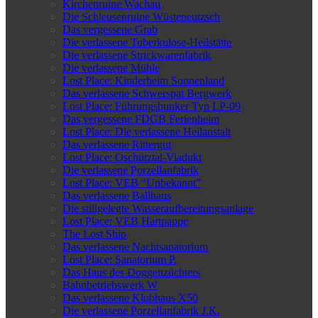
Kirchenruine Wachau
Die Schleusenruine Wüsteneutzsch
Das vergessene Grab
Die verlassene Tuberkulose-Heilstätte
Die verlassene Strickwarenfabrik
Die verlassene Mühle
Lost Place: Kinderheim Sonnenland
Das verlassene Schwerspat Bergwerk
Lost Place: Führungsbunker Typ LP-09
Das vergessene FDGB Ferienheim
Lost Place: Die verlassene Heilanstalt
Das verlassene Rittergut
Lost Place: Oschütztal-Viadukt
Die verlassene Porzellanfabrik
Lost Place: VEB “Unbekannt”
Das verlassene Ballhaus
Die stillgelegte Wasseraufbereitungsanlage
Lost Place: VEB Hartpappe
The Lost Ship
Das verlassene Nachtsanatorium
Lost Place: Sanatorium P.
Das Haus des Doggenzüchters
Bahnbetriebswerk W
Das verlassene Klubhaus X50
Die verlassene Porzellanfabrik J.K.