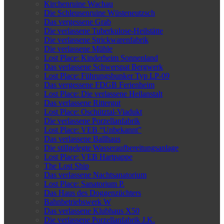
Kirchenruine Wachau
Die Schleusenruine Wüsteneutzsch
Das vergessene Grab
Die verlassene Tuberkulose-Heilstätte
Die verlassene Strickwarenfabrik
Die verlassene Mühle
Lost Place: Kinderheim Sonnenland
Das verlassene Schwerspat Bergwerk
Lost Place: Führungsbunker Typ LP-09
Das vergessene FDGB Ferienheim
Lost Place: Die verlassene Heilanstalt
Das verlassene Rittergut
Lost Place: Oschütztal-Viadukt
Die verlassene Porzellanfabrik
Lost Place: VEB “Unbekannt”
Das verlassene Ballhaus
Die stillgelegte Wasseraufbereitungsanlage
Lost Place: VEB Hartpappe
The Lost Ship
Das verlassene Nachtsanatorium
Lost Place: Sanatorium P.
Das Haus des Doggenzüchters
Bahnbetriebswerk W
Das verlassene Klubhaus X50
Die verlassene Porzellanfabrik J.K.