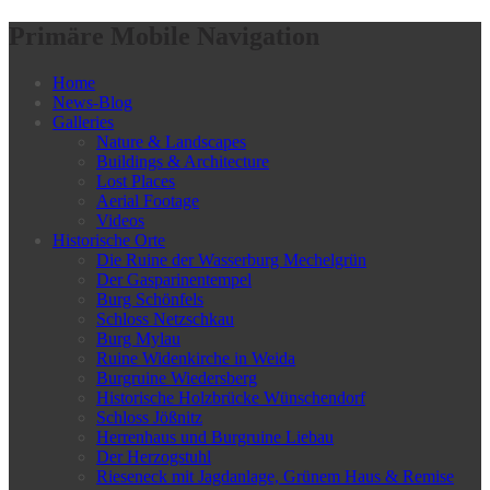
Primäre Mobile Navigation
Home
News-Blog
Galleries
Nature & Landscapes
Buildings & Architecture
Lost Places
Aerial Footage
Videos
Historische Orte
Die Ruine der Wasserburg Mechelgrün
Der Gasparinentempel
Burg Schönfels
Schloss Netzschkau
Burg Mylau
Ruine Widenkirche in Weida
Burgruine Wiedersberg
Historische Holzbrücke Wünschendorf
Schloss Jößnitz
Herrenhaus und Burgruine Liebau
Der Herzogstuhl
Rieseneck mit Jagdanlage, Grünem Haus & Remise