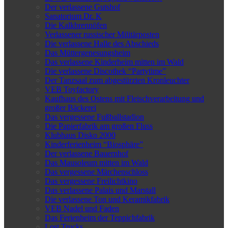
Der verlassene Gutshof
Sanatorium Dr. K
Die Kalkbrennöfen
Verlassener russischer Militärposten
Die verlassene Halle des Abschieds
Das Müttergenesungsheim
Das verlassene Kinderheim mitten im Wald
Die verlassene Discothek “Partytime”
Der Tanzsaal zum abgestürzten Kronleuchter
VEB Toyfactory
Kaufhaus des Ostens mit Fleischverarbeitung und
großer Bäckerei
Das vergessene Fußballstadion
Die Papierfabrik am großen Fluss
Klubhaus Disko 2000
Kinderferienheim “Biosphäre”
Der verlassene Bauernhof
Das Mausoleum mitten im Wald
Das vergessene Märchenschloss
Das vergessene Freilichtkino
Das verlassene Palais und Marstall
Die verlassene Ton und Keramikfabrik
VEB Nadel und Faden
Das Ferienheim der Teppichfabrik
Lost Trucks