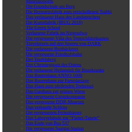
Mineralölwerk
Die Grundschule am Berg
Die Bernsteinfabrik zum verschollenen Trabbi
Das verlassene Haus des Landstreichers
Die Kunstfabrik (IBUG 2018)
The Green School
Verlassene Fabrik im Nirgendwo
Die vergessene Villa des Teppichfabrikanten
Travelpixels auf den Spuren von DARK
Die verlassene Brotbäckerei
Die vergessene Friedhofsbahn
Der Teufelsberg
Der Chemiegigant des Ostens
Die verlassene Heilanstalt für Brustkranke
Das Bauernhaus ANNO 1600
Das Bauernhaus zur Farnplantage
Das Haus zum pfeifenden Teekessel
Das Gasthaus zur grünen Wiese
Die vergessene Grenzkompanie
Das vergessene DDR-Museum
Das verkaufte Schloss
Die vergessenen Ferienhäuser
Das Laborgebäude zur “Flatter-Tapete”
Das Ende von Bus 537
Die vergessene Saatgut-Station