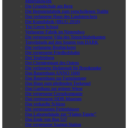
Mineralölwerk
Die Grundschule am Berg
Die Bernsteinfabrik zum verschollenen Trabbi
Das verlassene Haus des Landstreichers
Die Kunstfabrik (IBUG 2018)
The Green School
Verlassene Fabrik im Nirgendwo
Die vergessene Villa des Teppichfabrikanten
Travelpixels auf den Spuren von DARK
Die verlassene Brotbäckerei
Die vergessene Friedhofsbahn
Der Teufelsberg
Der Chemiegigant des Ostens
Die verlassene Heilanstalt für Brustkranke
Das Bauernhaus ANNO 1600
Das Bauernhaus zur Farnplantage
Das Haus zum pfeifenden Teekessel
Das Gasthaus zur grünen Wiese
Die vergessene Grenzkompanie
Das vergessene DDR-Museum
Das verkaufte Schloss
Die vergessenen Ferienhäuser
Das Laborgebäude zur “Flatter-Tapete”
Das Ende von Bus 537
Die vergessene Saatgut-Station