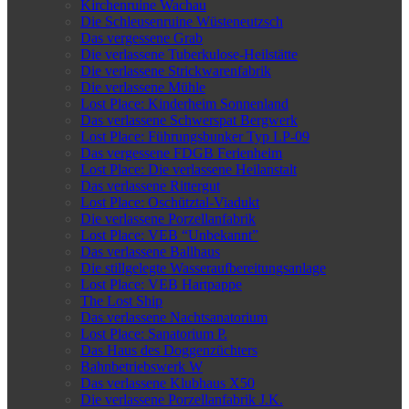
Kirchenruine Wachau
Die Schleusenruine Wüsteneutzsch
Das vergessene Grab
Die verlassene Tuberkulose-Heilstätte
Die verlassene Strickwarenfabrik
Die verlassene Mühle
Lost Place: Kinderheim Sonnenland
Das verlassene Schwerspat Bergwerk
Lost Place: Führungsbunker Typ LP-09
Das vergessene FDGB Ferienheim
Lost Place: Die verlassene Heilanstalt
Das verlassene Rittergut
Lost Place: Oschütztal-Viadukt
Die verlassene Porzellanfabrik
Lost Place: VEB “Unbekannt”
Das verlassene Ballhaus
Die stillgelegte Wasseraufbereitungsanlage
Lost Place: VEB Hartpappe
The Lost Ship
Das verlassene Nachtsanatorium
Lost Place: Sanatorium P.
Das Haus des Doggenzüchters
Bahnbetriebswerk W
Das verlassene Klubhaus X50
Die verlassene Porzellanfabrik J.K.