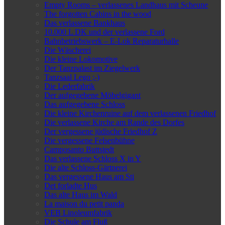
Empty Rooms – verlassenes Landhaus mit Scheune
The forgotten Cabins in the wood
Das verlassene Bankhaus
10.000 L DK und der verlassene Ford
Bahnbetriebswerk – E-Lok Reparaturhalle
Die Wäscherei
Die kleine Lokomotive
Der Tanzpalast im Ziegelwerk
Tanzsaal Lego ;-)
Die Lederfabrik
Der aufgegebene Möbelgigant
Das aufgegebene Schloss
Die kleine Kirchenruine auf dem verlassenen Friedhof
Die verlassene Kirche am Rande des Dorfes
Der vergessene jüdische Friedhof Z
Die vergessene Felsenbühne
Camposanto Buttstedt
Das verlassene Schloss X in Y
Die alte Schloss-Gärtnerei
Das vergessene Haus am Sti
Det forladte Hus
Das alte Haus im Wald
La maison du petit panda
VEB Linoleumfabrik
Die Schule am Fluß