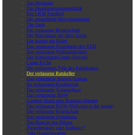
Das Heizhaus
Die Musikinstrumentenfabrik
Der LKW Friedhof
Die ausgediente Recyclinganlage
The Tank
Die verlassene Berufsschule
Die Waschkaue der alten Zeche
Die Schule der Maler
Das verlassene Ferienheim des VEB
Das verlassene Waldsanatorium
Die Schwerspat-Grube (Revisit)
Castle BVM
Die verlassenen Villa des Fabrikanten
Der verlassene Ratskeller
Das vergessene Barock-Schloss
Im verlassenen Kaolinwerk
Das verlassene Sommerhaus
Das vergessene BBW
Gasthof/ Hotel zum Buntglas-Fenster
Das verlassene RAW (Welcome to the jungle)
Die verlassene Regelschule
Das verlassene Ferienhaus
Das Haus in den Dünen
Zwischenlager oder Endlager?
Villa Hausschwamm