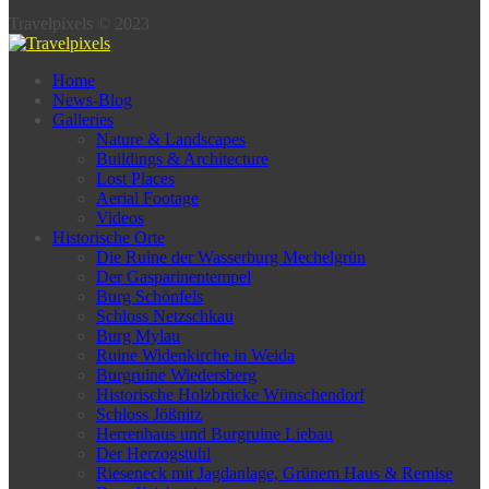
Travelpixels © 2023
Home
News-Blog
Galleries
Nature & Landscapes
Buildings & Architecture
Lost Places
Aerial Footage
Videos
Historische Orte
Die Ruine der Wasserburg Mechelgrün
Der Gasparinentempel
Burg Schönfels
Schloss Netzschkau
Burg Mylau
Ruine Widenkirche in Weida
Burgruine Wiedersberg
Historische Holzbrücke Wünschendorf
Schloss Jößnitz
Herrenhaus und Burgruine Liebau
Der Herzogstuhl
Rieseneck mit Jagdanlage, Grünem Haus & Remise