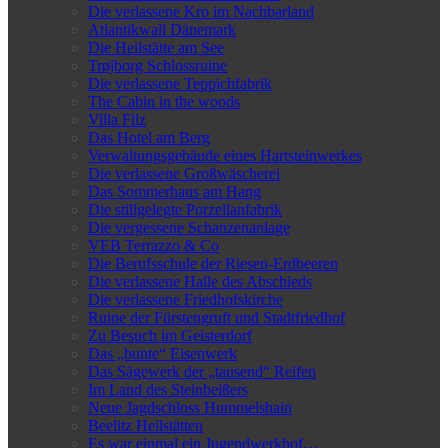
Die verlassene Kro im Nachbarland
Atlantikwall Dänemark
Die Heilstätte am See
Trøjborg Schlossruine
Die verlassene Teppichfabrik
The Cabin in the woods
Villa Filz
Das Hotel am Berg
Verwaltungsgebäude eines Hartsteinwerkes
Die verlassene Großwäscherei
Das Sommerhaus am Hang
Die stillgelegte Porzellanfabrik
Die vergessene Schanzenanlage
VEB Terrazzo & Co
Die Berufsschule der Riesen-Erdbeeren
Die verlassene Halle des Abschieds
Die verlassene Friedhofskirche
Ruine der Fürstengruft und Stadtfriedhof
Zu Besuch im Geisterdorf
Das „bunte“ Eisenwerk
Das Sägewerk der „tausend“ Reifen
Im Land des Steinbeißers
Neue Jagdschloss Hummelshain
Beelitz Heilstätten
Es war einmal ein Jugendwerkhof…