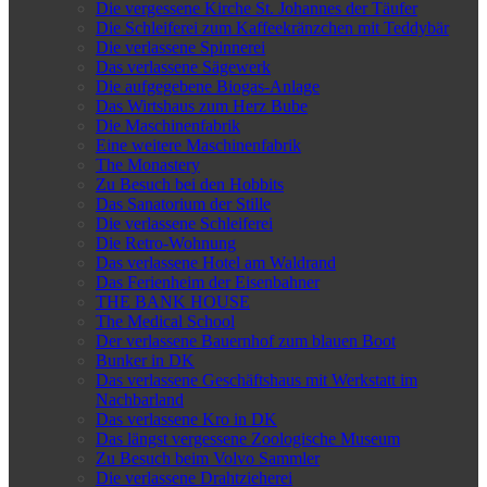
Die vergessene Kirche St. Johannes der Täufer
Die Schleiferei zum Kaffeekränzchen mit Teddybär
Die verlassene Spinnerei
Das verlassene Sägewerk
Die aufgegebene Biogas-Anlage
Das Wirtshaus zum Herz Bube
Die Maschinenfabrik
Eine weitere Maschinenfabrik
The Monastery
Zu Besuch bei den Hobbits
Das Sanatorium der Stille
Die verlassene Schleiferei
Die Retro-Wohnung
Das verlassene Hotel am Waldrand
Das Ferienheim der Eisenbahner
THE BANK HOUSE
The Medical School
Der verlassene Bauernhof zum blauen Boot
Bunker in DK
Das verlassene Geschäftshaus mit Werkstatt im
Nachbarland
Das verlassene Kro in DK
Das längst vergessene Zoologische Museum
Zu Besuch beim Volvo Sammler
Die verlassene Drahtzieherei