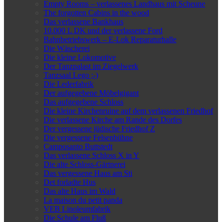
Empty Rooms – verlassenes Landhaus mit Scheune
The forgotten Cabins in the wood
Das verlassene Bankhaus
10.000 L DK und der verlassene Ford
Bahnbetriebswerk – E-Lok Reparaturhalle
Die Wäscherei
Die kleine Lokomotive
Der Tanzpalast im Ziegelwerk
Tanzsaal Lego ;-)
Die Lederfabrik
Der aufgegebene Möbelgigant
Das aufgegebene Schloss
Die kleine Kirchenruine auf dem verlassenen Friedhof
Die verlassene Kirche am Rande des Dorfes
Der vergessene jüdische Friedhof Z
Die vergessene Felsenbühne
Camposanto Buttstedt
Das verlassene Schloss X in Y
Die alte Schloss-Gärtnerei
Das vergessene Haus am Sti
Det forladte Hus
Das alte Haus im Wald
La maison du petit panda
VEB Linoleumfabrik
Die Schule am Fluß