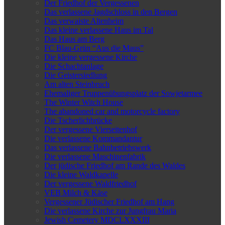
Der Friedhof der Vergessenen
Das verlassene Jagdschloss in den Bergen
Das verwaiste Altenheim
Das kleine verlassene Haus im Tal
Das Haus am Berg
FC Blau-Grün “Aus die Maus”
Die kleine vergessene Kirche
Die Schachtanlage
Die Geistersiedlung
Am alten Steinbruch
Ehemaliger Truppenübungsplatz der Sowjetarmee
The Winter Witch House
The abandoned car and motorcycle factory
Die Tscherlichbrücke
Der vergessene Vierseitenhof
Die verlassene Kommandantur
Das verlassene Bahnbetriebswerk
Die verlassene Maschinenfabrik
Der jüdische Friedhof am Rande des Waldes
Die kleine Waldkapelle
Der vergessene Waldfriedhof
VEB Milch & Käse
Vergessener Jüdischer Friedhof am Hang
Die verlassene Kirche zur Jungfrau Maria
Jewish Cemetery MDCLXXXIII