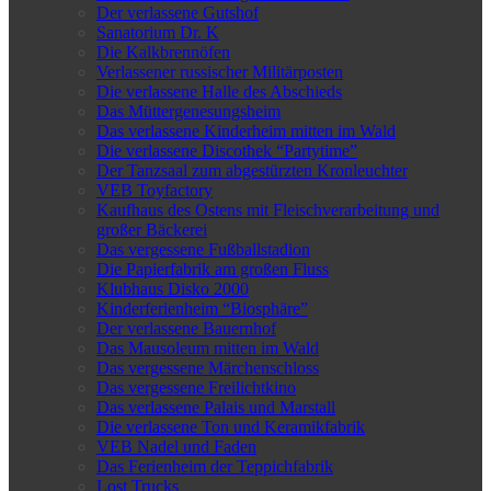
Der verlassene Gutshof
Sanatorium Dr. K
Die Kalkbrennöfen
Verlassener russischer Militärposten
Die verlassene Halle des Abschieds
Das Müttergenesungsheim
Das verlassene Kinderheim mitten im Wald
Die verlassene Discothek “Partytime”
Der Tanzsaal zum abgestürzten Kronleuchter
VEB Toyfactory
Kaufhaus des Ostens mit Fleischverarbeitung und
großer Bäckerei
Das vergessene Fußballstadion
Die Papierfabrik am großen Fluss
Klubhaus Disko 2000
Kinderferienheim “Biosphäre”
Der verlassene Bauernhof
Das Mausoleum mitten im Wald
Das vergessene Märchenschloss
Das vergessene Freilichtkino
Das verlassene Palais und Marstall
Die verlassene Ton und Keramikfabrik
VEB Nadel und Faden
Das Ferienheim der Teppichfabrik
Lost Trucks