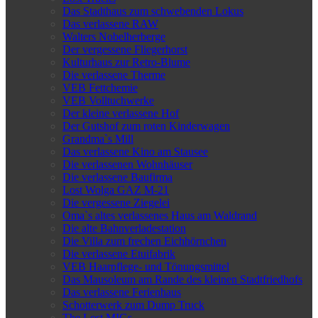
Das Stadthaus zum schwebenden Lokus
Das verlassene RAW
Walters Nobelherberge
Der vergessene Fliegerhorst
Kulturhaus zur Retro-Blume
Die verlassene Therme
VEB Fettchemie
VEB Volltuchwerke
Der kleine verlassene Hof
Der Gutshof zum roten Kinderwagen
Grandma`s Mill
Das verlassene Kino am Stausee
Die verlassenen Wohnhäuser
Die verlassene Baufirma
Lost Wolga GAZ M-21
Die vergessene Ziegelei
Oma`s altes verlassenes Haus am Waldrand
Die alte Bahnverladestation
Die Villa zum frechen Eichhörnchen
Die verlassene Etuifabrik
VEB Haarpflege- und Tönungsmittel
Das Mausoleum am Rande des kleinen Stadtfriedhofs
Das verlassene Ferienhaus
Schotterwerk zum Dump Truck
The Lost MIGs