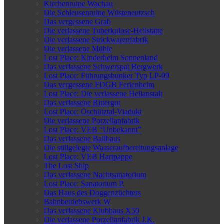
Kirchenruine Wachau
Die Schleusenruine Wüsteneutzsch
Das vergessene Grab
Die verlassene Tuberkulose-Heilstätte
Die verlassene Strickwarenfabrik
Die verlassene Mühle
Lost Place: Kinderheim Sonnenland
Das verlassene Schwerspat Bergwerk
Lost Place: Führungsbunker Typ LP-09
Das vergessene FDGB Ferienheim
Lost Place: Die verlassene Heilanstalt
Das verlassene Rittergut
Lost Place: Oschütztal-Viadukt
Die verlassene Porzellanfabrik
Lost Place: VEB “Unbekannt”
Das verlassene Ballhaus
Die stillgelegte Wasseraufbereitungsanlage
Lost Place: VEB Hartpappe
The Lost Ship
Das verlassene Nachtsanatorium
Lost Place: Sanatorium P.
Das Haus des Doggenzüchters
Bahnbetriebswerk W
Das verlassene Klubhaus X50
Die verlassene Porzellanfabrik J.K.