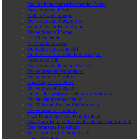
Das Stadthaus zum schwebenden Lokus
Das verlassene RAW
Walters Nobelherberge
Der vergessene Fliegerhorst
Kulturhaus zur Retro-Blume
Die verlassene Therme
VEB Fettchemie
VEB Volltuchwerke
Der kleine verlassene Hof
Der Gutshof zum roten Kinderwagen
Grandma`s Mill
Das verlassene Kino am Stausee
Die verlassenen Wohnhäuser
Die verlassene Baufirma
Lost Wolga GAZ M-21
Die vergessene Ziegelei
Oma`s altes verlassenes Haus am Waldrand
Die alte Bahnverladestation
Die Villa zum frechen Eichhörnchen
Die verlassene Etuifabrik
VEB Haarpflege- und Tönungsmittel
Das Mausoleum am Rande des kleinen Stadtfriedhofs
Das verlassene Ferienhaus
Schotterwerk zum Dump Truck
The Lost MIGs