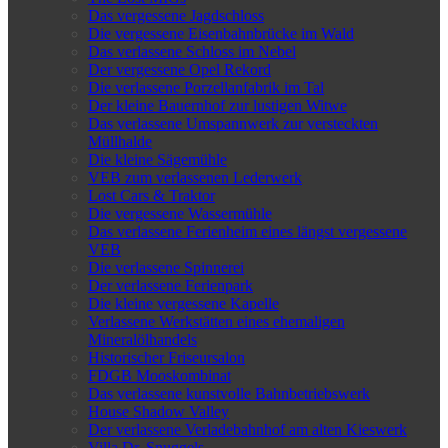
Das vergessene Jagdschloss
Die vergessene Eisenbahnbrücke im Wald
Das verlassene Schloss im Nebel
Der vergessene Opel Rekord
Die verlassene Porzellanfabrik im Tal
Der kleine Bauernhof zur lustigen Witwe
Das verlassene Umspannwerk zur versteckten
Müllhalde
Die kleine Sägemühle
VEB zum verlassenen Lederwerk
Lost Cars & Traktor
Die vergessene Wassermühle
Das verlassene Ferienheim eines längst vergessene
VEB
Die verlassene Spinnerei
Der verlassene Ferienpark
Die kleine vergessene Kapelle
Verlassene Werkstätten eines ehemaligen
Mineralölhandels
Historischer Friseursalon
FDGB Mooskombinat
Das verlassene kunstvolle Bahnbetriebswerk
House Shadow Valley
Der verlassene Verladebahnhof am alten Kieswerk
Villa Dr. Snuggels