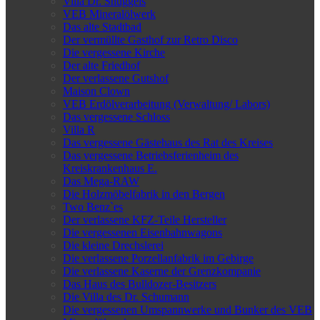
Villa Dr. Snuggels
VEB Mineralölwerk
Das alte Stadtbad
Der vermüllte Gasthof zur Retro Disco
Die vergessene Kirche
Der alte Friedhof
Der verlassene Gutshof
Maison Clown
VEB Erdölverarbeitung (Verwaltung/ Labors)
Das vergessene Schloss
Villa R
Das vergessene Gästehaus des Rat des Kreises
Das vergessene Betriebsferienheim des
Kreiskrankenhaus E.
Das Mega-RAW
Die Holzmöbelfabrik in den Bergen
Two Benz`es
Der verlassene KFZ-Teile Hersteller
Die vergessenen Eisenbahnwagons
Die kleine Drechslerei
Die verlassene Porzellanfabrik im Gebirge
Die verlassene Kaserne der Grenzkompanie
Das Haus des Bulldozer-Besitzers
Die Villa des Dr. Schumann
Die vergessenen Umspannwerke und Bunker des VEB