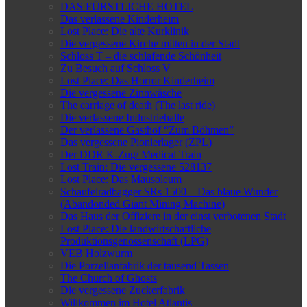
DAS FÜRSTLICHE HOTEL
Das verlassene Kinderheim
Lost Place: Die alte Kurklinik
Die vergessene Kirche mitten in der Stadt
Schloss T – die schlafende Schönheit
Zu Besuch auf Schloss V
Lost Place: Das Horror Kinderheim
Die vergessene Zinnwäsche
The carriage of death (The last ride)
Die verlassene Industriehalle
Der verlassene Gasthof “Zum Böhmen”
Das vergessene Pionierlager (ZPL)
Der DDR K-Zug/ Medical Train
Lost Train: Die vergessene 528137
Lost Place: Das Mausoleum
Schaufelradbagger SRs 1500 – Das blaue Wunder
(Abandonded Giant Mining Machine)
Das Haus der Offiziere in der einst verbotenen Stadt
Lost Place: Die landwirtschaftliche
Produktionsgenossenschaft (LPG)
VEB Holzwurm
Die Porzellanfabrik der tausend Tassen
The Church of Ghosts
Die vergessene Zuckerfabrik
Willkommen im Hotel Atlantis