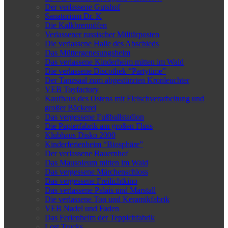
Der verlassene Gutshof
Sanatorium Dr. K
Die Kalkbrennöfen
Verlassener russischer Militärposten
Die verlassene Halle des Abschieds
Das Müttergenesungsheim
Das verlassene Kinderheim mitten im Wald
Die verlassene Discothek “Partytime”
Der Tanzsaal zum abgestürzten Kronleuchter
VEB Toyfactory
Kaufhaus des Ostens mit Fleischverarbeitung und
großer Bäckerei
Das vergessene Fußballstadion
Die Papierfabrik am großen Fluss
Klubhaus Disko 2000
Kinderferienheim “Biosphäre”
Der verlassene Bauernhof
Das Mausoleum mitten im Wald
Das vergessene Märchenschloss
Das vergessene Freilichtkino
Das verlassene Palais und Marstall
Die verlassene Ton und Keramikfabrik
VEB Nadel und Faden
Das Ferienheim der Teppichfabrik
Lost Trucks