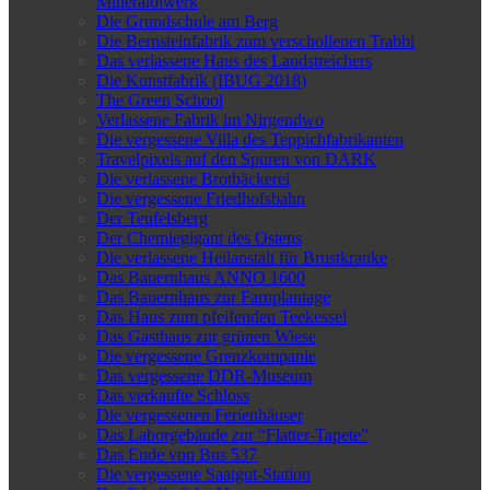
Mineralölwerk
Die Grundschule am Berg
Die Bernsteinfabrik zum verschollenen Trabbi
Das verlassene Haus des Landstreichers
Die Kunstfabrik (IBUG 2018)
The Green School
Verlassene Fabrik im Nirgendwo
Die vergessene Villa des Teppichfabrikanten
Travelpixels auf den Spuren von DARK
Die verlassene Brotbäckerei
Die vergessene Friedhofsbahn
Der Teufelsberg
Der Chemiegigant des Ostens
Die verlassene Heilanstalt für Brustkranke
Das Bauernhaus ANNO 1600
Das Bauernhaus zur Farnplantage
Das Haus zum pfeifenden Teekessel
Das Gasthaus zur grünen Wiese
Die vergessene Grenzkompanie
Das vergessene DDR-Museum
Das verkaufte Schloss
Die vergessenen Ferienhäuser
Das Laborgebäude zur “Flatter-Tapete”
Das Ende von Bus 537
Die vergessene Saatgut-Station