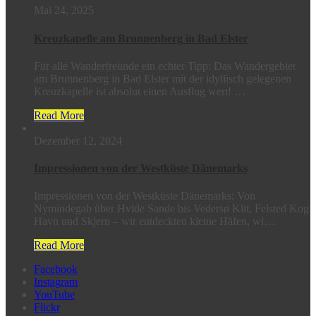
Mai 24, 2025
Kreuzkapelle am Brunnenberg in Bad Elster
Für alle Wanderfreunde ein echter Tipp: Das Wandergebiet
am Brunnenberg in Bad Elster mit der idyllisch gelegenen
Kreuzkapelle ist absolut einen Ausflug wert! …
Read More
Dezember 12, 2024
Impressionen von der Westküste Dänemarks
Impressionen von der Westküste Dänemarks: Von
Nymindegab über Hvide Sande bis Vedersø Klit, Felsted Kog
Havn und Skjern – wir entdeckten kleine Häfen, wi…
Read More
Facebook
Instagram
YouTube
Flickr