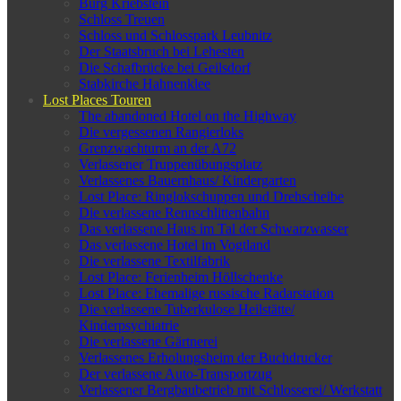
Burg Kriebstein
Schloss Treuen
Schloss und Schlosspark Leubnitz
Der Staatsbruch bei Lehesten
Die Schafbrücke bei Geilsdorf
Stabkirche Hahnenklee
Lost Places Touren
The abandoned Hotel on the Highway
Die vergessenen Rangierloks
Grenzwachturm an der A72
Verlassener Truppenübungsplatz
Verlassenes Bauernhaus/ Kindergarten
Lost Place: Ringlokschuppen und Drehscheibe
Die verlassene Rennschlittenbahn
Das verlassene Haus im Tal der Schwarzwasser
Das verlassene Hotel im Vogtland
Die verlassene Textilfabrik
Lost Place: Ferienheim Höllschenke
Lost Place: Ehemalige russische Radarstation
Die verlassene Tuberkulose Heilstätte/
Kinderpsychiatrie
Die verlassene Gärtnerei
Verlassenes Erholungsheim der Buchdrucker
Der verlassene Auto-Transportzug
Verlassener Bergbaubetrieb mit Schlosserei/ Werkstatt