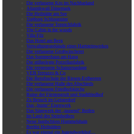
Die verlassene Kro im Nachbarland
Atlantikwall Dänemark
Die Heilstätte am See
Trøjborg Schlossruine
Die verlassene Teppichfabrik
The Cabin in the woods
Villa Filz
Das Hotel am Berg
Verwaltungsgebäude eines Hartsteinwerkes
Die verlassene Großwäscherei
Das Sommerhaus am Hang
Die stillgelegte Porzellanfabrik
Die vergessene Schanzenanlage
VEB Terrazzo & Co
Die Berufsschule der Riesen-Erdbeeren
Die verlassene Halle des Abschieds
Die verlassene Friedhofskirche
Ruine der Fürstengruft und Stadtfriedhof
Zu Besuch im Geisterdorf
Das „bunte“ Eisenwerk
Das Sägewerk der „tausend“ Reifen
Im Land des Steinbeißers
Neue Jagdschloss Hummelshain
Beelitz Heilstätten
Es war einmal ein Jugendwerkhof…