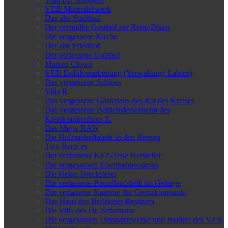
VEB Mineralölwerk
Das alte Stadtbad
Der vermüllte Gasthof zur Retro Disco
Die vergessene Kirche
Der alte Friedhof
Der verlassene Gutshof
Maison Clown
VEB Erdölverarbeitung (Verwaltung/ Labors)
Das vergessene Schloss
Villa R
Das vergessene Gästehaus des Rat des Kreises
Das vergessene Betriebsferienheim des
Kreiskrankenhaus E.
Das Mega-RAW
Die Holzmöbelfabrik in den Bergen
Two Benz`es
Der verlassene KFZ-Teile Hersteller
Die vergessenen Eisenbahnwagons
Die kleine Drechslerei
Die verlassene Porzellanfabrik im Gebirge
Die verlassene Kaserne der Grenzkompanie
Das Haus des Bulldozer-Besitzers
Die Villa des Dr. Schumann
Die vergessenen Umspannwerke und Bunker des VEB