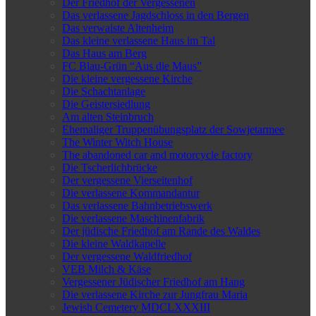
Der Friedhof der Vergessenen
Das verlassene Jagdschloss in den Bergen
Das verwaiste Altenheim
Das kleine verlassene Haus im Tal
Das Haus am Berg
FC Blau-Grün “Aus die Maus”
Die kleine vergessene Kirche
Die Schachtanlage
Die Geistersiedlung
Am alten Steinbruch
Ehemaliger Truppenübungsplatz der Sowjetarmee
The Winter Witch House
The abandoned car and motorcycle factory
Die Tscherlichbrücke
Der vergessene Vierseitenhof
Die verlassene Kommandantur
Das verlassene Bahnbetriebswerk
Die verlassene Maschinenfabrik
Der jüdische Friedhof am Rande des Waldes
Die kleine Waldkapelle
Der vergessene Waldfriedhof
VEB Milch & Käse
Vergessener Jüdischer Friedhof am Hang
Die verlassene Kirche zur Jungfrau Maria
Jewish Cemetery MDCLXXXIII