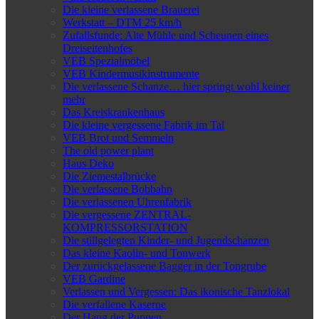
Die kleine verlassene Brauerei
Werkstatt – DTM 25 km/h
Zufallsfunde: Alte Mühle und Scheunen eines
Dreiseitenhofes
VEB Spezialmöbel
VEB Kindermusikinstrumente
Die verlassene Schanze… hier springt wohl keiner
mehr
Das Kreiskrankenhaus
Die kleine vergessene Fabrik im Tal
VEB Brot und Semmeln
The old power plant
Haus Deko
Die Ziemestalbrücke
Die verlassene Bobbahn
Die verlassenen Uhrenfabrik
Die vergessene ZENTRAL-
KOMPRESSORSTATION
Die stillgelegten Kinder- und Jugendschanzen
Das kleine Kaolin- und Tonwerk
Der zurückgelassene Bagger in der Tongrube
VEB Gardine
Verlassen und Vergessen: Das ikonische Tanzlokal
Die verfallene Kaserne
Der Hang der Puppen