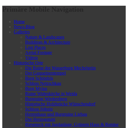
Primäre Mobile Navigation
Home
News-Blog
Galleries
Nature & Landscapes
Buildings & Architecture
Lost Places
Aerial Footage
Videos
Historische Orte
Die Ruine der Wasserburg Mechelgrün
Der Gasparinentempel
Burg Schönfels
Schloss Netzschkau
Burg Mylau
Ruine Widenkirche in Weida
Burgruine Wiedersberg
Historische Holzbrücke Wünschendorf
Schloss Jößnitz
Herrenhaus und Burgruine Liebau
Der Herzogstuhl
Rieseneck mit Jagdanlage, Grünem Haus & Remise