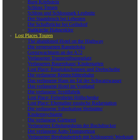
Burg Kriebstein
Schloss Treuen
Schloss und Schlosspark Leubnitz
Der Staatsbruch bei Lehesten
Die Schafbrücke bei Geilsdorf
Stabkirche Hahnenklee
Lost Places Touren
The abandoned Hotel on the Highway
Die vergessenen Rangierloks
Grenzwachturm an der A72
Verlassener Truppenübungsplatz
Verlassenes Bauernhaus/ Kindergarten
Lost Place: Ringlokschuppen und Drehscheibe
Die verlassene Rennschlittenbahn
Das verlassene Haus im Tal der Schwarzwasser
Das verlassene Hotel im Vogtland
Die verlassene Textilfabrik
Lost Place: Ferienheim Höllschenke
Lost Place: Ehemalige russische Radarstation
Die verlassene Tuberkulose Heilstätte/
Kinderpsychiatrie
Die verlassene Gärtnerei
Verlassenes Erholungsheim der Buchdrucker
Der verlassene Auto-Transportzug
Verlassener Bergbaubetrieb mit Schlosserei/ Werkstatt