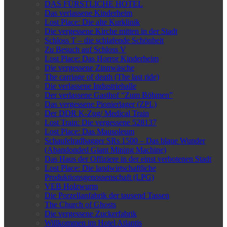
DAS FÜRSTLICHE HOTEL
Das verlassene Kinderheim
Lost Place: Die alte Kurklinik
Die vergessene Kirche mitten in der Stadt
Schloss T – die schlafende Schönheit
Zu Besuch auf Schloss V
Lost Place: Das Horror Kinderheim
Die vergessene Zinnwäsche
The carriage of death (The last ride)
Die verlassene Industriehalle
Der verlassene Gasthof “Zum Böhmen”
Das vergessene Pionierlager (ZPL)
Der DDR K-Zug/ Medical Train
Lost Train: Die vergessene 528137
Lost Place: Das Mausoleum
Schaufelradbagger SRs 1500 – Das blaue Wunder
(Abandonded Giant Mining Machine)
Das Haus der Offiziere in der einst verbotenen Stadt
Lost Place: Die landwirtschaftliche
Produktionsgenossenschaft (LPG)
VEB Holzwurm
Die Porzellanfabrik der tausend Tassen
The Church of Ghosts
Die vergessene Zuckerfabrik
Willkommen im Hotel Atlantis