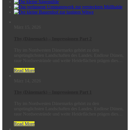
März 15, 2026
Thy (Dänemark) – Impressionen Part 2
Thy im Nordwesten Dänemarks gehört zu den
ursprünglichsten Landschaften des Landes. Endlose Dünen,
raue Nordseestrände und weite Heideflächen prägen dies…
Read More
März 14, 2026
Thy (Dänemark) – Impressionen Part 1
Thy im Nordwesten Dänemarks gehört zu den
ursprünglichsten Landschaften des Landes. Endlose Dünen,
raue Nordseestrände und weite Heideflächen prägen dies…
Read More