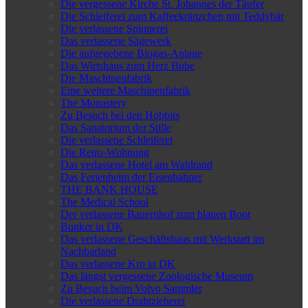
Die vergessene Kirche St. Johannes der Täufer
Die Schleiferei zum Kaffeekränzchen mit Teddybär
Die verlassene Spinnerei
Das verlassene Sägewerk
Die aufgegebene Biogas-Anlage
Das Wirtshaus zum Herz Bube
Die Maschinenfabrik
Eine weitere Maschinenfabrik
The Monastery
Zu Besuch bei den Hobbits
Das Sanatorium der Stille
Die verlassene Schleiferei
Die Retro-Wohnung
Das verlassene Hotel am Waldrand
Das Ferienheim der Eisenbahner
THE BANK HOUSE
The Medical School
Der verlassene Bauernhof zum blauen Boot
Bunker in DK
Das verlassene Geschäftshaus mit Werkstatt im
Nachbarland
Das verlassene Kro in DK
Das längst vergessene Zoologische Museum
Zu Besuch beim Volvo Sammler
Die verlassene Drahtzieherei