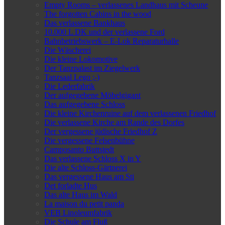
Empty Rooms – verlassenes Landhaus mit Scheune
The forgotten Cabins in the wood
Das verlassene Bankhaus
10.000 L DK und der verlassene Ford
Bahnbetriebswerk – E-Lok Reparaturhalle
Die Wäscherei
Die kleine Lokomotive
Der Tanzpalast im Ziegelwerk
Tanzsaal Lego ;-)
Die Lederfabrik
Der aufgegebene Möbelgigant
Das aufgegebene Schloss
Die kleine Kirchenruine auf dem verlassenen Friedhof
Die verlassene Kirche am Rande des Dorfes
Der vergessene jüdische Friedhof Z
Die vergessene Felsenbühne
Camposanto Buttstedt
Das verlassene Schloss X in Y
Die alte Schloss-Gärtnerei
Das vergessene Haus am Sti
Det forladte Hus
Das alte Haus im Wald
La maison du petit panda
VEB Linoleumfabrik
Die Schule am Fluß