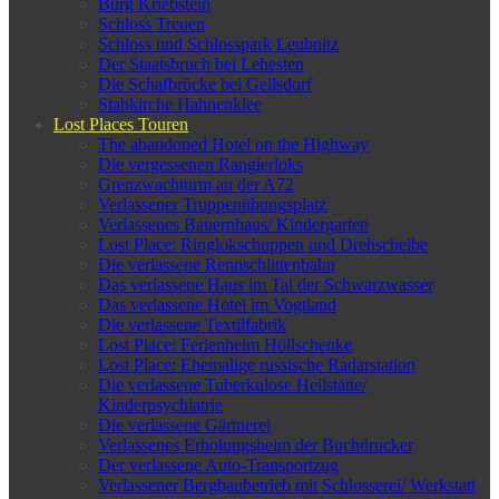
Burg Kriebstein
Schloss Treuen
Schloss und Schlosspark Leubnitz
Der Staatsbruch bei Lehesten
Die Schafbrücke bei Geilsdorf
Stabkirche Hahnenklee
Lost Places Touren
The abandoned Hotel on the Highway
Die vergessenen Rangierloks
Grenzwachturm an der A72
Verlassener Truppenübungsplatz
Verlassenes Bauernhaus/ Kindergarten
Lost Place: Ringlokschuppen und Drehscheibe
Die verlassene Rennschlittenbahn
Das verlassene Haus im Tal der Schwarzwasser
Das verlassene Hotel im Vogtland
Die verlassene Textilfabrik
Lost Place: Ferienheim Höllschenke
Lost Place: Ehemalige russische Radarstation
Die verlassene Tuberkulose Heilstätte/
Kinderpsychiatrie
Die verlassene Gärtnerei
Verlassenes Erholungsheim der Buchdrucker
Der verlassene Auto-Transportzug
Verlassener Bergbaubetrieb mit Schlosserei/ Werkstatt