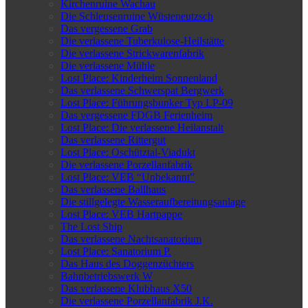
Kirchenruine Wachau
Die Schleusenruine Wüsteneutzsch
Das vergessene Grab
Die verlassene Tuberkulose-Heilstätte
Die verlassene Strickwarenfabrik
Die verlassene Mühle
Lost Place: Kinderheim Sonnenland
Das verlassene Schwerspat Bergwerk
Lost Place: Führungsbunker Typ LP-09
Das vergessene FDGB Ferienheim
Lost Place: Die verlassene Heilanstalt
Das verlassene Rittergut
Lost Place: Oschütztal-Viadukt
Die verlassene Porzellanfabrik
Lost Place: VEB “Unbekannt”
Das verlassene Ballhaus
Die stillgelegte Wasseraufbereitungsanlage
Lost Place: VEB Hartpappe
The Lost Ship
Das verlassene Nachtsanatorium
Lost Place: Sanatorium P.
Das Haus des Doggenzüchters
Bahnbetriebswerk W
Das verlassene Klubhaus X50
Die verlassene Porzellanfabrik J.K.