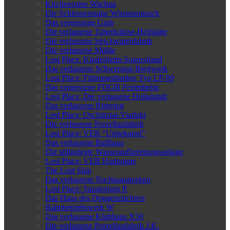
Kirchenruine Wachau
Die Schleusenruine Wüsteneutzsch
Das vergessene Grab
Die verlassene Tuberkulose-Heilstätte
Die verlassene Strickwarenfabrik
Die verlassene Mühle
Lost Place: Kinderheim Sonnenland
Das verlassene Schwerspat Bergwerk
Lost Place: Führungsbunker Typ LP-09
Das vergessene FDGB Ferienheim
Lost Place: Die verlassene Heilanstalt
Das verlassene Rittergut
Lost Place: Oschütztal-Viadukt
Die verlassene Porzellanfabrik
Lost Place: VEB “Unbekannt”
Das verlassene Ballhaus
Die stillgelegte Wasseraufbereitungsanlage
Lost Place: VEB Hartpappe
The Lost Ship
Das verlassene Nachtsanatorium
Lost Place: Sanatorium P.
Das Haus des Doggenzüchters
Bahnbetriebswerk W
Das verlassene Klubhaus X50
Die verlassene Porzellanfabrik J.K.