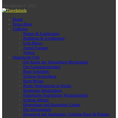
Travelpixels © 2023
Home
News-Blog
Galleries
Nature & Landscapes
Buildings & Architecture
Lost Places
Aerial Footage
Videos
Historische Orte
Die Ruine der Wasserburg Mechelgrün
Der Gasparinentempel
Burg Schönfels
Schloss Netzschkau
Burg Mylau
Ruine Widenkirche in Weida
Burgruine Wiedersberg
Historische Holzbrücke Wünschendorf
Schloss Jößnitz
Herrenhaus und Burgruine Liebau
Der Herzogstuhl
Rieseneck mit Jagdanlage, Grünem Haus & Remise