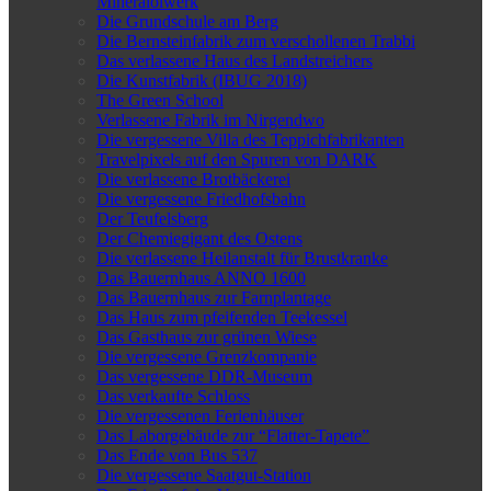
Mineralölwerk
Die Grundschule am Berg
Die Bernsteinfabrik zum verschollenen Trabbi
Das verlassene Haus des Landstreichers
Die Kunstfabrik (IBUG 2018)
The Green School
Verlassene Fabrik im Nirgendwo
Die vergessene Villa des Teppichfabrikanten
Travelpixels auf den Spuren von DARK
Die verlassene Brotbäckerei
Die vergessene Friedhofsbahn
Der Teufelsberg
Der Chemiegigant des Ostens
Die verlassene Heilanstalt für Brustkranke
Das Bauernhaus ANNO 1600
Das Bauernhaus zur Farnplantage
Das Haus zum pfeifenden Teekessel
Das Gasthaus zur grünen Wiese
Die vergessene Grenzkompanie
Das vergessene DDR-Museum
Das verkaufte Schloss
Die vergessenen Ferienhäuser
Das Laborgebäude zur “Flatter-Tapete”
Das Ende von Bus 537
Die vergessene Saatgut-Station