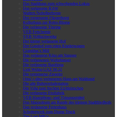
Das Stadthaus zum schwebenden Lokus
Das verlassene RAW
Walters Nobelherberge
Der vergessene Fliegerhorst
Kulturhaus zur Retro-Blume
Die verlassene Therme
VEB Fettchemie
VEB Volltuchwerke
Der kleine verlassene Hof
Der Gutshof zum roten Kinderwagen
Grandma`s Mill
Das verlassene Kino am Stausee
Die verlassenen Wohnhäuser
Die verlassene Baufirma
Lost Wolga GAZ M-21
Die vergessene Ziegelei
Oma`s altes verlassenes Haus am Waldrand
Die alte Bahnverladestation
Die Villa zum frechen Eichhörnchen
Die verlassene Etuifabrik
VEB Haarpflege- und Tönungsmittel
Das Mausoleum am Rande des kleinen Stadtfriedhofs
Das verlassene Ferienhaus
Schotterwerk zum Dump Truck
The Lost MIGs