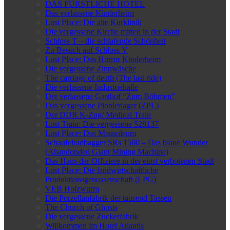
DAS FÜRSTLICHE HOTEL
Das verlassene Kinderheim
Lost Place: Die alte Kurklinik
Die vergessene Kirche mitten in der Stadt
Schloss T – die schlafende Schönheit
Zu Besuch auf Schloss V
Lost Place: Das Horror Kinderheim
Die vergessene Zinnwäsche
The carriage of death (The last ride)
Die verlassene Industriehalle
Der verlassene Gasthof “Zum Böhmen”
Das vergessene Pionierlager (ZPL)
Der DDR K-Zug/ Medical Train
Lost Train: Die vergessene 528137
Lost Place: Das Mausoleum
Schaufelradbagger SRs 1500 – Das blaue Wunder
(Abandonded Giant Mining Machine)
Das Haus der Offiziere in der einst verbotenen Stadt
Lost Place: Die landwirtschaftliche
Produktionsgenossenschaft (LPG)
VEB Holzwurm
Die Porzellanfabrik der tausend Tassen
The Church of Ghosts
Die vergessene Zuckerfabrik
Willkommen im Hotel Atlantis