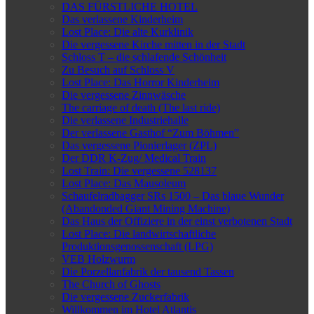
DAS FÜRSTLICHE HOTEL
Das verlassene Kinderheim
Lost Place: Die alte Kurklinik
Die vergessene Kirche mitten in der Stadt
Schloss T – die schlafende Schönheit
Zu Besuch auf Schloss V
Lost Place: Das Horror Kinderheim
Die vergessene Zinnwäsche
The carriage of death (The last ride)
Die verlassene Industriehalle
Der verlassene Gasthof “Zum Böhmen”
Das vergessene Pionierlager (ZPL)
Der DDR K-Zug/ Medical Train
Lost Train: Die vergessene 528137
Lost Place: Das Mausoleum
Schaufelradbagger SRs 1500 – Das blaue Wunder
(Abandonded Giant Mining Machine)
Das Haus der Offiziere in der einst verbotenen Stadt
Lost Place: Die landwirtschaftliche
Produktionsgenossenschaft (LPG)
VEB Holzwurm
Die Porzellanfabrik der tausend Tassen
The Church of Ghosts
Die vergessene Zuckerfabrik
Willkommen im Hotel Atlantis