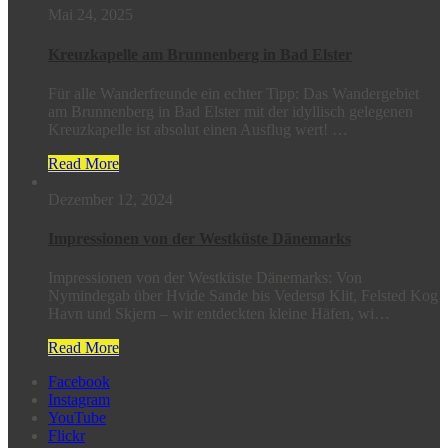
Mai 24, 2025
Kreuzkapelle am Brunnenberg in Bad Elster
Für alle Wanderfreunde ein echter Tipp: Das Wandergebiet
am Brunnenberg in Bad Elster mit der idyllisch gelegenen
Kreuzkapelle ist absolut einen Ausflug wert! …
Read More
Dezember 12, 2024
Impressionen von der Westküste Dänemarks
Impressionen von der Westküste Dänemarks: Von
Nymindegab über Hvide Sande bis Vedersø Klit, Felsted Kog
Havn und Skjern – wir entdeckten kleine Häfen, wi…
Read More
Facebook
Instagram
YouTube
Flickr