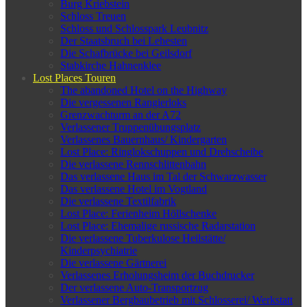
Burg Kriebstein
Schloss Treuen
Schloss und Schlosspark Leubnitz
Der Staatsbruch bei Lehesten
Die Schafbrücke bei Geilsdorf
Stabkirche Hahnenklee
Lost Places Touren
The abandoned Hotel on the Highway
Die vergessenen Rangierloks
Grenzwachturm an der A72
Verlassener Truppenübungsplatz
Verlassenes Bauernhaus/ Kindergarten
Lost Place: Ringlokschuppen und Drehscheibe
Die verlassene Rennschlittenbahn
Das verlassene Haus im Tal der Schwarzwasser
Das verlassene Hotel im Vogtland
Die verlassene Textilfabrik
Lost Place: Ferienheim Höllschenke
Lost Place: Ehemalige russische Radarstation
Die verlassene Tuberkulose Heilstätte/
Kinderpsychiatrie
Die verlassene Gärtnerei
Verlassenes Erholungsheim der Buchdrucker
Der verlassene Auto-Transportzug
Verlassener Bergbaubetrieb mit Schlosserei/ Werkstatt