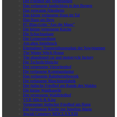
Der Friedhof der Vergessenen
Das verlassene Jagdschloss in den Bergen
Das verwaiste Altenheim
Das kleine verlassene Haus im Tal
Das Haus am Berg
FC Blau-Grün “Aus die Maus”
Die kleine vergessene Kirche
Die Schachtanlage
Die Geistersiedlung
Am alten Steinbruch
Ehemaliger Truppenübungsplatz der Sowjetarmee
The Winter Witch House
The abandoned car and motorcycle factory
Die Tscherlichbrücke
Der vergessene Vierseitenhof
Die verlassene Kommandantur
Das verlassene Bahnbetriebswerk
Die verlassene Maschinenfabrik
Der jüdische Friedhof am Rande des Waldes
Die kleine Waldkapelle
Der vergessene Waldfriedhof
VEB Milch & Käse
Vergessener Jüdischer Friedhof am Hang
Die verlassene Kirche zur Jungfrau Maria
Jewish Cemetery MDCLXXXIII