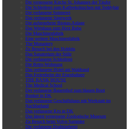
Die vergessene Kirche St. Johannes der Täufer
Die Schleiferei zum Kaffeekränzchen mit Teddybär
Die verlassene Spinnerei
Das verlassene Sägewerk
Die aufgegebene Biogas-Anlage
Das Wirtshaus zum Herz Bube
Die Maschinenfabrik
Eine weitere Maschinenfabrik
The Monastery
Zu Besuch bei den Hobbits
Das Sanatorium der Stille
Die verlassene Schleiferei
Die Retro-Wohnung
Das verlassene Hotel am Waldrand
Das Ferienheim der Eisenbahner
THE BANK HOUSE
The Medical School
Der verlassene Bauernhof zum blauen Boot
Bunker in DK
Das verlassene Geschäftshaus mit Werkstatt im
Nachbarland
Das verlassene Kro in DK
Das längst vergessene Zoologische Museum
Zu Besuch beim Volvo Sammler
Die verlassene Drahtzieherei