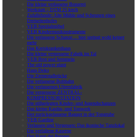
Die kleine verlassene Brauerei
Werkstatt – DTM 25 km/h
Zufallsfunde: Alte Mühle und Scheunen eines
Dreiseitenhofes
VEB Spezialmöbel
VEB Kindermusikinstrumente
Die verlassene Schanze… hier springt wohl keiner
mehr
Das Kreiskrankenhaus
Die kleine vergessene Fabrik im Tal
VEB Brot und Semmeln
The old power plant
Haus Deko
Die Ziemestalbrücke
Die verlassene Bobbahn
Die verlassenen Uhrenfabrik
Die vergessene ZENTRAL-
KOMPRESSORSTATION
Die stillgelegten Kinder- und Jugendschanzen
Das kleine Kaolin- und Tonwerk
Der zurückgelassene Bagger in der Tongrube
VEB Gardine
Verlassen und Vergessen: Das ikonische Tanzlokal
Die verfallene Kaserne
Der Hang der Puppen