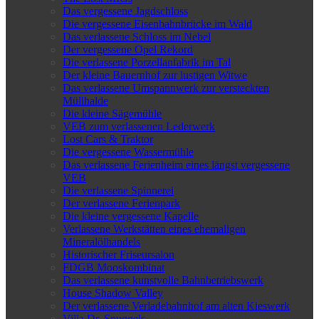
Das vergessene Jagdschloss
Die vergessene Eisenbahnbrücke im Wald
Das verlassene Schloss im Nebel
Der vergessene Opel Rekord
Die verlassene Porzellanfabrik im Tal
Der kleine Bauernhof zur lustigen Witwe
Das verlassene Umspannwerk zur versteckten
Müllhalde
Die kleine Sägemühle
VEB zum verlassenen Lederwerk
Lost Cars & Traktor
Die vergessene Wassermühle
Das verlassene Ferienheim eines längst vergessene
VEB
Die verlassene Spinnerei
Der verlassene Ferienpark
Die kleine vergessene Kapelle
Verlassene Werkstätten eines ehemaligen
Mineralölhandels
Historischer Friseursalon
FDGB Mooskombinat
Das verlassene kunstvolle Bahnbetriebswerk
House Shadow Valley
Der verlassene Verladebahnhof am alten Kieswerk
Villa Dr. Snuggels