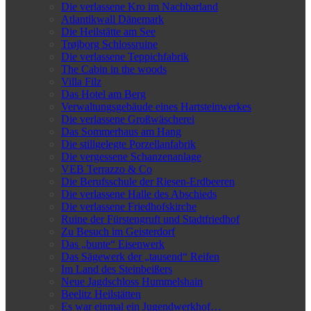
Die verlassene Kro im Nachbarland
Atlantikwall Dänemark
Die Heilstätte am See
Trøjborg Schlossruine
Die verlassene Teppichfabrik
The Cabin in the woods
Villa Filz
Das Hotel am Berg
Verwaltungsgebäude eines Hartsteinwerkes
Die verlassene Großwäscherei
Das Sommerhaus am Hang
Die stillgelegte Porzellanfabrik
Die vergessene Schanzenanlage
VEB Terrazzo & Co
Die Berufsschule der Riesen-Erdbeeren
Die verlassene Halle des Abschieds
Die verlassene Friedhofskirche
Ruine der Fürstengruft und Stadtfriedhof
Zu Besuch im Geisterdorf
Das „bunte“ Eisenwerk
Das Sägewerk der „tausend“ Reifen
Im Land des Steinbeißers
Neue Jagdschloss Hummelshain
Beelitz Heilstätten
Es war einmal ein Jugendwerkhof…