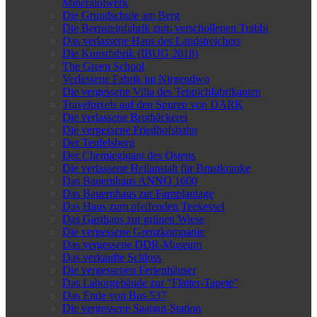
Mineralölwerk
Die Grundschule am Berg
Die Bernsteinfabrik zum verschollenen Trabbi
Das verlassene Haus des Landstreichers
Die Kunstfabrik (IBUG 2018)
The Green School
Verlassene Fabrik im Nirgendwo
Die vergessene Villa des Teppichfabrikanten
Travelpixels auf den Spuren von DARK
Die verlassene Brotbäckerei
Die vergessene Friedhofsbahn
Der Teufelsberg
Der Chemiegigant des Ostens
Die verlassene Heilanstalt für Brustkranke
Das Bauernhaus ANNO 1600
Das Bauernhaus zur Farnplantage
Das Haus zum pfeifenden Teekessel
Das Gasthaus zur grünen Wiese
Die vergessene Grenzkompanie
Das vergessene DDR-Museum
Das verkaufte Schloss
Die vergessenen Ferienhäuser
Das Laborgebäude zur “Flatter-Tapete”
Das Ende von Bus 537
Die vergessene Saatgut-Station