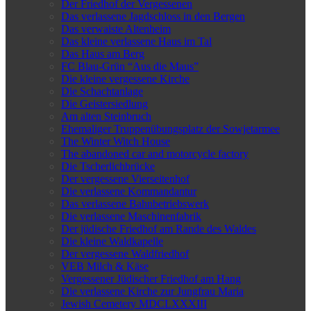
Der Friedhof der Vergessenen
Das verlassene Jagdschloss in den Bergen
Das verwaiste Altenheim
Das kleine verlassene Haus im Tal
Das Haus am Berg
FC Blau-Grün “Aus die Maus”
Die kleine vergessene Kirche
Die Schachtanlage
Die Geistersiedlung
Am alten Steinbruch
Ehemaliger Truppenübungsplatz der Sowjetarmee
The Winter Witch House
The abandoned car and motorcycle factory
Die Tscherlichbrücke
Der vergessene Vierseitenhof
Die verlassene Kommandantur
Das verlassene Bahnbetriebswerk
Die verlassene Maschinenfabrik
Der jüdische Friedhof am Rande des Waldes
Die kleine Waldkapelle
Der vergessene Waldfriedhof
VEB Milch & Käse
Vergessener Jüdischer Friedhof am Hang
Die verlassene Kirche zur Jungfrau Maria
Jewish Cemetery MDCLXXXIII