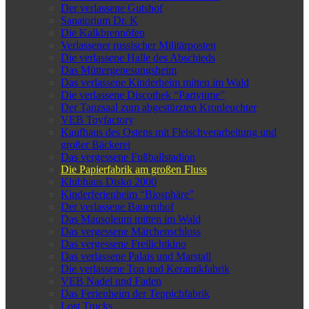
Der verlassene Gutshof
Sanatorium Dr. K
Die Kalkbrennöfen
Verlassener russischer Militärposten
Die verlassene Halle des Abschieds
Das Müttergenesungsheim
Das verlassene Kinderheim mitten im Wald
Die verlassene Discothek “Partytime”
Der Tanzsaal zum abgestürzten Kronleuchter
VEB Toyfactory
Kaufhaus des Ostens mit Fleischverarbeitung und
großer Bäckerei
Das vergessene Fußballstadion
Die Papierfabrik am großen Fluss
Klubhaus Disko 2000
Kinderferienheim “Biosphäre”
Der verlassene Bauernhof
Das Mausoleum mitten im Wald
Das vergessene Märchenschloss
Das vergessene Freilichtkino
Das verlassene Palais und Marstall
Die verlassene Ton und Keramikfabrik
VEB Nadel und Faden
Das Ferienheim der Teppichfabrik
Lost Trucks