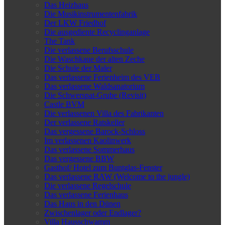
Das Heizhaus
Die Musikinstrumentenfabrik
Der LKW Friedhof
Die ausgediente Recyclinganlage
The Tank
Die verlassene Berufsschule
Die Waschkaue der alten Zeche
Die Schule der Maler
Das verlassene Ferienheim des VEB
Das verlassene Waldsanatorium
Die Schwerspat-Grube (Revisit)
Castle BVM
Die verlassenen Villa des Fabrikanten
Der verlassene Ratskeller
Das vergessene Barock-Schloss
Im verlassenen Kaolinwerk
Das verlassene Sommerhaus
Das vergessene BBW
Gasthof/ Hotel zum Buntglas-Fenster
Das verlassene RAW (Welcome to the jungle)
Die verlassene Regelschule
Das verlassene Ferienhaus
Das Haus in den Dünen
Zwischenlager oder Endlager?
Villa Hausschwamm