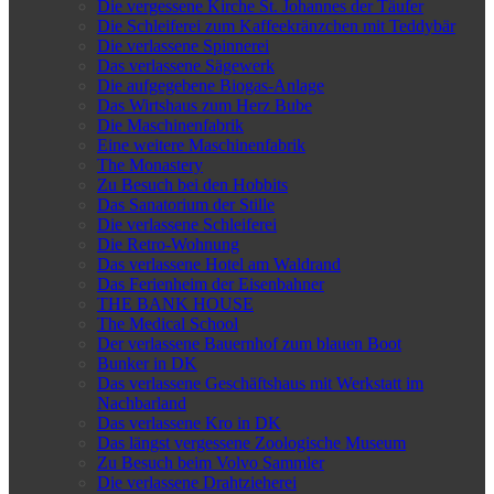
Die vergessene Kirche St. Johannes der Täufer
Die Schleiferei zum Kaffeekränzchen mit Teddybär
Die verlassene Spinnerei
Das verlassene Sägewerk
Die aufgegebene Biogas-Anlage
Das Wirtshaus zum Herz Bube
Die Maschinenfabrik
Eine weitere Maschinenfabrik
The Monastery
Zu Besuch bei den Hobbits
Das Sanatorium der Stille
Die verlassene Schleiferei
Die Retro-Wohnung
Das verlassene Hotel am Waldrand
Das Ferienheim der Eisenbahner
THE BANK HOUSE
The Medical School
Der verlassene Bauernhof zum blauen Boot
Bunker in DK
Das verlassene Geschäftshaus mit Werkstatt im
Nachbarland
Das verlassene Kro in DK
Das längst vergessene Zoologische Museum
Zu Besuch beim Volvo Sammler
Die verlassene Drahtzieherei