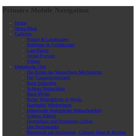
Primäre Mobile Navigation
Home
News-Blog
Galleries
Nature & Landscapes
Buildings & Architecture
Lost Places
Aerial Footage
Videos
Historische Orte
Die Ruine der Wasserburg Mechelgrün
Der Gasparinentempel
Burg Schönfels
Schloss Netzschkau
Burg Mylau
Ruine Widenkirche in Weida
Burgruine Wiedersberg
Historische Holzbrücke Wünschendorf
Schloss Jößnitz
Herrenhaus und Burgruine Liebau
Der Herzogstuhl
Rieseneck mit Jagdanlage, Grünem Haus & Remise