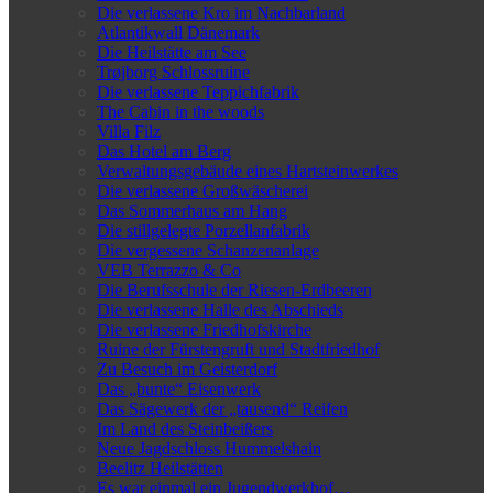
Die verlassene Kro im Nachbarland
Atlantikwall Dänemark
Die Heilstätte am See
Trøjborg Schlossruine
Die verlassene Teppichfabrik
The Cabin in the woods
Villa Filz
Das Hotel am Berg
Verwaltungsgebäude eines Hartsteinwerkes
Die verlassene Großwäscherei
Das Sommerhaus am Hang
Die stillgelegte Porzellanfabrik
Die vergessene Schanzenanlage
VEB Terrazzo & Co
Die Berufsschule der Riesen-Erdbeeren
Die verlassene Halle des Abschieds
Die verlassene Friedhofskirche
Ruine der Fürstengruft und Stadtfriedhof
Zu Besuch im Geisterdorf
Das „bunte“ Eisenwerk
Das Sägewerk der „tausend“ Reifen
Im Land des Steinbeißers
Neue Jagdschloss Hummelshain
Beelitz Heilstätten
Es war einmal ein Jugendwerkhof…