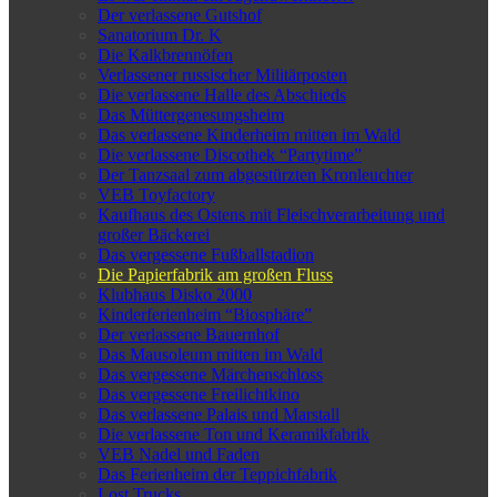
Der verlassene Gutshof
Sanatorium Dr. K
Die Kalkbrennöfen
Verlassener russischer Militärposten
Die verlassene Halle des Abschieds
Das Müttergenesungsheim
Das verlassene Kinderheim mitten im Wald
Die verlassene Discothek “Partytime”
Der Tanzsaal zum abgestürzten Kronleuchter
VEB Toyfactory
Kaufhaus des Ostens mit Fleischverarbeitung und
großer Bäckerei
Das vergessene Fußballstadion
Die Papierfabrik am großen Fluss
Klubhaus Disko 2000
Kinderferienheim “Biosphäre”
Der verlassene Bauernhof
Das Mausoleum mitten im Wald
Das vergessene Märchenschloss
Das vergessene Freilichtkino
Das verlassene Palais und Marstall
Die verlassene Ton und Keramikfabrik
VEB Nadel und Faden
Das Ferienheim der Teppichfabrik
Lost Trucks