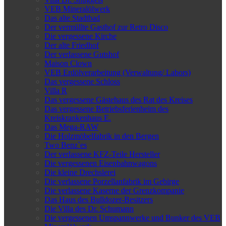
VEB Mineralölwerk
Das alte Stadtbad
Der vermüllte Gasthof zur Retro Disco
Die vergessene Kirche
Der alte Friedhof
Der verlassene Gutshof
Maison Clown
VEB Erdölverarbeitung (Verwaltung/ Labors)
Das vergessene Schloss
Villa R
Das vergessene Gästehaus des Rat des Kreises
Das vergessene Betriebsferienheim des
Kreiskrankenhaus E.
Das Mega-RAW
Die Holzmöbelfabrik in den Bergen
Two Benz`es
Der verlassene KFZ-Teile Hersteller
Die vergessenen Eisenbahnwagons
Die kleine Drechslerei
Die verlassene Porzellanfabrik im Gebirge
Die verlassene Kaserne der Grenzkompanie
Das Haus des Bulldozer-Besitzers
Die Villa des Dr. Schumann
Die vergessenen Umspannwerke und Bunker des VEB