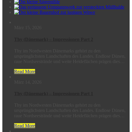
März 15, 2026
Thy (Dänemark) – Impressionen Part 2
Thy im Nordwesten Dänemarks gehört zu den
ursprünglichsten Landschaften des Landes. Endlose Dünen,
raue Nordseestrände und weite Heideflächen prägen dies…
Read More
März 14, 2026
Thy (Dänemark) – Impressionen Part 1
Thy im Nordwesten Dänemarks gehört zu den
ursprünglichsten Landschaften des Landes. Endlose Dünen,
raue Nordseestrände und weite Heideflächen prägen dies…
Read More