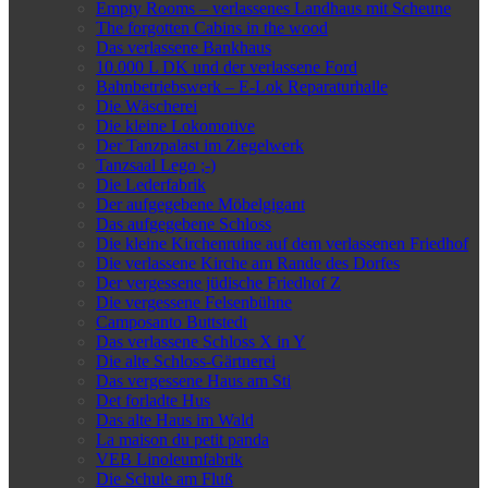
Empty Rooms – verlassenes Landhaus mit Scheune
The forgotten Cabins in the wood
Das verlassene Bankhaus
10.000 L DK und der verlassene Ford
Bahnbetriebswerk – E-Lok Reparaturhalle
Die Wäscherei
Die kleine Lokomotive
Der Tanzpalast im Ziegelwerk
Tanzsaal Lego ;-)
Die Lederfabrik
Der aufgegebene Möbelgigant
Das aufgegebene Schloss
Die kleine Kirchenruine auf dem verlassenen Friedhof
Die verlassene Kirche am Rande des Dorfes
Der vergessene jüdische Friedhof Z
Die vergessene Felsenbühne
Camposanto Buttstedt
Das verlassene Schloss X in Y
Die alte Schloss-Gärtnerei
Das vergessene Haus am Sti
Det forladte Hus
Das alte Haus im Wald
La maison du petit panda
VEB Linoleumfabrik
Die Schule am Fluß