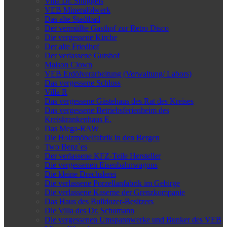
Villa Dr. Snuggels
VEB Mineralölwerk
Das alte Stadtbad
Der vermüllte Gasthof zur Retro Disco
Die vergessene Kirche
Der alte Friedhof
Der verlassene Gutshof
Maison Clown
VEB Erdölverarbeitung (Verwaltung/ Labors)
Das vergessene Schloss
Villa R
Das vergessene Gästehaus des Rat des Kreises
Das vergessene Betriebsferienheim des
Kreiskrankenhaus E.
Das Mega-RAW
Die Holzmöbelfabrik in den Bergen
Two Benz`es
Der verlassene KFZ-Teile Hersteller
Die vergessenen Eisenbahnwagons
Die kleine Drechslerei
Die verlassene Porzellanfabrik im Gebirge
Die verlassene Kaserne der Grenzkompanie
Das Haus des Bulldozer-Besitzers
Die Villa des Dr. Schumann
Die vergessenen Umspannwerke und Bunker des VEB