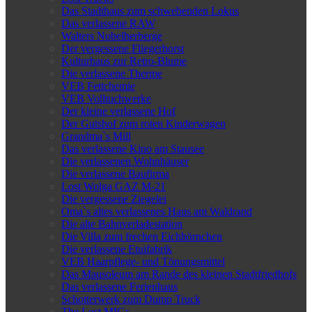
Das Stadthaus zum schwebenden Lokus
Das verlassene RAW
Walters Nobelherberge
Der vergessene Fliegerhorst
Kulturhaus zur Retro-Blume
Die verlassene Therme
VEB Fettchemie
VEB Volltuchwerke
Der kleine verlassene Hof
Der Gutshof zum roten Kinderwagen
Grandma`s Mill
Das verlassene Kino am Stausee
Die verlassenen Wohnhäuser
Die verlassene Baufirma
Lost Wolga GAZ M-21
Die vergessene Ziegelei
Oma`s altes verlassenes Haus am Waldrand
Die alte Bahnverladestation
Die Villa zum frechen Eichhörnchen
Die verlassene Etuifabrik
VEB Haarpflege- und Tönungsmittel
Das Mausoleum am Rande des kleinen Stadtfriedhofs
Das verlassene Ferienhaus
Schotterwerk zum Dump Truck
The Lost MIGs