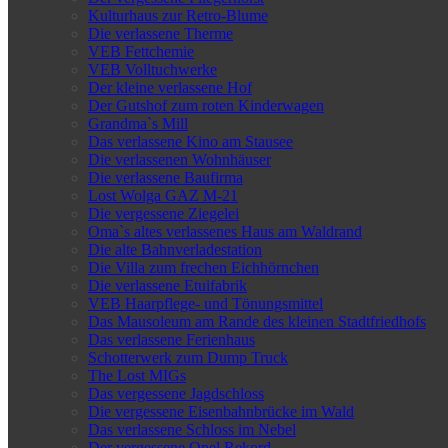
Kulturhaus zur Retro-Blume
Die verlassene Therme
VEB Fettchemie
VEB Volltuchwerke
Der kleine verlassene Hof
Der Gutshof zum roten Kinderwagen
Grandma`s Mill
Das verlassene Kino am Stausee
Die verlassenen Wohnhäuser
Die verlassene Baufirma
Lost Wolga GAZ M-21
Die vergessene Ziegelei
Oma`s altes verlassenes Haus am Waldrand
Die alte Bahnverladestation
Die Villa zum frechen Eichhörnchen
Die verlassene Etuifabrik
VEB Haarpflege- und Tönungsmittel
Das Mausoleum am Rande des kleinen Stadtfriedhofs
Das verlassene Ferienhaus
Schotterwerk zum Dump Truck
The Lost MIGs
Das vergessene Jagdschloss
Die vergessene Eisenbahnbrücke im Wald
Das verlassene Schloss im Nebel
Der vergessene Opel Rekord