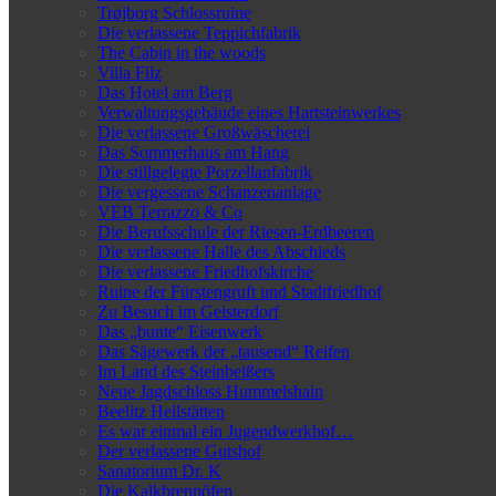
Trøjborg Schlossruine
Die verlassene Teppichfabrik
The Cabin in the woods
Villa Filz
Das Hotel am Berg
Verwaltungsgebäude eines Hartsteinwerkes
Die verlassene Großwäscherei
Das Sommerhaus am Hang
Die stillgelegte Porzellanfabrik
Die vergessene Schanzenanlage
VEB Terrazzo & Co
Die Berufsschule der Riesen-Erdbeeren
Die verlassene Halle des Abschieds
Die verlassene Friedhofskirche
Ruine der Fürstengruft und Stadtfriedhof
Zu Besuch im Geisterdorf
Das „bunte“ Eisenwerk
Das Sägewerk der „tausend“ Reifen
Im Land des Steinbeißers
Neue Jagdschloss Hummelshain
Beelitz Heilstätten
Es war einmal ein Jugendwerkhof…
Der verlassene Gutshof
Sanatorium Dr. K
Die Kalkbrennöfen