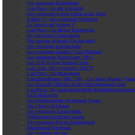
Das verlassene Kinderheim
Lost Place: Die alte Kurklinik
Die vergessene Kirche mitten in der Stadt
Schloss T – die schlafende Schönheit
Zu Besuch auf Schloss V
Lost Place: Das Horror Kinderheim
Die vergessene Zinnwäsche
The carriage of death (The last ride)
Die verlassene Industriehalle
Der verlassene Gasthof “Zum Böhmen”
Das vergessene Pionierlager (ZPL)
Der DDR K-Zug/ Medical Train
Lost Train: Die vergessene 528137
Lost Place: Das Mausoleum
Schaufelradbagger SRs 1500 – Das blaue Wunder (Aba
Das Haus der Offiziere in der einst verbotenen Stadt
Lost Place: Die landwirtschaftliche Produktionsgenosse
VEB Holzwurm
Die Porzellanfabrik der tausend Tassen
The Church of Ghosts
Die vergessene Zuckerfabrik
Willkommen im Hotel Atlantis
Die verlassene Kro im Nachbarland
Atlantikwall Dänemark
Die Heilstätte am See