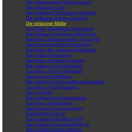
Die Schleusenruine Wüsteneutzsch
Das vergessene Grab
Die verlassene Tuberkulose-Heilstätte
Die verlassene Strickwarenfabrik
Die verlassene Mühle
Lost Place: Kinderheim Sonnenland
Das verlassene Schwerspat Bergwerk
Lost Place: Führungsbunker Typ LP-09
Das vergessene FDGB Ferienheim
Lost Place: Die verlassene Heilanstalt
Das verlassene Rittergut
Lost Place: Oschütztal-Viadukt
Die verlassene Porzellanfabrik
Lost Place: VEB “Unbekannt”
Das verlassene Ballhaus
Die stillgelegte Wasseraufbereitungsanlage
Lost Place: VEB Hartpappe
The Lost Ship
Das verlassene Nachtsanatorium
Lost Place: Sanatorium P.
Das Haus des Doggenzüchters
Bahnbetriebswerk W
Das verlassene Klubhaus X50
Die verlassene Porzellanfabrik J.K.
DAS FÜRSTLICHE HOTEL