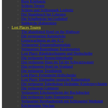
Burg Kriebstein
Schloss Treuen
Schloss und Schlosspark Leubnitz
Der Staatsbruch bei Lehesten
Die Schafbrücke bei Geilsdorf
Stabkirche Hahnenklee
Lost Places Touren
The abandoned Hotel on the Highway
Die vergessenen Rangierloks
Grenzwachturm an der A72
Verlassener Truppenübungsplatz
Verlassenes Bauernhaus/ Kindergarten
Lost Place: Ringlokschuppen und Drehscheibe
Die verlassene Rennschlittenbahn
Das verlassene Haus im Tal der Schwarzwasser
Das verlassene Hotel im Vogtland
Die verlassene Textilfabrik
Lost Place: Ferienheim Höllschenke
Lost Place: Ehemalige russische Radarstation
Die verlassene Tuberkulose Heilstätte/ Kinderpsychiatrie
Die verlassene Gärtnerei
Verlassenes Erholungsheim der Buchdrucker
Der verlassene Auto-Transportzug
Verlassener Bergbaubetrieb mit Schlosserei/ Werkstatt
Kirchenruine Wachau