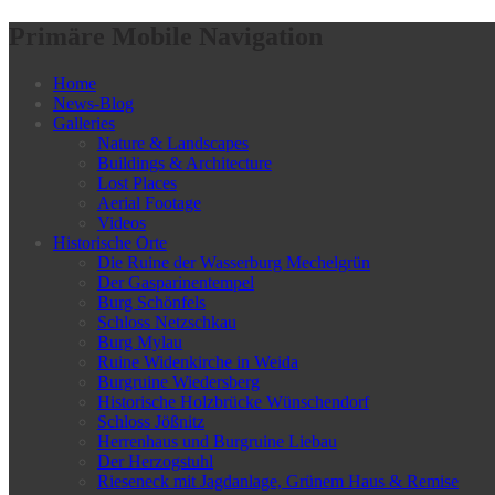
Primäre Mobile Navigation
Home
News-Blog
Galleries
Nature & Landscapes
Buildings & Architecture
Lost Places
Aerial Footage
Videos
Historische Orte
Die Ruine der Wasserburg Mechelgrün
Der Gasparinentempel
Burg Schönfels
Schloss Netzschkau
Burg Mylau
Ruine Widenkirche in Weida
Burgruine Wiedersberg
Historische Holzbrücke Wünschendorf
Schloss Jößnitz
Herrenhaus und Burgruine Liebau
Der Herzogstuhl
Rieseneck mit Jagdanlage, Grünem Haus & Remise