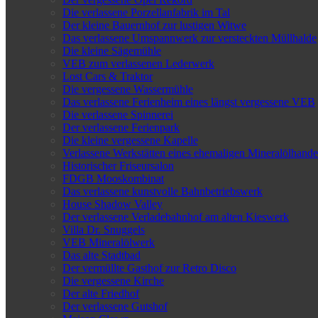
Die verlassene Porzellanfabrik im Tal
Der kleine Bauernhof zur lustigen Witwe
Das verlassene Umspannwerk zur versteckten Müllhalde
Die kleine Sägemühle
VEB zum verlassenen Lederwerk
Lost Cars & Traktor
Die vergessene Wassermühle
Das verlassene Ferienheim eines längst vergessene VEB
Die verlassene Spinnerei
Der verlassene Ferienpark
Die kleine vergessene Kapelle
Verlassene Werkstätten eines ehemaligen Mineralölhande
Historischer Friseursalon
FDGB Mooskombinat
Das verlassene kunstvolle Bahnbetriebswerk
House Shadow Valley
Der verlassene Verladebahnhof am alten Kieswerk
Villa Dr. Snuggels
VEB Mineralölwerk
Das alte Stadtbad
Der vermüllte Gasthof zur Retro Disco
Die vergessene Kirche
Der alte Friedhof
Der verlassene Gutshof