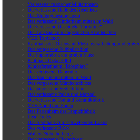
Verlassener russischer Militärposten
Die verlassene Halle des Abschieds
Das Müttergenesungsheim
Das verlassene Kinderheim mitten im Wald
Die verlassene Discothek “Partytime”
Der Tanzsaal zum abgestürzten Kronleuchter
VEB Toyfactory
Kaufhaus des Ostens mit Fleischverarbeitung und großer
Das vergessene Fußballstadion
Die Papierfabrik am großen Fluss
Klubhaus Disko 2000
Kinderferienheim “Biosphäre”
Der verlassene Bauernhof
Das Mausoleum mitten im Wald
Das vergessene Märchenschloss
Das vergessene Freilichtkino
Das verlassene Palais und Marstall
Die verlassene Ton und Keramikfabrik
VEB Nadel und Faden
Das Ferienheim der Teppichfabrik
Lost Trucks
Das Stadthaus zum schwebenden Lokus
Das verlassene RAW
Walters Nobelherberge
Der vergessene Fliegerhorst