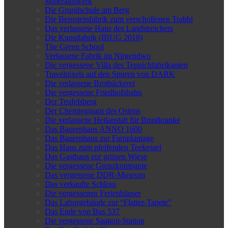
Mineralölwerk
Die Grundschule am Berg
Die Bernsteinfabrik zum verschollenen Trabbi
Das verlassene Haus des Landstreichers
Die Kunstfabrik (IBUG 2018)
The Green School
Verlassene Fabrik im Nirgendwo
Die vergessene Villa des Teppichfabrikanten
Travelpixels auf den Spuren von DARK
Die verlassene Brotbäckerei
Die vergessene Friedhofsbahn
Der Teufelsberg
Der Chemiegigant des Ostens
Die verlassene Heilanstalt für Brustkranke
Das Bauernhaus ANNO 1600
Das Bauernhaus zur Farnplantage
Das Haus zum pfeifenden Teekessel
Das Gasthaus zur grünen Wiese
Die vergessene Grenzkompanie
Das vergessene DDR-Museum
Das verkaufte Schloss
Die vergessenen Ferienhäuser
Das Laborgebäude zur “Flatter-Tapete”
Das Ende von Bus 537
Die vergessene Saatgut-Station