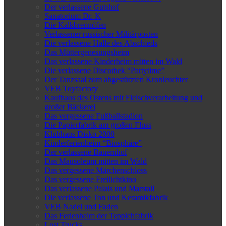
Der verlassene Gutshof
Sanatorium Dr. K
Die Kalkbrennöfen
Verlassener russischer Militärposten
Die verlassene Halle des Abschieds
Das Müttergenesungsheim
Das verlassene Kinderheim mitten im Wald
Die verlassene Discothek “Partytime”
Der Tanzsaal zum abgestürzten Kronleuchter
VEB Toyfactory
Kaufhaus des Ostens mit Fleischverarbeitung und
großer Bäckerei
Das vergessene Fußballstadion
Die Papierfabrik am großen Fluss
Klubhaus Disko 2000
Kinderferienheim “Biosphäre”
Der verlassene Bauernhof
Das Mausoleum mitten im Wald
Das vergessene Märchenschloss
Das vergessene Freilichtkino
Das verlassene Palais und Marstall
Die verlassene Ton und Keramikfabrik
VEB Nadel und Faden
Das Ferienheim der Teppichfabrik
Lost Trucks