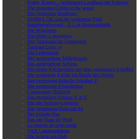
Empty Rooms – verlassenes Landhaus mit Scheune
The forgotten Cabins in the wood
Das verlassene Bankhaus
10.000 L DK und der verlassene Ford
Bahnbetriebswerk – E-Lok Reparaturhalle
Die Wäscherei
Die kleine Lokomotive
Der Tanzpalast im Ziegelwerk
Tanzsaal Lego ;-)
Die Lederfabrik
Der aufgegebene Möbelgigant
Das aufgegebene Schloss
Die kleine Kirchenruine auf dem verlassenen Friedhof
Die verlassene Kirche am Rande des Dorfes
Der vergessene jüdische Friedhof Z
Die vergessene Felsenbühne
Camposanto Buttstedt
Das verlassene Schloss X in Y
Die alte Schloss-Gärtnerei
Das vergessene Haus am Sti
Det forladte Hus
Das alte Haus im Wald
La maison du petit panda
VEB Linoleumfabrik
Die Schule am Fluß