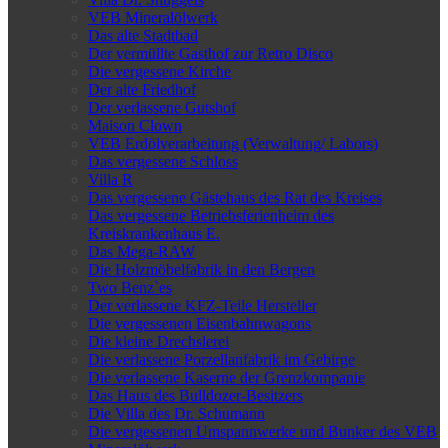
VEB Mineralölwerk
Das alte Stadtbad
Der vermüllte Gasthof zur Retro Disco
Die vergessene Kirche
Der alte Friedhof
Der verlassene Gutshof
Maison Clown
VEB Erdölverarbeitung (Verwaltung/ Labors)
Das vergessene Schloss
Villa R
Das vergessene Gästehaus des Rat des Kreises
Das vergessene Betriebsferienheim des
Kreiskrankenhaus E.
Das Mega-RAW
Die Holzmöbelfabrik in den Bergen
Two Benz`es
Der verlassene KFZ-Teile Hersteller
Die vergessenen Eisenbahnwagons
Die kleine Drechslerei
Die verlassene Porzellanfabrik im Gebirge
Die verlassene Kaserne der Grenzkompanie
Das Haus des Bulldozer-Besitzers
Die Villa des Dr. Schumann
Die vergessenen Umspannwerke und Bunker des VEB