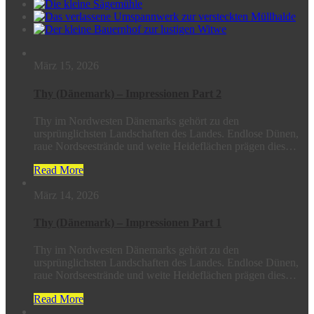
März 15, 2026
Thy (Dänemark) – Impressionen Part 2
Thy im Nordwesten Dänemarks gehört zu den
ursprünglichsten Landschaften des Landes. Endlose Dünen,
raue Nordseestrände und weite Heideflächen prägen dies…
Read More
März 14, 2026
Thy (Dänemark) – Impressionen Part 1
Thy im Nordwesten Dänemarks gehört zu den
ursprünglichsten Landschaften des Landes. Endlose Dünen,
raue Nordseestrände und weite Heideflächen prägen dies…
Read More