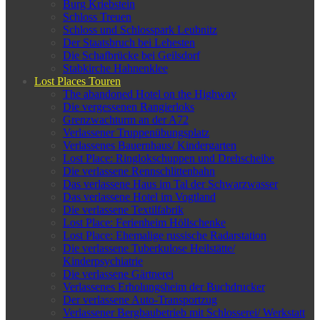
Burg Kriebstein
Schloss Treuen
Schloss und Schlosspark Leubnitz
Der Staatsbruch bei Lehesten
Die Schafbrücke bei Geilsdorf
Stabkirche Hahnenklee
Lost Places Touren
The abandoned Hotel on the Highway
Die vergessenen Rangierloks
Grenzwachturm an der A72
Verlassener Truppenübungsplatz
Verlassenes Bauernhaus/ Kindergarten
Lost Place: Ringlokschuppen und Drehscheibe
Die verlassene Rennschlittenbahn
Das verlassene Haus im Tal der Schwarzwasser
Das verlassene Hotel im Vogtland
Die verlassene Textilfabrik
Lost Place: Ferienheim Höllschenke
Lost Place: Ehemalige russische Radarstation
Die verlassene Tuberkulose Heilstätte/
Kinderpsychiatrie
Die verlassene Gärtnerei
Verlassenes Erholungsheim der Buchdrucker
Der verlassene Auto-Transportzug
Verlassener Bergbaubetrieb mit Schlosserei/ Werkstatt