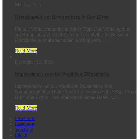
Mai 24, 2025
Kreuzkapelle am Brunnenberg in Bad Elster
Für alle Wanderfreunde ein echter Tipp: Das Wandergebiet
am Brunnenberg in Bad Elster mit der idyllisch gelegenen
Kreuzkapelle ist absolut einen Ausflug wert! …
Read More
Dezember 12, 2024
Impressionen von der Westküste Dänemarks
Impressionen von der Westküste Dänemarks: Von
Nymindegab über Hvide Sande bis Vedersø Klit, Felsted Kog
Havn und Skjern – wir entdeckten kleine Häfen, wi…
Read More
Facebook
Instagram
YouTube
Flickr