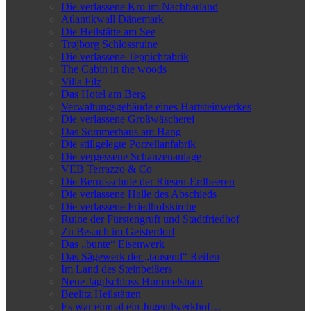
Die verlassene Kro im Nachbarland
Atlantikwall Dänemark
Die Heilstätte am See
Trøjborg Schlossruine
Die verlassene Teppichfabrik
The Cabin in the woods
Villa Filz
Das Hotel am Berg
Verwaltungsgebäude eines Hartsteinwerkes
Die verlassene Großwäscherei
Das Sommerhaus am Hang
Die stillgelegte Porzellanfabrik
Die vergessene Schanzenanlage
VEB Terrazzo & Co
Die Berufsschule der Riesen-Erdbeeren
Die verlassene Halle des Abschieds
Die verlassene Friedhofskirche
Ruine der Fürstengruft und Stadtfriedhof
Zu Besuch im Geisterdorf
Das „bunte“ Eisenwerk
Das Sägewerk der „tausend“ Reifen
Im Land des Steinbeißers
Neue Jagdschloss Hummelshain
Beelitz Heilstätten
Es war einmal ein Jugendwerkhof…