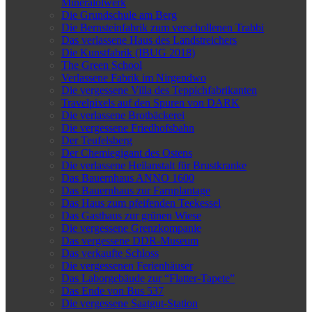
Mineralölwerk
Die Grundschule am Berg
Die Bernsteinfabrik zum verschollenen Trabbi
Das verlassene Haus des Landstreichers
Die Kunstfabrik (IBUG 2018)
The Green School
Verlassene Fabrik im Nirgendwo
Die vergessene Villa des Teppichfabrikanten
Travelpixels auf den Spuren von DARK
Die verlassene Brotbäckerei
Die vergessene Friedhofsbahn
Der Teufelsberg
Der Chemiegigant des Ostens
Die verlassene Heilanstalt für Brustkranke
Das Bauernhaus ANNO 1600
Das Bauernhaus zur Farnplantage
Das Haus zum pfeifenden Teekessel
Das Gasthaus zur grünen Wiese
Die vergessene Grenzkompanie
Das vergessene DDR-Museum
Das verkaufte Schloss
Die vergessenen Ferienhäuser
Das Laborgebäude zur “Flatter-Tapete”
Das Ende von Bus 537
Die vergessene Saatgut-Station