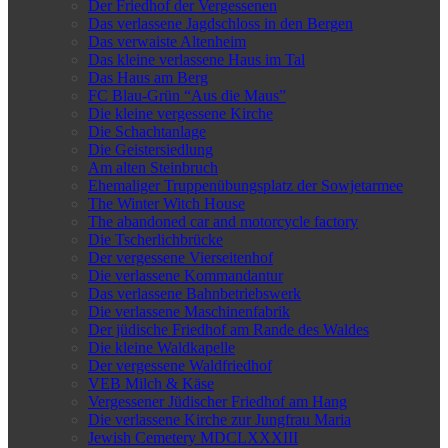
Der Friedhof der Vergessenen
Das verlassene Jagdschloss in den Bergen
Das verwaiste Altenheim
Das kleine verlassene Haus im Tal
Das Haus am Berg
FC Blau-Grün “Aus die Maus”
Die kleine vergessene Kirche
Die Schachtanlage
Die Geistersiedlung
Am alten Steinbruch
Ehemaliger Truppenübungsplatz der Sowjetarmee
The Winter Witch House
The abandoned car and motorcycle factory
Die Tscherlichbrücke
Der vergessene Vierseitenhof
Die verlassene Kommandantur
Das verlassene Bahnbetriebswerk
Die verlassene Maschinenfabrik
Der jüdische Friedhof am Rande des Waldes
Die kleine Waldkapelle
Der vergessene Waldfriedhof
VEB Milch & Käse
Vergessener Jüdischer Friedhof am Hang
Die verlassene Kirche zur Jungfrau Maria
Jewish Cemetery MDCLXXXIII