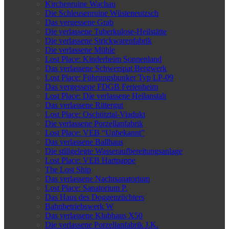
Kirchenruine Wachau
Die Schleusenruine Wüsteneutzsch
Das vergessene Grab
Die verlassene Tuberkulose-Heilstätte
Die verlassene Strickwarenfabrik
Die verlassene Mühle
Lost Place: Kinderheim Sonnenland
Das verlassene Schwerspat Bergwerk
Lost Place: Führungsbunker Typ LP-09
Das vergessene FDGB Ferienheim
Lost Place: Die verlassene Heilanstalt
Das verlassene Rittergut
Lost Place: Oschütztal-Viadukt
Die verlassene Porzellanfabrik
Lost Place: VEB “Unbekannt”
Das verlassene Ballhaus
Die stillgelegte Wasseraufbereitungsanlage
Lost Place: VEB Hartpappe
The Lost Ship
Das verlassene Nachtsanatorium
Lost Place: Sanatorium P.
Das Haus des Doggenzüchters
Bahnbetriebswerk W
Das verlassene Klubhaus X50
Die verlassene Porzellanfabrik J.K.