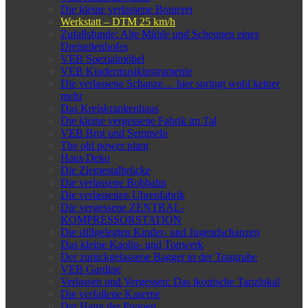
Die kleine verlassene Brauerei
Werkstatt – DTM 25 km/h
Zufallsfunde: Alte Mühle und Scheunen eines
Dreiseitenhofes
VEB Spezialmöbel
VEB Kindermusikinstrumente
Die verlassene Schanze… hier springt wohl keiner
mehr
Das Kreiskrankenhaus
Die kleine vergessene Fabrik im Tal
VEB Brot und Semmeln
The old power plant
Haus Deko
Die Ziemestalbrücke
Die verlassene Bobbahn
Die verlassenen Uhrenfabrik
Die vergessene ZENTRAL-
KOMPRESSORSTATION
Die stillgelegten Kinder- und Jugendschanzen
Das kleine Kaolin- und Tonwerk
Der zurückgelassene Bagger in der Tongrube
VEB Gardine
Verlassen und Vergessen: Das ikonische Tanzlokal
Die verfallene Kaserne
Der Hang der Puppen