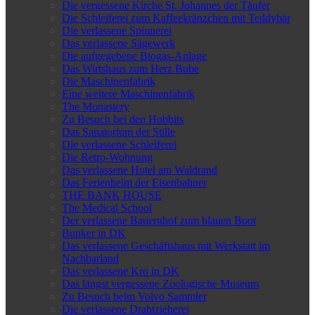
Die vergessene Kirche St. Johannes der Täufer
Die Schleiferei zum Kaffeekränzchen mit Teddybär
Die verlassene Spinnerei
Das verlassene Sägewerk
Die aufgegebene Biogas-Anlage
Das Wirtshaus zum Herz Bube
Die Maschinenfabrik
Eine weitere Maschinenfabrik
The Monastery
Zu Besuch bei den Hobbits
Das Sanatorium der Stille
Die verlassene Schleiferei
Die Retro-Wohnung
Das verlassene Hotel am Waldrand
Das Ferienheim der Eisenbahner
THE BANK HOUSE
The Medical School
Der verlassene Bauernhof zum blauen Boot
Bunker in DK
Das verlassene Geschäftshaus mit Werkstatt im
Nachbarland
Das verlassene Kro in DK
Das längst vergessene Zoologische Museum
Zu Besuch beim Volvo Sammler
Die verlassene Drahtzieherei