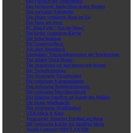
Der Friedhof der Vergessenen
Das verlassene Jagdschloss in den Bergen
Das verwaiste Altenheim
Das kleine verlassene Haus im Tal
Das Haus am Berg
FC Blau-Grün “Aus die Maus”
Die kleine vergessene Kirche
Die Schachtanlage
Die Geistersiedlung
Am alten Steinbruch
Ehemaliger Truppenübungsplatz der Sowjetarmee
The Winter Witch House
The abandoned car and motorcycle factory
Die Tscherlichbrücke
Der vergessene Vierseitenhof
Die verlassene Kommandantur
Das verlassene Bahnbetriebswerk
Die verlassene Maschinenfabrik
Der jüdische Friedhof am Rande des Waldes
Die kleine Waldkapelle
Der vergessene Waldfriedhof
VEB Milch & Käse
Vergessener Jüdischer Friedhof am Hang
Die verlassene Kirche zur Jungfrau Maria
Jewish Cemetery MDCLXXXIII