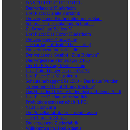
DAS FÜRSTLICHE HOTEL
Das verlassene Kinderheim
Lost Place: Die alte Kurklinik
Die vergessene Kirche mitten in der Stadt
Schloss T – die schlafende Schönheit
Zu Besuch auf Schloss V
Lost Place: Das Horror Kinderheim
Die vergessene Zinnwäsche
The carriage of death (The last ride)
Die verlassene Industriehalle
Der verlassene Gasthof “Zum Böhmen”
Das vergessene Pionierlager (ZPL)
Der DDR K-Zug/ Medical Train
Lost Train: Die vergessene 528137
Lost Place: Das Mausoleum
Schaufelradbagger SRs 1500 – Das blaue Wunder
(Abandonded Giant Mining Machine)
Das Haus der Offiziere in der einst verbotenen Stadt
Lost Place: Die landwirtschaftliche
Produktionsgenossenschaft (LPG)
VEB Holzwurm
Die Porzellanfabrik der tausend Tassen
The Church of Ghosts
Die vergessene Zuckerfabrik
Willkommen im Hotel Atlantis