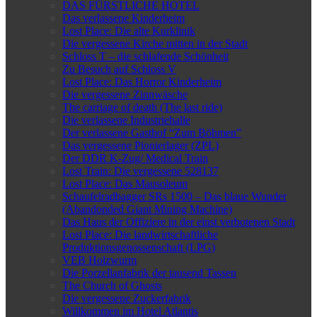
DAS FÜRSTLICHE HOTEL
Das verlassene Kinderheim
Lost Place: Die alte Kurklinik
Die vergessene Kirche mitten in der Stadt
Schloss T – die schlafende Schönheit
Zu Besuch auf Schloss V
Lost Place: Das Horror Kinderheim
Die vergessene Zinnwäsche
The carriage of death (The last ride)
Die verlassene Industriehalle
Der verlassene Gasthof “Zum Böhmen”
Das vergessene Pionierlager (ZPL)
Der DDR K-Zug/ Medical Train
Lost Train: Die vergessene 528137
Lost Place: Das Mausoleum
Schaufelradbagger SRs 1500 – Das blaue Wunder
(Abandonded Giant Mining Machine)
Das Haus der Offiziere in der einst verbotenen Stadt
Lost Place: Die landwirtschaftliche
Produktionsgenossenschaft (LPG)
VEB Holzwurm
Die Porzellanfabrik der tausend Tassen
The Church of Ghosts
Die vergessene Zuckerfabrik
Willkommen im Hotel Atlantis