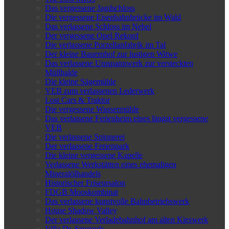
Das vergessene Jagdschloss
Die vergessene Eisenbahnbrücke im Wald
Das verlassene Schloss im Nebel
Der vergessene Opel Rekord
Die verlassene Porzellanfabrik im Tal
Der kleine Bauernhof zur lustigen Witwe
Das verlassene Umspannwerk zur versteckten
Müllhalde
Die kleine Sägemühle
VEB zum verlassenen Lederwerk
Lost Cars & Traktor
Die vergessene Wassermühle
Das verlassene Ferienheim eines längst vergessene
VEB
Die verlassene Spinnerei
Der verlassene Ferienpark
Die kleine vergessene Kapelle
Verlassene Werkstätten eines ehemaligen
Mineralölhandels
Historischer Friseursalon
FDGB Mooskombinat
Das verlassene kunstvolle Bahnbetriebswerk
House Shadow Valley
Der verlassene Verladebahnhof am alten Kieswerk
Villa Dr. Snuggels