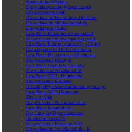
Kirchenruine Wachau
Die Schleusenruine Wüsteneutzsch
Das vergessene Grab
Die verlassene Tuberkulose-Heilstätte
Die verlassene Strickwarenfabrik
Die verlassene Mühle
Lost Place: Kinderheim Sonnenland
Das verlassene Schwerspat Bergwerk
Lost Place: Führungsbunker Typ LP-09
Das vergessene FDGB Ferienheim
Lost Place: Die verlassene Heilanstalt
Das verlassene Rittergut
Lost Place: Oschütztal-Viadukt
Die verlassene Porzellanfabrik
Lost Place: VEB “Unbekannt”
Das verlassene Ballhaus
Die stillgelegte Wasseraufbereitungsanlage
Lost Place: VEB Hartpappe
The Lost Ship
Das verlassene Nachtsanatorium
Lost Place: Sanatorium P.
Das Haus des Doggenzüchters
Bahnbetriebswerk W
Das verlassene Klubhaus X50
Die verlassene Porzellanfabrik J.K.