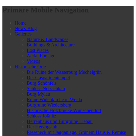
Primäre Mobile Navigation
Home
News-Blog
Galleries
Nature & Landscapes
Buildings & Architecture
Lost Places
Aerial Footage
Videos
Historische Orte
Die Ruine der Wasserburg Mechelgrün
Der Gasparinentempel
Burg Schönfels
Schloss Netzschkau
Burg Mylau
Ruine Widenkirche in Weida
Burgruine Wiedersberg
Historische Holzbrücke Wünschendorf
Schloss Jößnitz
Herrenhaus und Burgruine Liebau
Der Herzogstuhl
Rieseneck mit Jagdanlage, Grünem Haus & Remise