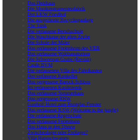
Das Heizhaus
Die Musikinstrumentenfabrik
Der LKW Friedhof
Die ausgediente Recyclinganlage
The Tank
Die verlassene Berufsschule
Die Waschkaue der alten Zeche
Die Schule der Maler
Das verlassene Ferienheim des VEB
Das verlassene Waldsanatorium
Die Schwerspat-Grube (Revisit)
Castle BVM
Die verlassenen Villa des Fabrikanten
Der verlassene Ratskeller
Das vergessene Barock-Schloss
Im verlassenen Kaolinwerk
Das verlassene Sommerhaus
Das vergessene BBW
Gasthof/ Hotel zum Buntglas-Fenster
Das verlassene RAW (Welcome to the jungle)
Die verlassene Regelschule
Das verlassene Ferienhaus
Das Haus in den Dünen
Zwischenlager oder Endlager?
Villa Hausschwamm