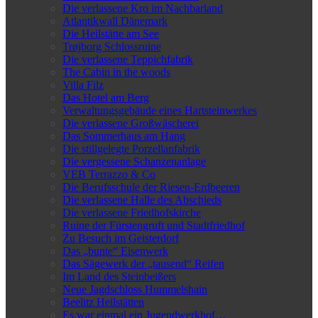
Die verlassene Kro im Nachbarland
Atlantikwall Dänemark
Die Heilstätte am See
Trøjborg Schlossruine
Die verlassene Teppichfabrik
The Cabin in the woods
Villa Filz
Das Hotel am Berg
Verwaltungsgebäude eines Hartsteinwerkes
Die verlassene Großwäscherei
Das Sommerhaus am Hang
Die stillgelegte Porzellanfabrik
Die vergessene Schanzenanlage
VEB Terrazzo & Co
Die Berufsschule der Riesen-Erdbeeren
Die verlassene Halle des Abschieds
Die verlassene Friedhofskirche
Ruine der Fürstengruft und Stadtfriedhof
Zu Besuch im Geisterdorf
Das „bunte“ Eisenwerk
Das Sägewerk der „tausend“ Reifen
Im Land des Steinbeißers
Neue Jagdschloss Hummelshain
Beelitz Heilstätten
Es war einmal ein Jugendwerkhof…