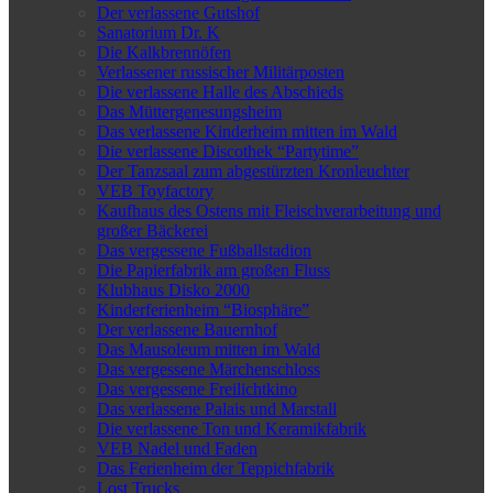
Der verlassene Gutshof
Sanatorium Dr. K
Die Kalkbrennöfen
Verlassener russischer Militärposten
Die verlassene Halle des Abschieds
Das Müttergenesungsheim
Das verlassene Kinderheim mitten im Wald
Die verlassene Discothek “Partytime”
Der Tanzsaal zum abgestürzten Kronleuchter
VEB Toyfactory
Kaufhaus des Ostens mit Fleischverarbeitung und
großer Bäckerei
Das vergessene Fußballstadion
Die Papierfabrik am großen Fluss
Klubhaus Disko 2000
Kinderferienheim “Biosphäre”
Der verlassene Bauernhof
Das Mausoleum mitten im Wald
Das vergessene Märchenschloss
Das vergessene Freilichtkino
Das verlassene Palais und Marstall
Die verlassene Ton und Keramikfabrik
VEB Nadel und Faden
Das Ferienheim der Teppichfabrik
Lost Trucks