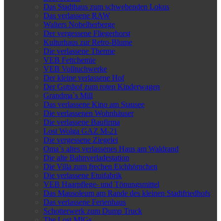
Das Stadthaus zum schwebenden Lokus
Das verlassene RAW
Walters Nobelherberge
Der vergessene Fliegerhorst
Kulturhaus zur Retro-Blume
Die verlassene Therme
VEB Fettchemie
VEB Volltuchwerke
Der kleine verlassene Hof
Der Gutshof zum roten Kinderwagen
Grandma`s Mill
Das verlassene Kino am Stausee
Die verlassenen Wohnhäuser
Die verlassene Baufirma
Lost Wolga GAZ M-21
Die vergessene Ziegelei
Oma`s altes verlassenes Haus am Waldrand
Die alte Bahnverladestation
Die Villa zum frechen Eichhörnchen
Die verlassene Etuifabrik
VEB Haarpflege- und Tönungsmittel
Das Mausoleum am Rande des kleinen Stadtfriedhofs
Das verlassene Ferienhaus
Schotterwerk zum Dump Truck
The Lost MIGs