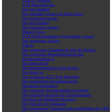
Villa Dr. Snuggels
VEB Mineralölwerk
Das alte Stadtbad
Der vermüllte Gasthof zur Retro Disco
Die vergessene Kirche
Der alte Friedhof
Der verlassene Gutshof
Maison Clown
VEB Erdölverarbeitung (Verwaltung/ Labors)
Das vergessene Schloss
Villa R
Das vergessene Gästehaus des Rat des Kreises
Das vergessene Betriebsferienheim des
Kreiskrankenhaus E.
Das Mega-RAW
Die Holzmöbelfabrik in den Bergen
Two Benz`es
Der verlassene KFZ-Teile Hersteller
Die vergessenen Eisenbahnwagons
Die kleine Drechslerei
Die verlassene Porzellanfabrik im Gebirge
Die verlassene Kaserne der Grenzkompanie
Das Haus des Bulldozer-Besitzers
Die Villa des Dr. Schumann
Die vergessenen Umspannwerke und Bunker des VEB