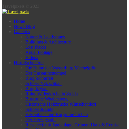
Travelpixels © 2023
Home
News-Blog
Galleries
Nature & Landscapes
Buildings & Architecture
Lost Places
Aerial Footage
Videos
Historische Orte
Die Ruine der Wasserburg Mechelgrün
Der Gasparinentempel
Burg Schönfels
Schloss Netzschkau
Burg Mylau
Ruine Widenkirche in Weida
Burgruine Wiedersberg
Historische Holzbrücke Wünschendorf
Schloss Jößnitz
Herrenhaus und Burgruine Liebau
Der Herzogstuhl
Rieseneck mit Jagdanlage, Grünem Haus & Remise