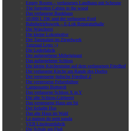
Empty Rooms – verlassenes Landhaus mit Scheune
The forgotten Cabins in the wood
Das verlassene Bankhaus
10.000 L DK und der verlassene Ford
Bahnbetriebswerk – E-Lok Reparaturhalle
Die Wäscherei
Die kleine Lokomotive
Der Tanzpalast im Ziegelwerk
Tanzsaal Lego ;-)
Die Lederfabrik
Der aufgegebene Möbelgigant
Das aufgegebene Schloss
Die kleine Kirchenruine auf dem verlassenen Friedhof
Die verlassene Kirche am Rande des Dorfes
Der vergessene jüdische Friedhof Z
Die vergessene Felsenbühne
Camposanto Buttstedt
Das verlassene Schloss X in Y
Die alte Schloss-Gärtnerei
Das vergessene Haus am Sti
Det forladte Hus
Das alte Haus im Wald
La maison du petit panda
VEB Linoleumfabrik
Die Schule am Fluß