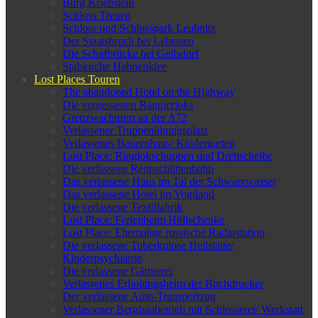
Burg Kriebstein
Schloss Treuen
Schloss und Schlosspark Leubnitz
Der Staatsbruch bei Lehesten
Die Schafbrücke bei Geilsdorf
Stabkirche Hahnenklee
Lost Places Touren
The abandoned Hotel on the Highway
Die vergessenen Rangierloks
Grenzwachturm an der A72
Verlassener Truppenübungsplatz
Verlassenes Bauernhaus/ Kindergarten
Lost Place: Ringlokschuppen und Drehscheibe
Die verlassene Rennschlittenbahn
Das verlassene Haus im Tal der Schwarzwasser
Das verlassene Hotel im Vogtland
Die verlassene Textilfabrik
Lost Place: Ferienheim Höllschenke
Lost Place: Ehemalige russische Radarstation
Die verlassene Tuberkulose Heilstätte/
Kinderpsychiatrie
Die verlassene Gärtnerei
Verlassenes Erholungsheim der Buchdrucker
Der verlassene Auto-Transportzug
Verlassener Bergbaubetrieb mit Schlosserei/ Werkstatt