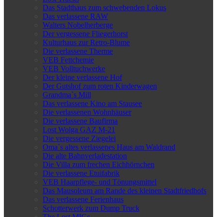
Das Stadthaus zum schwebenden Lokus
Das verlassene RAW
Walters Nobelherberge
Der vergessene Fliegerhorst
Kulturhaus zur Retro-Blume
Die verlassene Therme
VEB Fettchemie
VEB Volltuchwerke
Der kleine verlassene Hof
Der Gutshof zum roten Kinderwagen
Grandma`s Mill
Das verlassene Kino am Stausee
Die verlassenen Wohnhäuser
Die verlassene Baufirma
Lost Wolga GAZ M-21
Die vergessene Ziegelei
Oma`s altes verlassenes Haus am Waldrand
Die alte Bahnverladestation
Die Villa zum frechen Eichhörnchen
Die verlassene Etuifabrik
VEB Haarpflege- und Tönungsmittel
Das Mausoleum am Rande des kleinen Stadtfriedhofs
Das verlassene Ferienhaus
Schotterwerk zum Dump Truck
The Lost MIGs