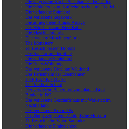
Die vergessene Kirche St. Johannes der Täufer
Die Schleiferei zum Kaffeekränzchen mit Teddybär
Die verlassene Spinnerei
Das verlassene Sägewerk
Die aufgegebene Biogas-Anlage
Das Wirtshaus zum Herz Bube
Die Maschinenfabrik
Eine weitere Maschinenfabrik
The Monastery
Zu Besuch bei den Hobbits
Das Sanatorium der Stille
Die verlassene Schleiferei
Die Retro-Wohnung
Das verlassene Hotel am Waldrand
Das Ferienheim der Eisenbahner
THE BANK HOUSE
The Medical School
Der verlassene Bauernhof zum blauen Boot
Bunker in DK
Das verlassene Geschäftshaus mit Werkstatt im
Nachbarland
Das verlassene Kro in DK
Das längst vergessene Zoologische Museum
Zu Besuch beim Volvo Sammler
Die verlassene Drahtzieherei