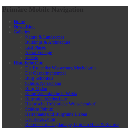
Primäre Mobile Navigation
Home
News-Blog
Galleries
Nature & Landscapes
Buildings & Architecture
Lost Places
Aerial Footage
Videos
Historische Orte
Die Ruine der Wasserburg Mechelgrün
Der Gasparinentempel
Burg Schönfels
Schloss Netzschkau
Burg Mylau
Ruine Widenkirche in Weida
Burgruine Wiedersberg
Historische Holzbrücke Wünschendorf
Schloss Jößnitz
Herrenhaus und Burgruine Liebau
Der Herzogstuhl
Rieseneck mit Jagdanlage, Grünem Haus & Remise