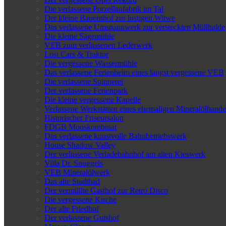
Die verlassene Porzellanfabrik im Tal
Der kleine Bauernhof zur lustigen Witwe
Das verlassene Umspannwerk zur versteckten Müllhalde
Die kleine Sägemühle
VEB zum verlassenen Lederwerk
Lost Cars & Traktor
Die vergessene Wassermühle
Das verlassene Ferienheim eines längst vergessene VEB
Die verlassene Spinnerei
Der verlassene Ferienpark
Die kleine vergessene Kapelle
Verlassene Werkstätten eines ehemaligen Mineralölhande
Historischer Friseursalon
FDGB Mooskombinat
Das verlassene kunstvolle Bahnbetriebswerk
House Shadow Valley
Der verlassene Verladebahnhof am alten Kieswerk
Villa Dr. Snuggels
VEB Mineralölwerk
Das alte Stadtbad
Der vermüllte Gasthof zur Retro Disco
Die vergessene Kirche
Der alte Friedhof
Der verlassene Gutshof