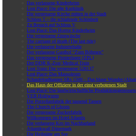
Das verlassene Kinderheim
Lost Place: Die alte Kurklinik
Die vergessene Kirche mitten in der Stadt
Schloss T – die schlafende Schönheit
Zu Besuch auf Schloss V
Lost Place: Das Horror Kinderheim
Die vergessene Zinnwäsche
The carriage of death (The last ride)
Die verlassene Industriehalle
Der verlassene Gasthof “Zum Böhmen”
Das vergessene Pionierlager (ZPL)
Der DDR K-Zug/ Medical Train
Lost Train: Die vergessene 528137
Lost Place: Das Mausoleum
Schaufelradbagger SRs 1500 – Das blaue Wunder (Aba
Das Haus der Offiziere in der einst verbotenen Stadt
Lost Place: Die landwirtschaftliche Produktionsgenosse
VEB Holzwurm
Die Porzellanfabrik der tausend Tassen
The Church of Ghosts
Die vergessene Zuckerfabrik
Willkommen im Hotel Atlantis
Die verlassene Kro im Nachbarland
Atlantikwall Dänemark
Die Heilstätte am See