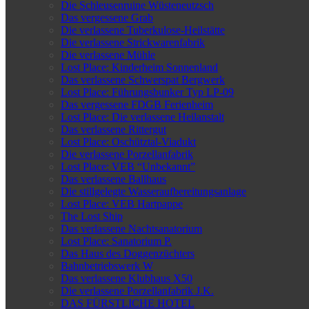
Die Schleusenruine Wüsteneutzsch
Das vergessene Grab
Die verlassene Tuberkulose-Heilstätte
Die verlassene Strickwarenfabrik
Die verlassene Mühle
Lost Place: Kinderheim Sonnenland
Das verlassene Schwerspat Bergwerk
Lost Place: Führungsbunker Typ LP-09
Das vergessene FDGB Ferienheim
Lost Place: Die verlassene Heilanstalt
Das verlassene Rittergut
Lost Place: Oschütztal-Viadukt
Die verlassene Porzellanfabrik
Lost Place: VEB “Unbekannt”
Das verlassene Ballhaus
Die stillgelegte Wasseraufbereitungsanlage
Lost Place: VEB Hartpappe
The Lost Ship
Das verlassene Nachtsanatorium
Lost Place: Sanatorium P.
Das Haus des Doggenzüchters
Bahnbetriebswerk W
Das verlassene Klubhaus X50
Die verlassene Porzellanfabrik J.K.
DAS FÜRSTLICHE HOTEL