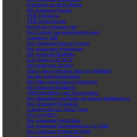
Kulturhaus zur Retro-Blume
Die verlassene Therme
VEB Fettchemie
VEB Volltuchwerke
Der kleine verlassene Hof
Der Gutshof zum roten Kinderwagen
Grandma`s Mill
Das verlassene Kino am Stausee
Die verlassenen Wohnhäuser
Die verlassene Baufirma
Lost Wolga GAZ M-21
Die vergessene Ziegelei
Oma`s altes verlassenes Haus am Waldrand
Die alte Bahnverladestation
Die Villa zum frechen Eichhörnchen
Die verlassene Etuifabrik
VEB Haarpflege- und Tönungsmittel
Das Mausoleum am Rande des kleinen Stadtfriedhofs
Das verlassene Ferienhaus
Schotterwerk zum Dump Truck
The Lost MIGs
Das vergessene Jagdschloss
Die vergessene Eisenbahnbrücke im Wald
Das verlassene Schloss im Nebel
Der vergessene Opel Rekord