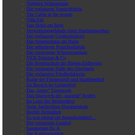
Trøjborg Schlossruine
Die verlassene Teppichfabrik
The Cabin in the woods
Villa Filz
Das Hotel am Berg
Verwaltungsgebäude eines Hartsteinwerkes
Die verlassene Großwäscherei
Das Sommerhaus am Hang
Die stillgelegte Porzellanfabrik
Die vergessene Schanzenanlage
VEB Terrazzo & Co
Die Berufsschule der Riesen-Erdbeeren
Die verlassene Halle des Abschieds
Die verlassene Friedhofskirche
Ruine der Fürstengruft und Stadtfriedhof
Zu Besuch im Geisterdorf
Das „bunte“ Eisenwerk
Das Sägewerk der „tausend“ Reifen
Im Land des Steinbeißers
Neue Jagdschloss Hummelshain
Beelitz Heilstätten
Es war einmal ein Jugendwerkhof…
Der verlassene Gutshof
Sanatorium Dr. K
Die Kalkbrennöfen