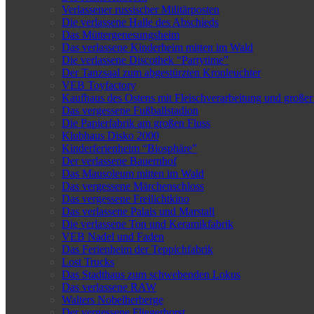
Verlassener russischer Militärposten
Die verlassene Halle des Abschieds
Das Müttergenesungsheim
Das verlassene Kinderheim mitten im Wald
Die verlassene Discothek “Partytime”
Der Tanzsaal zum abgestürzten Kronleuchter
VEB Toyfactory
Kaufhaus des Ostens mit Fleischverarbeitung und großer
Das vergessene Fußballstadion
Die Papierfabrik am großen Fluss
Klubhaus Disko 2000
Kinderferienheim “Biosphäre”
Der verlassene Bauernhof
Das Mausoleum mitten im Wald
Das vergessene Märchenschloss
Das vergessene Freilichtkino
Das verlassene Palais und Marstall
Die verlassene Ton und Keramikfabrik
VEB Nadel und Faden
Das Ferienheim der Teppichfabrik
Lost Trucks
Das Stadthaus zum schwebenden Lokus
Das verlassene RAW
Walters Nobelherberge
Der vergessene Fliegerhorst