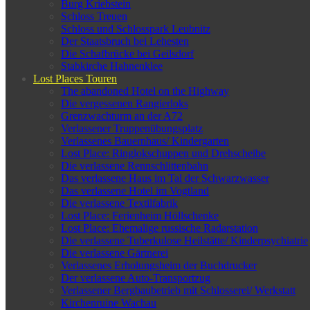
Burg Kriebstein
Schloss Treuen
Schloss und Schlosspark Leubnitz
Der Staatsbruch bei Lehesten
Die Schafbrücke bei Geilsdorf
Stabkirche Hahnenklee
Lost Places Touren
The abandoned Hotel on the Highway
Die vergessenen Rangierloks
Grenzwachturm an der A72
Verlassener Truppenübungsplatz
Verlassenes Bauernhaus/ Kindergarten
Lost Place: Ringlokschuppen und Drehscheibe
Die verlassene Rennschlittenbahn
Das verlassene Haus im Tal der Schwarzwasser
Das verlassene Hotel im Vogtland
Die verlassene Textilfabrik
Lost Place: Ferienheim Höllschenke
Lost Place: Ehemalige russische Radarstation
Die verlassene Tuberkulose Heilstätte/ Kinderpsychiatrie
Die verlassene Gärtnerei
Verlassenes Erholungsheim der Buchdrucker
Der verlassene Auto-Transportzug
Verlassener Bergbaubetrieb mit Schlosserei/ Werkstatt
Kirchenruine Wachau