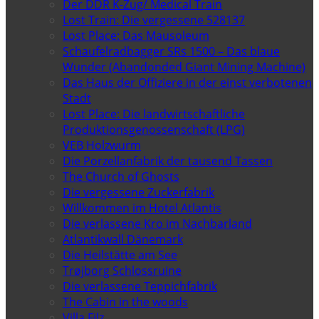
Der DDR K-Zug/ Medical Train
Lost Train: Die vergessene 528137
Lost Place: Das Mausoleum
Schaufelradbagger SRs 1500 – Das blaue
Wunder (Abandonded Giant Mining Machine)
Das Haus der Offiziere in der einst verbotenen
Stadt
Lost Place: Die landwirtschaftliche
Produktionsgenossenschaft (LPG)
VEB Holzwurm
Die Porzellanfabrik der tausend Tassen
The Church of Ghosts
Die vergessene Zuckerfabrik
Willkommen im Hotel Atlantis
Die verlassene Kro im Nachbarland
Atlantikwall Dänemark
Die Heilstätte am See
Trøjborg Schlossruine
Die verlassene Teppichfabrik
The Cabin in the woods
Villa Filz