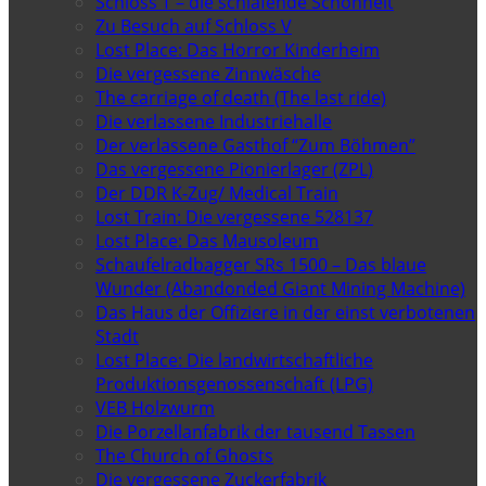
Schloss T – die schlafende Schönheit
Zu Besuch auf Schloss V
Lost Place: Das Horror Kinderheim
Die vergessene Zinnwäsche
The carriage of death (The last ride)
Die verlassene Industriehalle
Der verlassene Gasthof “Zum Böhmen”
Das vergessene Pionierlager (ZPL)
Der DDR K-Zug/ Medical Train
Lost Train: Die vergessene 528137
Lost Place: Das Mausoleum
Schaufelradbagger SRs 1500 – Das blaue
Wunder (Abandonded Giant Mining Machine)
Das Haus der Offiziere in der einst verbotenen
Stadt
Lost Place: Die landwirtschaftliche
Produktionsgenossenschaft (LPG)
VEB Holzwurm
Die Porzellanfabrik der tausend Tassen
The Church of Ghosts
Die vergessene Zuckerfabrik