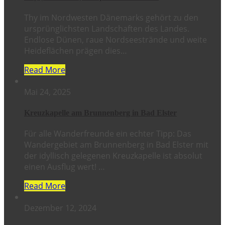
Thy im Nordwesten Dänemarks gehört zu den
ursprünglichsten Landschaften des Landes.
Endlose Dünen, raue Nordseestrände und weite
Heideflächen prägen dies…
Read More
Mai 24, 2025
Kreuzkapelle am Brunnenberg in Bad Elster
Für alle Wanderfreunde ein echter Tipp: Das
Wandergebiet am Brunnenberg in Bad Elster mit
der idyllisch gelegenen Kreuzkapelle ist absolut
einen Ausflug wert! …
Read More
Dezember 12, 2024