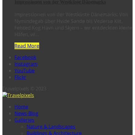
Impressionen von der Westküste Dänemarks
Impressionen von der Westküste Dänemarks: Von
Nymindegab über Hvide Sande bis Vedersø Klit,
Felsted Kog Havn und Skjern – wir entdeckten kleine
Häfen, wi…
Read More
Facebook
Instagram
YouTube
Flickr
Travelpixels © 2023
Home
News-Blog
Galleries
Nature & Landscapes
Buildings & Architecture