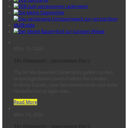
März 15, 2026
Thy (Dänemark) – Impressionen Part 2
Thy im Nordwesten Dänemarks gehört zu den
ursprünglichsten Landschaften des Landes.
Endlose Dünen, raue Nordseestrände und weite
Heideflächen prägen dies…
Read More
März 14, 2026
Thy (Dänemark) – Impressionen Part 1