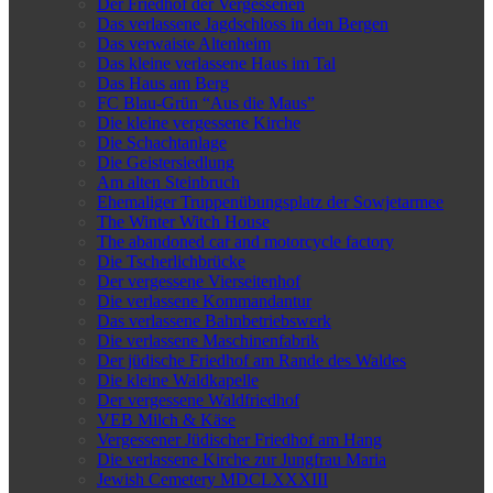
Der Friedhof der Vergessenen
Das verlassene Jagdschloss in den Bergen
Das verwaiste Altenheim
Das kleine verlassene Haus im Tal
Das Haus am Berg
FC Blau-Grün “Aus die Maus”
Die kleine vergessene Kirche
Die Schachtanlage
Die Geistersiedlung
Am alten Steinbruch
Ehemaliger Truppenübungsplatz der Sowjetarmee
The Winter Witch House
The abandoned car and motorcycle factory
Die Tscherlichbrücke
Der vergessene Vierseitenhof
Die verlassene Kommandantur
Das verlassene Bahnbetriebswerk
Die verlassene Maschinenfabrik
Der jüdische Friedhof am Rande des Waldes
Die kleine Waldkapelle
Der vergessene Waldfriedhof
VEB Milch & Käse
Vergessener Jüdischer Friedhof am Hang
Die verlassene Kirche zur Jungfrau Maria
Jewish Cemetery MDCLXXXIII