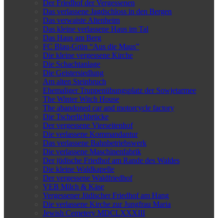
Der Friedhof der Vergessenen
Das verlassene Jagdschloss in den Bergen
Das verwaiste Altenheim
Das kleine verlassene Haus im Tal
Das Haus am Berg
FC Blau-Grün “Aus die Maus”
Die kleine vergessene Kirche
Die Schachtanlage
Die Geistersiedlung
Am alten Steinbruch
Ehemaliger Truppenübungsplatz der Sowjetarmee
The Winter Witch House
The abandoned car and motorcycle factory
Die Tscherlichbrücke
Der vergessene Vierseitenhof
Die verlassene Kommandantur
Das verlassene Bahnbetriebswerk
Die verlassene Maschinenfabrik
Der jüdische Friedhof am Rande des Waldes
Die kleine Waldkapelle
Der vergessene Waldfriedhof
VEB Milch & Käse
Vergessener Jüdischer Friedhof am Hang
Die verlassene Kirche zur Jungfrau Maria
Jewish Cemetery MDCLXXXIII