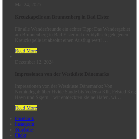
Mai 24, 2025
Kreuzkapelle am Brunnenberg in Bad Elster
Für alle Wanderfreunde ein echter Tipp: Das Wandergebiet
am Brunnenberg in Bad Elster mit der idyllisch gelegenen
Kreuzkapelle ist absolut einen Ausflug wert! …
Read More
Dezember 12, 2024
Impressionen von der Westküste Dänemarks
Impressionen von der Westküste Dänemarks: Von
Nymindegab über Hvide Sande bis Vedersø Klit, Felsted Kog
Havn und Skjern – wir entdeckten kleine Häfen, wi…
Read More
Facebook
Instagram
YouTube
Flickr