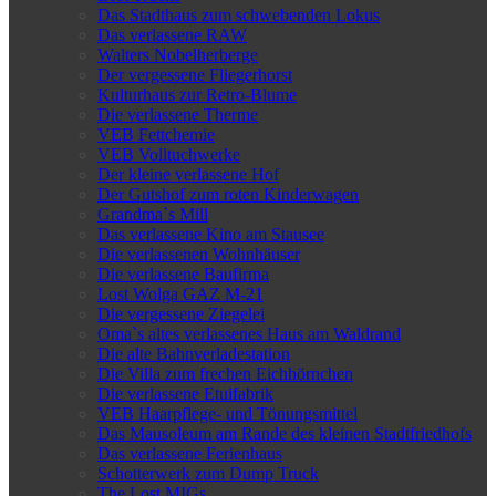
Das Stadthaus zum schwebenden Lokus
Das verlassene RAW
Walters Nobelherberge
Der vergessene Fliegerhorst
Kulturhaus zur Retro-Blume
Die verlassene Therme
VEB Fettchemie
VEB Volltuchwerke
Der kleine verlassene Hof
Der Gutshof zum roten Kinderwagen
Grandma`s Mill
Das verlassene Kino am Stausee
Die verlassenen Wohnhäuser
Die verlassene Baufirma
Lost Wolga GAZ M-21
Die vergessene Ziegelei
Oma`s altes verlassenes Haus am Waldrand
Die alte Bahnverladestation
Die Villa zum frechen Eichhörnchen
Die verlassene Etuifabrik
VEB Haarpflege- und Tönungsmittel
Das Mausoleum am Rande des kleinen Stadtfriedhofs
Das verlassene Ferienhaus
Schotterwerk zum Dump Truck
The Lost MIGs