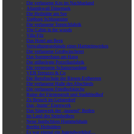
Die verlassene Kro im Nachbarland
Atlantikwall Dänemark
Die Heilstätte am See
Trøjborg Schlossruine
Die verlassene Teppichfabrik
The Cabin in the woods
Villa Filz
Das Hotel am Berg
Verwaltungsgebäude eines Hartsteinwerkes
Die verlassene Großwäscherei
Das Sommerhaus am Hang
Die stillgelegte Porzellanfabrik
Die vergessene Schanzenanlage
VEB Terrazzo & Co
Die Berufsschule der Riesen-Erdbeeren
Die verlassene Halle des Abschieds
Die verlassene Friedhofskirche
Ruine der Fürstengruft und Stadtfriedhof
Zu Besuch im Geisterdorf
Das „bunte“ Eisenwerk
Das Sägewerk der „tausend“ Reifen
Im Land des Steinbeißers
Neue Jagdschloss Hummelshain
Beelitz Heilstätten
Es war einmal ein Jugendwerkhof…