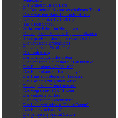
Mineralölwerk
Die Grundschule am Berg
Die Bernsteinfabrik zum verschollenen Trabbi
Das verlassene Haus des Landstreichers
Die Kunstfabrik (IBUG 2018)
The Green School
Verlassene Fabrik im Nirgendwo
Die vergessene Villa des Teppichfabrikanten
Travelpixels auf den Spuren von DARK
Die verlassene Brotbäckerei
Die vergessene Friedhofsbahn
Der Teufelsberg
Der Chemiegigant des Ostens
Die verlassene Heilanstalt für Brustkranke
Das Bauernhaus ANNO 1600
Das Bauernhaus zur Farnplantage
Das Haus zum pfeifenden Teekessel
Das Gasthaus zur grünen Wiese
Die vergessene Grenzkompanie
Das vergessene DDR-Museum
Das verkaufte Schloss
Die vergessenen Ferienhäuser
Das Laborgebäude zur “Flatter-Tapete”
Das Ende von Bus 537
Die vergessene Saatgut-Station