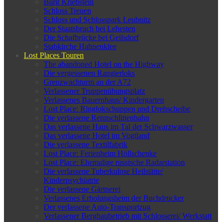
Burg Kriebstein
Schloss Treuen
Schloss und Schlosspark Leubnitz
Der Staatsbruch bei Lehesten
Die Schafbrücke bei Geilsdorf
Stabkirche Hahnenklee
Lost Places Touren
The abandoned Hotel on the Highway
Die vergessenen Rangierloks
Grenzwachturm an der A72
Verlassener Truppenübungsplatz
Verlassenes Bauernhaus/ Kindergarten
Lost Place: Ringlokschuppen und Drehscheibe
Die verlassene Rennschlittenbahn
Das verlassene Haus im Tal der Schwarzwasser
Das verlassene Hotel im Vogtland
Die verlassene Textilfabrik
Lost Place: Ferienheim Höllschenke
Lost Place: Ehemalige russische Radarstation
Die verlassene Tuberkulose Heilstätte/
Kinderpsychiatrie
Die verlassene Gärtnerei
Verlassenes Erholungsheim der Buchdrucker
Der verlassene Auto-Transportzug
Verlassener Bergbaubetrieb mit Schlosserei/ Werkstatt