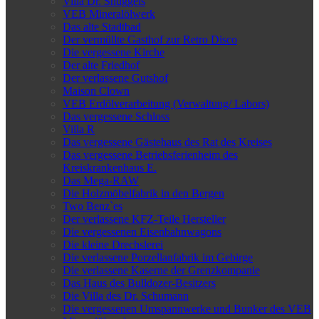
Villa Dr. Snuggels
VEB Mineralölwerk
Das alte Stadtbad
Der vermüllte Gasthof zur Retro Disco
Die vergessene Kirche
Der alte Friedhof
Der verlassene Gutshof
Maison Clown
VEB Erdölverarbeitung (Verwaltung/ Labors)
Das vergessene Schloss
Villa R
Das vergessene Gästehaus des Rat des Kreises
Das vergessene Betriebsferienheim des
Kreiskrankenhaus E.
Das Mega-RAW
Die Holzmöbelfabrik in den Bergen
Two Benz`es
Der verlassene KFZ-Teile Hersteller
Die vergessenen Eisenbahnwagons
Die kleine Drechslerei
Die verlassene Porzellanfabrik im Gebirge
Die verlassene Kaserne der Grenzkompanie
Das Haus des Bulldozer-Besitzers
Die Villa des Dr. Schumann
Die vergessenen Umspannwerke und Bunker des VEB