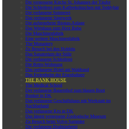
Die vergessene Kirche St. Johannes der Täufer
Die Schleiferei zum Kaffeekränzchen mit Teddybär
Die verlassene Spinnerei
Das verlassene Sägewerk
Die aufgegebene Biogas-Anlage
Das Wirtshaus zum Herz Bube
Die Maschinenfabrik
Eine weitere Maschinenfabrik
The Monastery
Zu Besuch bei den Hobbits
Das Sanatorium der Stille
Die verlassene Schleiferei
Die Retro-Wohnung
Das verlassene Hotel am Waldrand
Das Ferienheim der Eisenbahner
THE BANK HOUSE
The Medical School
Der verlassene Bauernhof zum blauen Boot
Bunker in DK
Das verlassene Geschäftshaus mit Werkstatt im
Nachbarland
Das verlassene Kro in DK
Das längst vergessene Zoologische Museum
Zu Besuch beim Volvo Sammler
Die verlassene Drahtzieherei