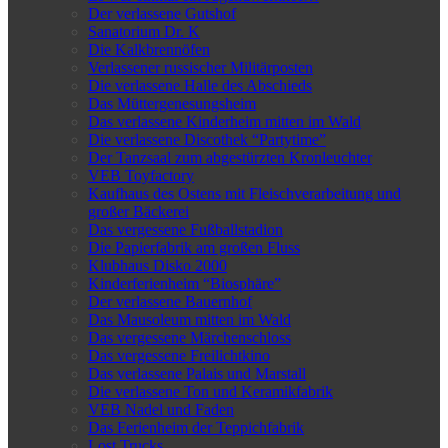
Der verlassene Gutshof
Sanatorium Dr. K
Die Kalkbrennöfen
Verlassener russischer Militärposten
Die verlassene Halle des Abschieds
Das Müttergenesungsheim
Das verlassene Kinderheim mitten im Wald
Die verlassene Discothek “Partytime”
Der Tanzsaal zum abgestürzten Kronleuchter
VEB Toyfactory
Kaufhaus des Ostens mit Fleischverarbeitung und
großer Bäckerei
Das vergessene Fußballstadion
Die Papierfabrik am großen Fluss
Klubhaus Disko 2000
Kinderferienheim “Biosphäre”
Der verlassene Bauernhof
Das Mausoleum mitten im Wald
Das vergessene Märchenschloss
Das vergessene Freilichtkino
Das verlassene Palais und Marstall
Die verlassene Ton und Keramikfabrik
VEB Nadel und Faden
Das Ferienheim der Teppichfabrik
Lost Trucks