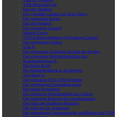
VEB Mineralölwerk
Das alte Stadtbad
Der vermüllte Gasthof zur Retro Disco
Die vergessene Kirche
Der alte Friedhof
Der verlassene Gutshof
Maison Clown
VEB Erdölverarbeitung (Verwaltung/ Labors)
Das vergessene Schloss
Villa R
Das vergessene Gästehaus des Rat des Kreises
Das vergessene Betriebsferienheim des
Kreiskrankenhaus E.
Das Mega-RAW
Die Holzmöbelfabrik in den Bergen
Two Benz`es
Der verlassene KFZ-Teile Hersteller
Die vergessenen Eisenbahnwagons
Die kleine Drechslerei
Die verlassene Porzellanfabrik im Gebirge
Die verlassene Kaserne der Grenzkompanie
Das Haus des Bulldozer-Besitzers
Die Villa des Dr. Schumann
Die vergessenen Umspannwerke und Bunker des VEB