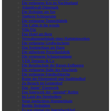
Die verlassene Kro im Nachbarland
Atlantikwall Dänemark
Die Heilstätte am See
Trøjborg Schlossruine
Die verlassene Teppichfabrik
The Cabin in the woods
Villa Filz
Das Hotel am Berg
Verwaltungsgebäude eines Hartsteinwerkes
Die verlassene Großwäscherei
Das Sommerhaus am Hang
Die stillgelegte Porzellanfabrik
Die vergessene Schanzenanlage
VEB Terrazzo & Co
Die Berufsschule der Riesen-Erdbeeren
Die verlassene Halle des Abschieds
Die verlassene Friedhofskirche
Ruine der Fürstengruft und Stadtfriedhof
Zu Besuch im Geisterdorf
Das „bunte“ Eisenwerk
Das Sägewerk der „tausend“ Reifen
Im Land des Steinbeißers
Neue Jagdschloss Hummelshain
Beelitz Heilstätten
Es war einmal ein Jugendwerkhof…