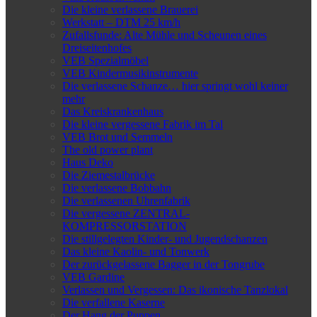
Die kleine verlassene Brauerei
Werkstatt – DTM 25 km/h
Zufallsfunde: Alte Mühle und Scheunen eines
Dreiseitenhofes
VEB Spezialmöbel
VEB Kindermusikinstrumente
Die verlassene Schanze… hier springt wohl keiner
mehr
Das Kreiskrankenhaus
Die kleine vergessene Fabrik im Tal
VEB Brot und Semmeln
The old power plant
Haus Deko
Die Ziemestalbrücke
Die verlassene Bobbahn
Die verlassenen Uhrenfabrik
Die vergessene ZENTRAL-
KOMPRESSORSTATION
Die stillgelegten Kinder- und Jugendschanzen
Das kleine Kaolin- und Tonwerk
Der zurückgelassene Bagger in der Tongrube
VEB Gardine
Verlassen und Vergessen: Das ikonische Tanzlokal
Die verfallene Kaserne
Der Hang der Puppen