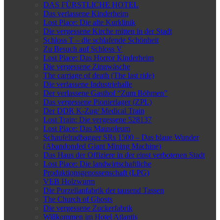
DAS FÜRSTLICHE HOTEL
Das verlassene Kinderheim
Lost Place: Die alte Kurklinik
Die vergessene Kirche mitten in der Stadt
Schloss T – die schlafende Schönheit
Zu Besuch auf Schloss V
Lost Place: Das Horror Kinderheim
Die vergessene Zinnwäsche
The carriage of death (The last ride)
Die verlassene Industriehalle
Der verlassene Gasthof “Zum Böhmen”
Das vergessene Pionierlager (ZPL)
Der DDR K-Zug/ Medical Train
Lost Train: Die vergessene 528137
Lost Place: Das Mausoleum
Schaufelradbagger SRs 1500 – Das blaue Wunder
(Abandonded Giant Mining Machine)
Das Haus der Offiziere in der einst verbotenen Stadt
Lost Place: Die landwirtschaftliche
Produktionsgenossenschaft (LPG)
VEB Holzwurm
Die Porzellanfabrik der tausend Tassen
The Church of Ghosts
Die vergessene Zuckerfabrik
Willkommen im Hotel Atlantis