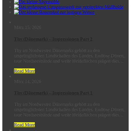
März 15, 2026
Thy (Dänemark) – Impressionen Part 2
Thy im Nordwesten Dänemarks gehört zu den
ursprünglichsten Landschaften des Landes. Endlose Dünen,
raue Nordseestrände und weite Heideflächen prägen dies…
Read More
März 14, 2026
Thy (Dänemark) – Impressionen Part 1
Thy im Nordwesten Dänemarks gehört zu den
ursprünglichsten Landschaften des Landes. Endlose Dünen,
raue Nordseestrände und weite Heideflächen prägen dies…
Read More