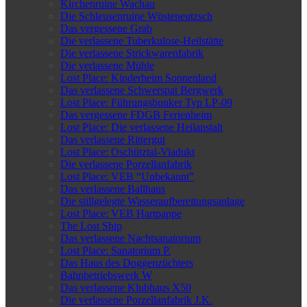
Kirchenruine Wachau
Die Schleusenruine Wüsteneutzsch
Das vergessene Grab
Die verlassene Tuberkulose-Heilstätte
Die verlassene Strickwarenfabrik
Die verlassene Mühle
Lost Place: Kinderheim Sonnenland
Das verlassene Schwerspat Bergwerk
Lost Place: Führungsbunker Typ LP-09
Das vergessene FDGB Ferienheim
Lost Place: Die verlassene Heilanstalt
Das verlassene Rittergut
Lost Place: Oschütztal-Viadukt
Die verlassene Porzellanfabrik
Lost Place: VEB “Unbekannt”
Das verlassene Ballhaus
Die stillgelegte Wasseraufbereitungsanlage
Lost Place: VEB Hartpappe
The Lost Ship
Das verlassene Nachtsanatorium
Lost Place: Sanatorium P.
Das Haus des Doggenzüchters
Bahnbetriebswerk W
Das verlassene Klubhaus X50
Die verlassene Porzellanfabrik J.K.