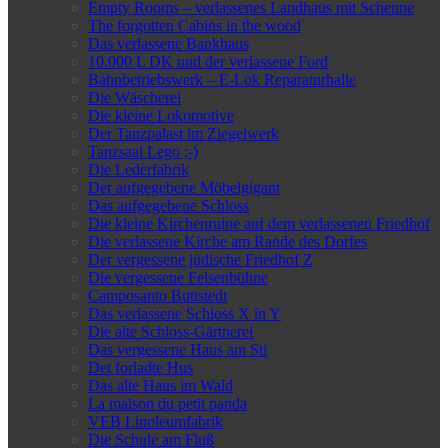
Empty Rooms – verlassenes Landhaus mit Scheune
The forgotten Cabins in the wood
Das verlassene Bankhaus
10.000 L DK und der verlassene Ford
Bahnbetriebswerk – E-Lok Reparaturhalle
Die Wäscherei
Die kleine Lokomotive
Der Tanzpalast im Ziegelwerk
Tanzsaal Lego ;-)
Die Lederfabrik
Der aufgegebene Möbelgigant
Das aufgegebene Schloss
Die kleine Kirchenruine auf dem verlassenen Friedhof
Die verlassene Kirche am Rande des Dorfes
Der vergessene jüdische Friedhof Z
Die vergessene Felsenbühne
Camposanto Buttstedt
Das verlassene Schloss X in Y
Die alte Schloss-Gärtnerei
Das vergessene Haus am Sti
Det forladte Hus
Das alte Haus im Wald
La maison du petit panda
VEB Linoleumfabrik
Die Schule am Fluß