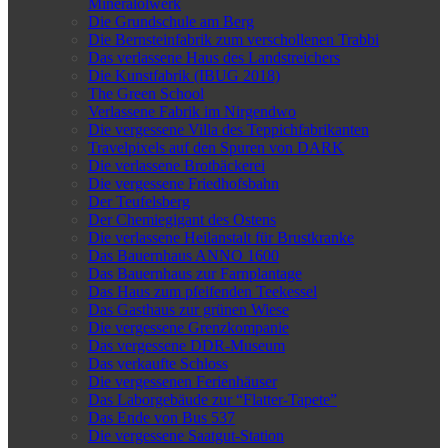
Mineralölwerk
Die Grundschule am Berg
Die Bernsteinfabrik zum verschollenen Trabbi
Das verlassene Haus des Landstreichers
Die Kunstfabrik (IBUG 2018)
The Green School
Verlassene Fabrik im Nirgendwo
Die vergessene Villa des Teppichfabrikanten
Travelpixels auf den Spuren von DARK
Die verlassene Brotbäckerei
Die vergessene Friedhofsbahn
Der Teufelsberg
Der Chemiegigant des Ostens
Die verlassene Heilanstalt für Brustkranke
Das Bauernhaus ANNO 1600
Das Bauernhaus zur Farnplantage
Das Haus zum pfeifenden Teekessel
Das Gasthaus zur grünen Wiese
Die vergessene Grenzkompanie
Das vergessene DDR-Museum
Das verkaufte Schloss
Die vergessenen Ferienhäuser
Das Laborgebäude zur “Flatter-Tapete”
Das Ende von Bus 537
Die vergessene Saatgut-Station