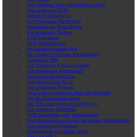
Das Stadthaus zum schwebenden Lokus
Das verlassene RAW
Walters Nobelherberge
Der vergessene Fliegerhorst
Kulturhaus zur Retro-Blume
Die verlassene Therme
VEB Fettchemie
VEB Volltuchwerke
Der kleine verlassene Hof
Der Gutshof zum roten Kinderwagen
Grandma`s Mill
Das verlassene Kino am Stausee
Die verlassenen Wohnhäuser
Die verlassene Baufirma
Lost Wolga GAZ M-21
Die vergessene Ziegelei
Oma`s altes verlassenes Haus am Waldrand
Die alte Bahnverladestation
Die Villa zum frechen Eichhörnchen
Die verlassene Etuifabrik
VEB Haarpflege- und Tönungsmittel
Das Mausoleum am Rande des kleinen Stadtfriedhofs
Das verlassene Ferienhaus
Schotterwerk zum Dump Truck
The Lost MIGs