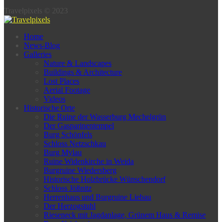
Travelpixels © 2023
Home
News-Blog
Galleries
Nature & Landscapes
Buildings & Architecture
Lost Places
Aerial Footage
Videos
Historische Orte
Die Ruine der Wasserburg Mechelgrün
Der Gasparinentempel
Burg Schönfels
Schloss Netzschkau
Burg Mylau
Ruine Widenkirche in Weida
Burgruine Wiedersberg
Historische Holzbrücke Wünschendorf
Schloss Jößnitz
Herrenhaus und Burgruine Liebau
Der Herzogstuhl
Rieseneck mit Jagdanlage, Grünem Haus & Remise