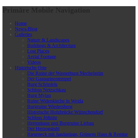
Primäre Mobile Navigation
Home
News-Blog
Galleries
Nature & Landscapes
Buildings & Architecture
Lost Places
Aerial Footage
Videos
Historische Orte
Die Ruine der Wasserburg Mechelgrün
Der Gasparinentempel
Burg Schönfels
Schloss Netzschkau
Burg Mylau
Ruine Widenkirche in Weida
Burgruine Wiedersberg
Historische Holzbrücke Wünschendorf
Schloss Jößnitz
Herrenhaus und Burgruine Liebau
Der Herzogstuhl
Rieseneck mit Jagdanlage, Grünem Haus & Remise