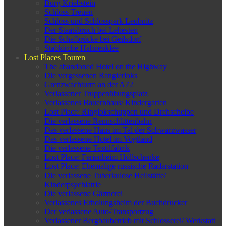
Burg Kriebstein
Schloss Treuen
Schloss und Schlosspark Leubnitz
Der Staatsbruch bei Lehesten
Die Schafbrücke bei Geilsdorf
Stabkirche Hahnenklee
Lost Places Touren
The abandoned Hotel on the Highway
Die vergessenen Rangierloks
Grenzwachturm an der A72
Verlassener Truppenübungsplatz
Verlassenes Bauernhaus/ Kindergarten
Lost Place: Ringlokschuppen und Drehscheibe
Die verlassene Rennschlittenbahn
Das verlassene Haus im Tal der Schwarzwasser
Das verlassene Hotel im Vogtland
Die verlassene Textilfabrik
Lost Place: Ferienheim Höllschenke
Lost Place: Ehemalige russische Radarstation
Die verlassene Tuberkulose Heilstätte/
Kinderpsychiatrie
Die verlassene Gärtnerei
Verlassenes Erholungsheim der Buchdrucker
Der verlassene Auto-Transportzug
Verlassener Bergbaubetrieb mit Schlosserei/ Werkstatt