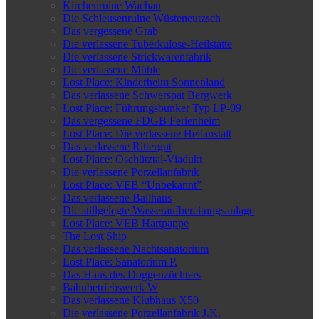
Kirchenruine Wachau
Die Schleusenruine Wüsteneutzsch
Das vergessene Grab
Die verlassene Tuberkulose-Heilstätte
Die verlassene Strickwarenfabrik
Die verlassene Mühle
Lost Place: Kinderheim Sonnenland
Das verlassene Schwerspat Bergwerk
Lost Place: Führungsbunker Typ LP-09
Das vergessene FDGB Ferienheim
Lost Place: Die verlassene Heilanstalt
Das verlassene Rittergut
Lost Place: Oschütztal-Viadukt
Die verlassene Porzellanfabrik
Lost Place: VEB “Unbekannt”
Das verlassene Ballhaus
Die stillgelegte Wasseraufbereitungsanlage
Lost Place: VEB Hartpappe
The Lost Ship
Das verlassene Nachtsanatorium
Lost Place: Sanatorium P.
Das Haus des Doggenzüchters
Bahnbetriebswerk W
Das verlassene Klubhaus X50
Die verlassene Porzellanfabrik J.K.