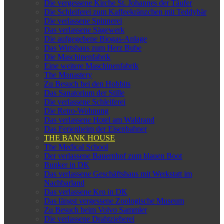
Die vergessene Kirche St. Johannes der Täufer
Die Schleiferei zum Kaffeekränzchen mit Teddybär
Die verlassene Spinnerei
Das verlassene Sägewerk
Die aufgegebene Biogas-Anlage
Das Wirtshaus zum Herz Bube
Die Maschinenfabrik
Eine weitere Maschinenfabrik
The Monastery
Zu Besuch bei den Hobbits
Das Sanatorium der Stille
Die verlassene Schleiferei
Die Retro-Wohnung
Das verlassene Hotel am Waldrand
Das Ferienheim der Eisenbahner
THE BANK HOUSE
The Medical School
Der verlassene Bauernhof zum blauen Boot
Bunker in DK
Das verlassene Geschäftshaus mit Werkstatt im
Nachbarland
Das verlassene Kro in DK
Das längst vergessene Zoologische Museum
Zu Besuch beim Volvo Sammler
Die verlassene Drahtzieherei