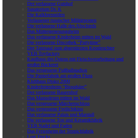
Der verlassene Gutshof
Sanatorium Dr. K
Die Kalkbrennöfen
Verlassener russischer Militärposten
Die verlassene Halle des Abschieds
Das Müttergenesungsheim
Das verlassene Kinderheim mitten im Wald
Die verlassene Discothek “Partytime”
Der Tanzsaal zum abgestürzten Kronleuchter
VEB Toyfactory
Kaufhaus des Ostens mit Fleischverarbeitung und
großer Bäckerei
Das vergessene Fußballstadion
Die Papierfabrik am großen Fluss
Klubhaus Disko 2000
Kinderferienheim “Biosphäre”
Der verlassene Bauernhof
Das Mausoleum mitten im Wald
Das vergessene Märchenschloss
Das vergessene Freilichtkino
Das verlassene Palais und Marstall
Die verlassene Ton und Keramikfabrik
VEB Nadel und Faden
Das Ferienheim der Teppichfabrik
Lost Trucks