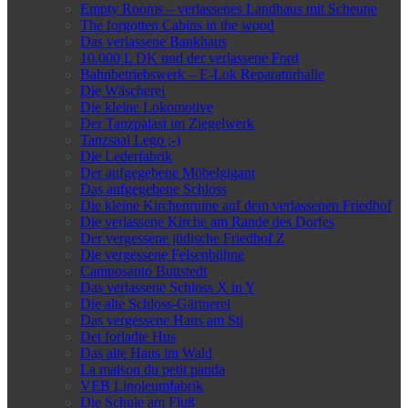
Empty Rooms – verlassenes Landhaus mit Scheune
The forgotten Cabins in the wood
Das verlassene Bankhaus
10.000 L DK und der verlassene Ford
Bahnbetriebswerk – E-Lok Reparaturhalle
Die Wäscherei
Die kleine Lokomotive
Der Tanzpalast im Ziegelwerk
Tanzsaal Lego ;-)
Die Lederfabrik
Der aufgegebene Möbelgigant
Das aufgegebene Schloss
Die kleine Kirchenruine auf dem verlassenen Friedhof
Die verlassene Kirche am Rande des Dorfes
Der vergessene jüdische Friedhof Z
Die vergessene Felsenbühne
Camposanto Buttstedt
Das verlassene Schloss X in Y
Die alte Schloss-Gärtnerei
Das vergessene Haus am Sti
Det forladte Hus
Das alte Haus im Wald
La maison du petit panda
VEB Linoleumfabrik
Die Schule am Fluß