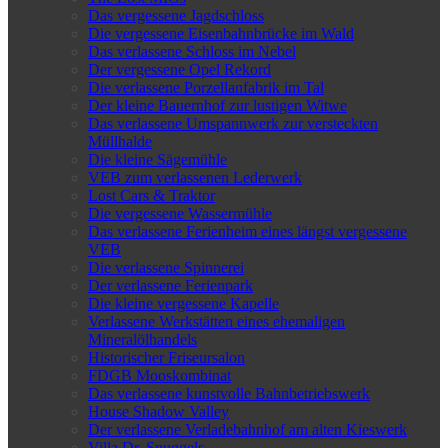
Das vergessene Jagdschloss
Die vergessene Eisenbahnbrücke im Wald
Das verlassene Schloss im Nebel
Der vergessene Opel Rekord
Die verlassene Porzellanfabrik im Tal
Der kleine Bauernhof zur lustigen Witwe
Das verlassene Umspannwerk zur versteckten
Müllhalde
Die kleine Sägemühle
VEB zum verlassenen Lederwerk
Lost Cars & Traktor
Die vergessene Wassermühle
Das verlassene Ferienheim eines längst vergessene
VEB
Die verlassene Spinnerei
Der verlassene Ferienpark
Die kleine vergessene Kapelle
Verlassene Werkstätten eines ehemaligen
Mineralölhandels
Historischer Friseursalon
FDGB Mooskombinat
Das verlassene kunstvolle Bahnbetriebswerk
House Shadow Valley
Der verlassene Verladebahnhof am alten Kieswerk
Villa Dr. Snuggels