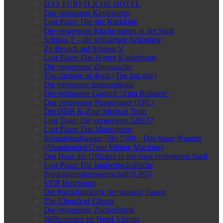
DAS FÜRSTLICHE HOTEL
Das verlassene Kinderheim
Lost Place: Die alte Kurklinik
Die vergessene Kirche mitten in der Stadt
Schloss T – die schlafende Schönheit
Zu Besuch auf Schloss V
Lost Place: Das Horror Kinderheim
Die vergessene Zinnwäsche
The carriage of death (The last ride)
Die verlassene Industriehalle
Der verlassene Gasthof “Zum Böhmen”
Das vergessene Pionierlager (ZPL)
Der DDR K-Zug/ Medical Train
Lost Train: Die vergessene 528137
Lost Place: Das Mausoleum
Schaufelradbagger SRs 1500 – Das blaue Wunder
(Abandonded Giant Mining Machine)
Das Haus der Offiziere in der einst verbotenen Stadt
Lost Place: Die landwirtschaftliche
Produktionsgenossenschaft (LPG)
VEB Holzwurm
Die Porzellanfabrik der tausend Tassen
The Church of Ghosts
Die vergessene Zuckerfabrik
Willkommen im Hotel Atlantis