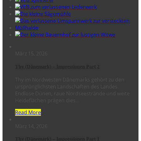
März 15, 2026
Thy (Dänemark) – Impressionen Part 2
Thy im Nordwesten Dänemarks gehört zu den
ursprünglichsten Landschaften des Landes.
Endlose Dünen, raue Nordseestrände und weite
Heideflächen prägen dies…
Read More
März 14, 2026
Thy (Dänemark) – Impressionen Part 1