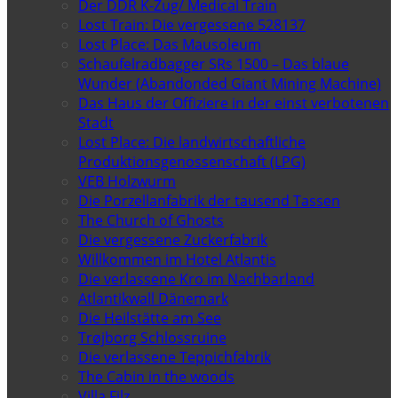
Der DDR K-Zug/ Medical Train
Lost Train: Die vergessene 528137
Lost Place: Das Mausoleum
Schaufelradbagger SRs 1500 – Das blaue
Wunder (Abandonded Giant Mining Machine)
Das Haus der Offiziere in der einst verbotenen
Stadt
Lost Place: Die landwirtschaftliche
Produktionsgenossenschaft (LPG)
VEB Holzwurm
Die Porzellanfabrik der tausend Tassen
The Church of Ghosts
Die vergessene Zuckerfabrik
Willkommen im Hotel Atlantis
Die verlassene Kro im Nachbarland
Atlantikwall Dänemark
Die Heilstätte am See
Trøjborg Schlossruine
Die verlassene Teppichfabrik
The Cabin in the woods
Villa Filz