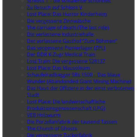
Schloss T – die schlafende Schönheit
Zu Besuch auf Schloss V
Lost Place: Das Horror Kinderheim
Die vergessene Zinnwäsche
The carriage of death (The last ride)
Die verlassene Industriehalle
Der verlassene Gasthof “Zum Böhmen”
Das vergessene Pionierlager (ZPL)
Der DDR K-Zug/ Medical Train
Lost Train: Die vergessene 528137
Lost Place: Das Mausoleum
Schaufelradbagger SRs 1500 – Das blaue
Wunder (Abandonded Giant Mining Machine)
Das Haus der Offiziere in der einst verbotenen
Stadt
Lost Place: Die landwirtschaftliche
Produktionsgenossenschaft (LPG)
VEB Holzwurm
Die Porzellanfabrik der tausend Tassen
The Church of Ghosts
Die vergessene Zuckerfabrik