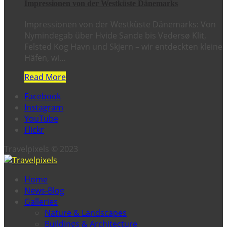
Impressionen von der Westküste Dänemarks
Impressionen von der Westküste Dänemarks: Von
Nymindegab über Hvide Sande bis Vedersø Klit,
Felsted Kog Havn und Skjern – wir entdeckten kleine
Häfen, wi…
Read More
Facebook
Instagram
YouTube
Flickr
Travelpixels © 2023
Home
News-Blog
Galleries
Nature & Landscapes
Buildings & Architecture