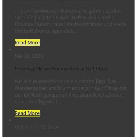
Thy im Nordwesten Dänemarks gehört zu den
ursprünglichsten Landschaften des Landes.
Endlose Dünen, raue Nordseestrände und weite
Heideflächen prägen dies…
Read More
Mai 24, 2025
Kreuzkapelle am Brunnenberg in Bad Elster
Für alle Wanderfreunde ein echter Tipp: Das
Wandergebiet am Brunnenberg in Bad Elster mit
der idyllisch gelegenen Kreuzkapelle ist absolut
einen Ausflug wert! …
Read More
Dezember 12, 2024