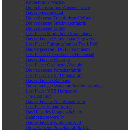
Kirchenruine Wachau
Die Schleusenruine Wüsteneutzsch
Das vergessene Grab
Die verlassene Tuberkulose-Heilstätte
Die verlassene Strickwarenfabrik
Die verlassene Mühle
Lost Place: Kinderheim Sonnenland
Das verlassene Schwerspat Bergwerk
Lost Place: Führungsbunker Typ LP-09
Das vergessene FDGB Ferienheim
Lost Place: Die verlassene Heilanstalt
Das verlassene Rittergut
Lost Place: Oschütztal-Viadukt
Die verlassene Porzellanfabrik
Lost Place: VEB “Unbekannt”
Das verlassene Ballhaus
Die stillgelegte Wasseraufbereitungsanlage
Lost Place: VEB Hartpappe
The Lost Ship
Das verlassene Nachtsanatorium
Lost Place: Sanatorium P.
Das Haus des Doggenzüchters
Bahnbetriebswerk W
Das verlassene Klubhaus X50
Die verlassene Porzellanfabrik J.K.