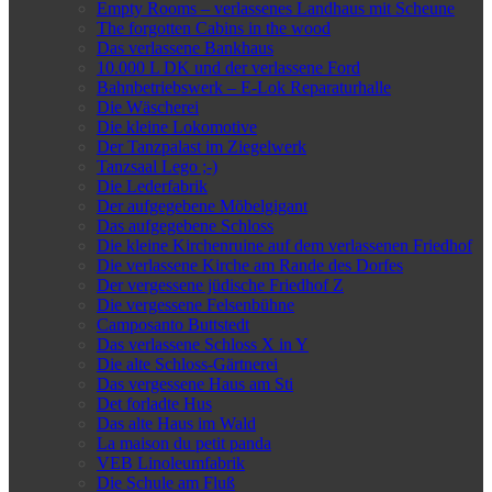
Empty Rooms – verlassenes Landhaus mit Scheune
The forgotten Cabins in the wood
Das verlassene Bankhaus
10.000 L DK und der verlassene Ford
Bahnbetriebswerk – E-Lok Reparaturhalle
Die Wäscherei
Die kleine Lokomotive
Der Tanzpalast im Ziegelwerk
Tanzsaal Lego ;-)
Die Lederfabrik
Der aufgegebene Möbelgigant
Das aufgegebene Schloss
Die kleine Kirchenruine auf dem verlassenen Friedhof
Die verlassene Kirche am Rande des Dorfes
Der vergessene jüdische Friedhof Z
Die vergessene Felsenbühne
Camposanto Buttstedt
Das verlassene Schloss X in Y
Die alte Schloss-Gärtnerei
Das vergessene Haus am Sti
Det forladte Hus
Das alte Haus im Wald
La maison du petit panda
VEB Linoleumfabrik
Die Schule am Fluß