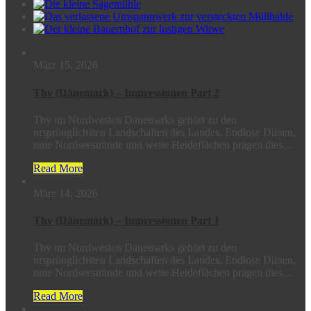
März 15, 2026
Thy (Dänemark) – Impressionen Part 2
Thy im Nordwesten Dänemarks gehört zu den
ursprünglichsten Landschaften des Landes. Endlose Dünen,
raue Nordseestrände und weite Heideflächen prägen dies…
Read More
März 14, 2026
Thy (Dänemark) – Impressionen Part 1
Thy im Nordwesten Dänemarks gehört zu den
ursprünglichsten Landschaften des Landes. Endlose Dünen,
raue Nordseestrände und weite Heideflächen prägen dies…
Read More