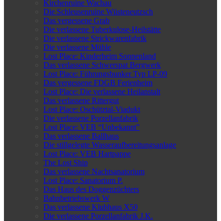
Kirchenruine Wachau
Die Schleusenruine Wüsteneutzsch
Das vergessene Grab
Die verlassene Tuberkulose-Heilstätte
Die verlassene Strickwarenfabrik
Die verlassene Mühle
Lost Place: Kinderheim Sonnenland
Das verlassene Schwerspat Bergwerk
Lost Place: Führungsbunker Typ LP-09
Das vergessene FDGB Ferienheim
Lost Place: Die verlassene Heilanstalt
Das verlassene Rittergut
Lost Place: Oschütztal-Viadukt
Die verlassene Porzellanfabrik
Lost Place: VEB “Unbekannt”
Das verlassene Ballhaus
Die stillgelegte Wasseraufbereitungsanlage
Lost Place: VEB Hartpappe
The Lost Ship
Das verlassene Nachtsanatorium
Lost Place: Sanatorium P.
Das Haus des Doggenzüchters
Bahnbetriebswerk W
Das verlassene Klubhaus X50
Die verlassene Porzellanfabrik J.K.