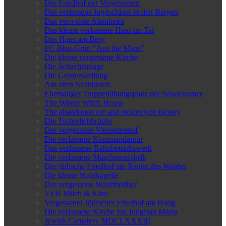
Der Friedhof der Vergessenen
Das verlassene Jagdschloss in den Bergen
Das verwaiste Altenheim
Das kleine verlassene Haus im Tal
Das Haus am Berg
FC Blau-Grün “Aus die Maus”
Die kleine vergessene Kirche
Die Schachtanlage
Die Geistersiedlung
Am alten Steinbruch
Ehemaliger Truppenübungsplatz der Sowjetarmee
The Winter Witch House
The abandoned car and motorcycle factory
Die Tscherlichbrücke
Der vergessene Vierseitenhof
Die verlassene Kommandantur
Das verlassene Bahnbetriebswerk
Die verlassene Maschinenfabrik
Der jüdische Friedhof am Rande des Waldes
Die kleine Waldkapelle
Der vergessene Waldfriedhof
VEB Milch & Käse
Vergessener Jüdischer Friedhof am Hang
Die verlassene Kirche zur Jungfrau Maria
Jewish Cemetery MDCLXXXIII