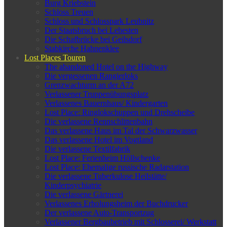
Burg Kriebstein
Schloss Treuen
Schloss und Schlosspark Leubnitz
Der Staatsbruch bei Lehesten
Die Schafbrücke bei Geilsdorf
Stabkirche Hahnenklee
Lost Places Touren
The abandoned Hotel on the Highway
Die vergessenen Rangierloks
Grenzwachturm an der A72
Verlassener Truppenübungsplatz
Verlassenes Bauernhaus/ Kindergarten
Lost Place: Ringlokschuppen und Drehscheibe
Die verlassene Rennschlittenbahn
Das verlassene Haus im Tal der Schwarzwasser
Das verlassene Hotel im Vogtland
Die verlassene Textilfabrik
Lost Place: Ferienheim Höllschenke
Lost Place: Ehemalige russische Radarstation
Die verlassene Tuberkulose Heilstätte/
Kinderpsychiatrie
Die verlassene Gärtnerei
Verlassenes Erholungsheim der Buchdrucker
Der verlassene Auto-Transportzug
Verlassener Bergbaubetrieb mit Schlosserei/ Werkstatt