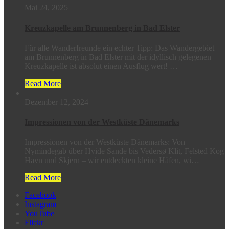
Mai 24, 2025
Kreuzkapelle am Brunnenberg in Bad Elster
Für alle Wanderfreunde ein echter Tipp: Das Wandergebiet
am Brunnenberg in Bad Elster mit der idyllisch gelegenen
Kreuzkapelle ist absolut einen Ausflug wert! …
Read More
Dezember 12, 2024
Impressionen von der Westküste Dänemarks
Impressionen von der Westküste Dänemarks: Von
Nymindegab über Hvide Sande bis Vedersø Klit, Felsted Kog
Havn und Skjern – wir entdeckten kleine Häfen, wi…
Read More
Facebook
Instagram
YouTube
Flickr