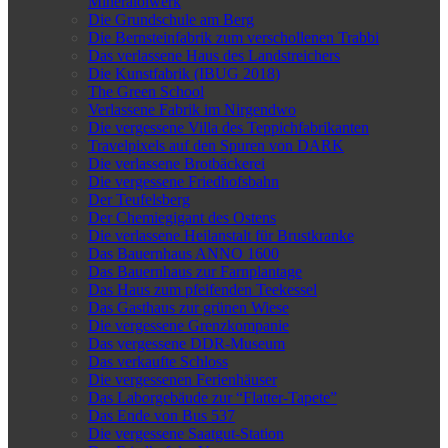
Mineralölwerk
Die Grundschule am Berg
Die Bernsteinfabrik zum verschollenen Trabbi
Das verlassene Haus des Landstreichers
Die Kunstfabrik (IBUG 2018)
The Green School
Verlassene Fabrik im Nirgendwo
Die vergessene Villa des Teppichfabrikanten
Travelpixels auf den Spuren von DARK
Die verlassene Brotbäckerei
Die vergessene Friedhofsbahn
Der Teufelsberg
Der Chemiegigant des Ostens
Die verlassene Heilanstalt für Brustkranke
Das Bauernhaus ANNO 1600
Das Bauernhaus zur Farnplantage
Das Haus zum pfeifenden Teekessel
Das Gasthaus zur grünen Wiese
Die vergessene Grenzkompanie
Das vergessene DDR-Museum
Das verkaufte Schloss
Die vergessenen Ferienhäuser
Das Laborgebäude zur “Flatter-Tapete”
Das Ende von Bus 537
Die vergessene Saatgut-Station