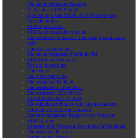
Die kleine verlassene Brauerei
Werkstatt – DTM 25 km/h
Zufallsfunde: Alte Mühle und Scheunen eines
Dreiseitenhofes
VEB Spezialmöbel
VEB Kindermusikinstrumente
Die verlassene Schanze… hier springt wohl keiner
mehr
Das Kreiskrankenhaus
Die kleine vergessene Fabrik im Tal
VEB Brot und Semmeln
The old power plant
Haus Deko
Die Ziemestalbrücke
Die verlassene Bobbahn
Die verlassenen Uhrenfabrik
Die vergessene ZENTRAL-
KOMPRESSORSTATION
Die stillgelegten Kinder- und Jugendschanzen
Das kleine Kaolin- und Tonwerk
Der zurückgelassene Bagger in der Tongrube
VEB Gardine
Verlassen und Vergessen: Das ikonische Tanzlokal
Die verfallene Kaserne
Der Hang der Puppen