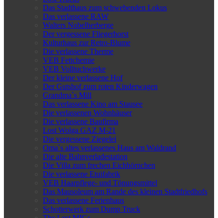
Das Stadthaus zum schwebenden Lokus
Das verlassene RAW
Walters Nobelherberge
Der vergessene Fliegerhorst
Kulturhaus zur Retro-Blume
Die verlassene Therme
VEB Fettchemie
VEB Volltuchwerke
Der kleine verlassene Hof
Der Gutshof zum roten Kinderwagen
Grandma`s Mill
Das verlassene Kino am Stausee
Die verlassenen Wohnhäuser
Die verlassene Baufirma
Lost Wolga GAZ M-21
Die vergessene Ziegelei
Oma`s altes verlassenes Haus am Waldrand
Die alte Bahnverladestation
Die Villa zum frechen Eichhörnchen
Die verlassene Etuifabrik
VEB Haarpflege- und Tönungsmittel
Das Mausoleum am Rande des kleinen Stadtfriedhofs
Das verlassene Ferienhaus
Schotterwerk zum Dump Truck
The Lost MIGs