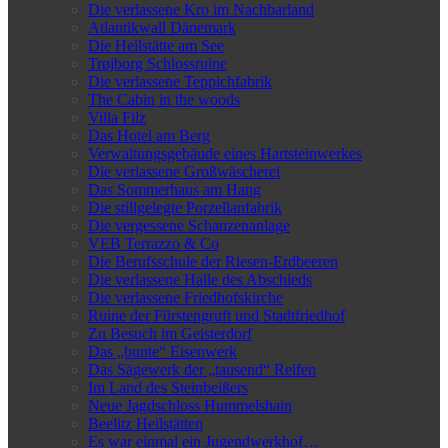
Die verlassene Kro im Nachbarland
Atlantikwall Dänemark
Die Heilstätte am See
Trøjborg Schlossruine
Die verlassene Teppichfabrik
The Cabin in the woods
Villa Filz
Das Hotel am Berg
Verwaltungsgebäude eines Hartsteinwerkes
Die verlassene Großwäscherei
Das Sommerhaus am Hang
Die stillgelegte Porzellanfabrik
Die vergessene Schanzenanlage
VEB Terrazzo & Co
Die Berufsschule der Riesen-Erdbeeren
Die verlassene Halle des Abschieds
Die verlassene Friedhofskirche
Ruine der Fürstengruft und Stadtfriedhof
Zu Besuch im Geisterdorf
Das „bunte“ Eisenwerk
Das Sägewerk der „tausend“ Reifen
Im Land des Steinbeißers
Neue Jagdschloss Hummelshain
Beelitz Heilstätten
Es war einmal ein Jugendwerkhof…