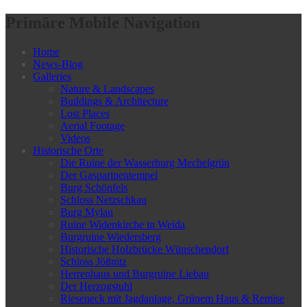
Primäre Mobile Navigation
Home
News-Blog
Galleries
Nature & Landscapes
Buildings & Architecture
Lost Places
Aerial Footage
Videos
Historische Orte
Die Ruine der Wasserburg Mechelgrün
Der Gasparinentempel
Burg Schönfels
Schloss Netzschkau
Burg Mylau
Ruine Widenkirche in Weida
Burgruine Wiedersberg
Historische Holzbrücke Wünschendorf
Schloss Jößnitz
Herrenhaus und Burgruine Liebau
Der Herzogstuhl
Rieseneck mit Jagdanlage, Grünem Haus & Remise