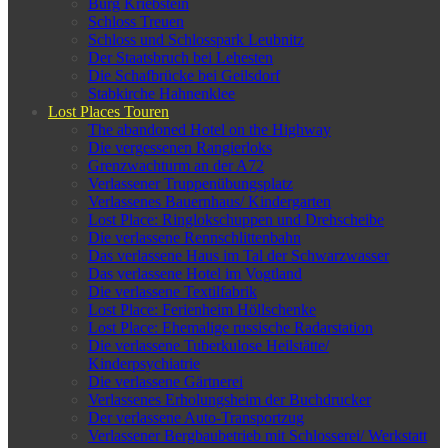
Burg Kriebstein
Schloss Treuen
Schloss und Schlosspark Leubnitz
Der Staatsbruch bei Lehesten
Die Schafbrücke bei Geilsdorf
Stabkirche Hahnenklee
Lost Places Touren
The abandoned Hotel on the Highway
Die vergessenen Rangierloks
Grenzwachturm an der A72
Verlassener Truppenübungsplatz
Verlassenes Bauernhaus/ Kindergarten
Lost Place: Ringlokschuppen und Drehscheibe
Die verlassene Rennschlittenbahn
Das verlassene Haus im Tal der Schwarzwasser
Das verlassene Hotel im Vogtland
Die verlassene Textilfabrik
Lost Place: Ferienheim Höllschenke
Lost Place: Ehemalige russische Radarstation
Die verlassene Tuberkulose Heilstätte/
Kinderpsychiatrie
Die verlassene Gärtnerei
Verlassenes Erholungsheim der Buchdrucker
Der verlassene Auto-Transportzug
Verlassener Bergbaubetrieb mit Schlosserei/ Werkstatt