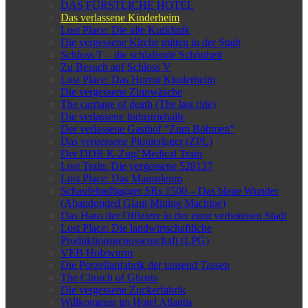
DAS FÜRSTLICHE HOTEL
Das verlassene Kinderheim
Lost Place: Die alte Kurklinik
Die vergessene Kirche mitten in der Stadt
Schloss T – die schlafende Schönheit
Zu Besuch auf Schloss V
Lost Place: Das Horror Kinderheim
Die vergessene Zinnwäsche
The carriage of death (The last ride)
Die verlassene Industriehalle
Der verlassene Gasthof “Zum Böhmen”
Das vergessene Pionierlager (ZPL)
Der DDR K-Zug/ Medical Train
Lost Train: Die vergessene 528137
Lost Place: Das Mausoleum
Schaufelradbagger SRs 1500 – Das blaue Wunder
(Abandonded Giant Mining Machine)
Das Haus der Offiziere in der einst verbotenen Stadt
Lost Place: Die landwirtschaftliche
Produktionsgenossenschaft (LPG)
VEB Holzwurm
Die Porzellanfabrik der tausend Tassen
The Church of Ghosts
Die vergessene Zuckerfabrik
Willkommen im Hotel Atlantis