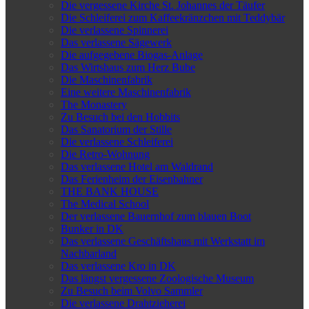
Die vergessene Kirche St. Johannes der Täufer
Die Schleiferei zum Kaffeekränzchen mit Teddybär
Die verlassene Spinnerei
Das verlassene Sägewerk
Die aufgegebene Biogas-Anlage
Das Wirtshaus zum Herz Bube
Die Maschinenfabrik
Eine weitere Maschinenfabrik
The Monastery
Zu Besuch bei den Hobbits
Das Sanatorium der Stille
Die verlassene Schleiferei
Die Retro-Wohnung
Das verlassene Hotel am Waldrand
Das Ferienheim der Eisenbahner
THE BANK HOUSE
The Medical School
Der verlassene Bauernhof zum blauen Boot
Bunker in DK
Das verlassene Geschäftshaus mit Werkstatt im
Nachbarland
Das verlassene Kro in DK
Das längst vergessene Zoologische Museum
Zu Besuch beim Volvo Sammler
Die verlassene Drahtzieherei