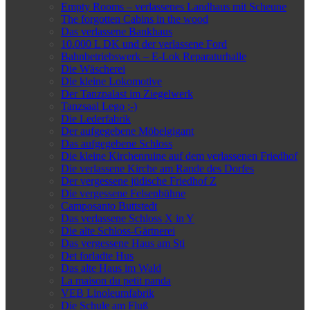
Empty Rooms – verlassenes Landhaus mit Scheune
The forgotten Cabins in the wood
Das verlassene Bankhaus
10.000 L DK und der verlassene Ford
Bahnbetriebswerk – E-Lok Reparaturhalle
Die Wäscherei
Die kleine Lokomotive
Der Tanzpalast im Ziegelwerk
Tanzsaal Lego ;-)
Die Lederfabrik
Der aufgegebene Möbelgigant
Das aufgegebene Schloss
Die kleine Kirchenruine auf dem verlassenen Friedhof
Die verlassene Kirche am Rande des Dorfes
Der vergessene jüdische Friedhof Z
Die vergessene Felsenbühne
Camposanto Buttstedt
Das verlassene Schloss X in Y
Die alte Schloss-Gärtnerei
Das vergessene Haus am Sti
Det forladte Hus
Das alte Haus im Wald
La maison du petit panda
VEB Linoleumfabrik
Die Schule am Fluß