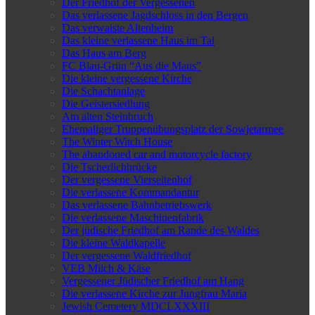
Der Friedhof der Vergessenen
Das verlassene Jagdschloss in den Bergen
Das verwaiste Altenheim
Das kleine verlassene Haus im Tal
Das Haus am Berg
FC Blau-Grün “Aus die Maus”
Die kleine vergessene Kirche
Die Schachtanlage
Die Geistersiedlung
Am alten Steinbruch
Ehemaliger Truppenübungsplatz der Sowjetarmee
The Winter Witch House
The abandoned car and motorcycle factory
Die Tscherlichbrücke
Der vergessene Vierseitenhof
Die verlassene Kommandantur
Das verlassene Bahnbetriebswerk
Die verlassene Maschinenfabrik
Der jüdische Friedhof am Rande des Waldes
Die kleine Waldkapelle
Der vergessene Waldfriedhof
VEB Milch & Käse
Vergessener Jüdischer Friedhof am Hang
Die verlassene Kirche zur Jungfrau Maria
Jewish Cemetery MDCLXXXIII