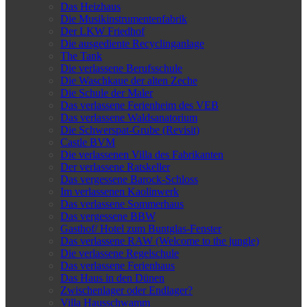
Das Heizhaus
Die Musikinstrumentenfabrik
Der LKW Friedhof
Die ausgediente Recyclinganlage
The Tank
Die verlassene Berufsschule
Die Waschkaue der alten Zeche
Die Schule der Maler
Das verlassene Ferienheim des VEB
Das verlassene Waldsanatorium
Die Schwerspat-Grube (Revisit)
Castle BVM
Die verlassenen Villa des Fabrikanten
Der verlassene Ratskeller
Das vergessene Barock-Schloss
Im verlassenen Kaolinwerk
Das verlassene Sommerhaus
Das vergessene BBW
Gasthof/ Hotel zum Buntglas-Fenster
Das verlassene RAW (Welcome to the jungle)
Die verlassene Regelschule
Das verlassene Ferienhaus
Das Haus in den Dünen
Zwischenlager oder Endlager?
Villa Hausschwamm