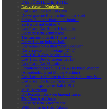
DAS FÜRSTLICHE HOTEL
Das verlassene Kinderheim
Lost Place: Die alte Kurklinik
Die vergessene Kirche mitten in der Stadt
Schloss T – die schlafende Schönheit
Zu Besuch auf Schloss V
Lost Place: Das Horror Kinderheim
Die vergessene Zinnwäsche
The carriage of death (The last ride)
Die verlassene Industriehalle
Der verlassene Gasthof “Zum Böhmen”
Das vergessene Pionierlager (ZPL)
Der DDR K-Zug/ Medical Train
Lost Train: Die vergessene 528137
Lost Place: Das Mausoleum
Schaufelradbagger SRs 1500 – Das blaue Wunder
(Abandonded Giant Mining Machine)
Das Haus der Offiziere in der einst verbotenen Stadt
Lost Place: Die landwirtschaftliche
Produktionsgenossenschaft (LPG)
VEB Holzwurm
Die Porzellanfabrik der tausend Tassen
The Church of Ghosts
Die vergessene Zuckerfabrik
Willkommen im Hotel Atlantis