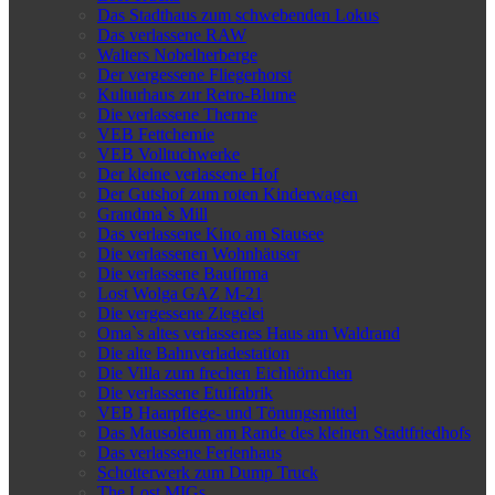
Das Stadthaus zum schwebenden Lokus
Das verlassene RAW
Walters Nobelherberge
Der vergessene Fliegerhorst
Kulturhaus zur Retro-Blume
Die verlassene Therme
VEB Fettchemie
VEB Volltuchwerke
Der kleine verlassene Hof
Der Gutshof zum roten Kinderwagen
Grandma`s Mill
Das verlassene Kino am Stausee
Die verlassenen Wohnhäuser
Die verlassene Baufirma
Lost Wolga GAZ M-21
Die vergessene Ziegelei
Oma`s altes verlassenes Haus am Waldrand
Die alte Bahnverladestation
Die Villa zum frechen Eichhörnchen
Die verlassene Etuifabrik
VEB Haarpflege- und Tönungsmittel
Das Mausoleum am Rande des kleinen Stadtfriedhofs
Das verlassene Ferienhaus
Schotterwerk zum Dump Truck
The Lost MIGs