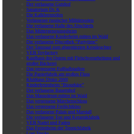
Der verlassene Gutshof
Sanatorium Dr. K
Die Kalkbrennöfen
Verlassener russischer Militärposten
Die verlassene Halle des Abschieds
Das Müttergenesungsheim
Das verlassene Kinderheim mitten im Wald
Die verlassene Discothek “Partytime”
Der Tanzsaal zum abgestürzten Kronleuchter
VEB Toyfactory
Kaufhaus des Ostens mit Fleischverarbeitung und
großer Bäckerei
Das vergessene Fußballstadion
Die Papierfabrik am großen Fluss
Klubhaus Disko 2000
Kinderferienheim “Biosphäre”
Der verlassene Bauernhof
Das Mausoleum mitten im Wald
Das vergessene Märchenschloss
Das vergessene Freilichtkino
Das verlassene Palais und Marstall
Die verlassene Ton und Keramikfabrik
VEB Nadel und Faden
Das Ferienheim der Teppichfabrik
Lost Trucks