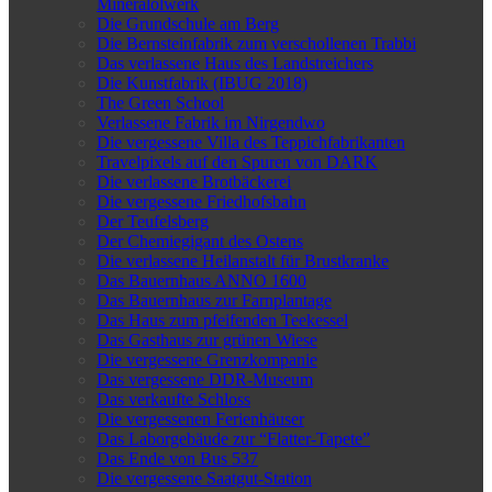
Mineralölwerk
Die Grundschule am Berg
Die Bernsteinfabrik zum verschollenen Trabbi
Das verlassene Haus des Landstreichers
Die Kunstfabrik (IBUG 2018)
The Green School
Verlassene Fabrik im Nirgendwo
Die vergessene Villa des Teppichfabrikanten
Travelpixels auf den Spuren von DARK
Die verlassene Brotbäckerei
Die vergessene Friedhofsbahn
Der Teufelsberg
Der Chemiegigant des Ostens
Die verlassene Heilanstalt für Brustkranke
Das Bauernhaus ANNO 1600
Das Bauernhaus zur Farnplantage
Das Haus zum pfeifenden Teekessel
Das Gasthaus zur grünen Wiese
Die vergessene Grenzkompanie
Das vergessene DDR-Museum
Das verkaufte Schloss
Die vergessenen Ferienhäuser
Das Laborgebäude zur “Flatter-Tapete”
Das Ende von Bus 537
Die vergessene Saatgut-Station