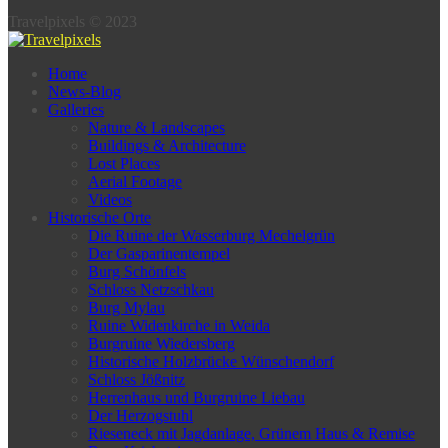
Travelpixels © 2023
Home
News-Blog
Galleries
Nature & Landscapes
Buildings & Architecture
Lost Places
Aerial Footage
Videos
Historische Orte
Die Ruine der Wasserburg Mechelgrün
Der Gasparinentempel
Burg Schönfels
Schloss Netzschkau
Burg Mylau
Ruine Widenkirche in Weida
Burgruine Wiedersberg
Historische Holzbrücke Wünschendorf
Schloss Jößnitz
Herrenhaus und Burgruine Liebau
Der Herzogstuhl
Rieseneck mit Jagdanlage, Grünem Haus & Remise