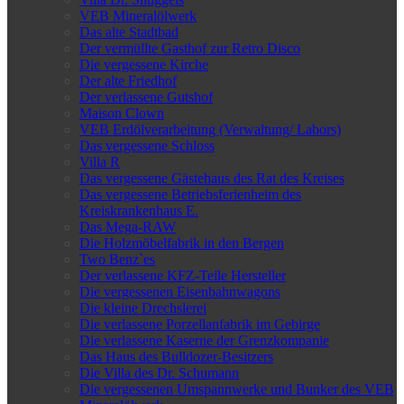
VEB Mineralölwerk
Das alte Stadtbad
Der vermüllte Gasthof zur Retro Disco
Die vergessene Kirche
Der alte Friedhof
Der verlassene Gutshof
Maison Clown
VEB Erdölverarbeitung (Verwaltung/ Labors)
Das vergessene Schloss
Villa R
Das vergessene Gästehaus des Rat des Kreises
Das vergessene Betriebsferienheim des
Kreiskrankenhaus E.
Das Mega-RAW
Die Holzmöbelfabrik in den Bergen
Two Benz`es
Der verlassene KFZ-Teile Hersteller
Die vergessenen Eisenbahnwagons
Die kleine Drechslerei
Die verlassene Porzellanfabrik im Gebirge
Die verlassene Kaserne der Grenzkompanie
Das Haus des Bulldozer-Besitzers
Die Villa des Dr. Schumann
Die vergessenen Umspannwerke und Bunker des VEB