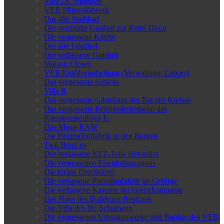
Villa Dr. Snuggels
VEB Mineralölwerk
Das alte Stadtbad
Der vermüllte Gasthof zur Retro Disco
Die vergessene Kirche
Der alte Friedhof
Der verlassene Gutshof
Maison Clown
VEB Erdölverarbeitung (Verwaltung/ Labors)
Das vergessene Schloss
Villa R
Das vergessene Gästehaus des Rat des Kreises
Das vergessene Betriebsferienheim des
Kreiskrankenhaus E.
Das Mega-RAW
Die Holzmöbelfabrik in den Bergen
Two Benz`es
Der verlassene KFZ-Teile Hersteller
Die vergessenen Eisenbahnwagons
Die kleine Drechslerei
Die verlassene Porzellanfabrik im Gebirge
Die verlassene Kaserne der Grenzkompanie
Das Haus des Bulldozer-Besitzers
Die Villa des Dr. Schumann
Die vergessenen Umspannwerke und Bunker des VEB