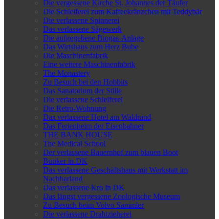
Die vergessene Kirche St. Johannes der Täufer
Die Schleiferei zum Kaffeekränzchen mit Teddybär
Die verlassene Spinnerei
Das verlassene Sägewerk
Die aufgegebene Biogas-Anlage
Das Wirtshaus zum Herz Bube
Die Maschinenfabrik
Eine weitere Maschinenfabrik
The Monastery
Zu Besuch bei den Hobbits
Das Sanatorium der Stille
Die verlassene Schleiferei
Die Retro-Wohnung
Das verlassene Hotel am Waldrand
Das Ferienheim der Eisenbahner
THE BANK HOUSE
The Medical School
Der verlassene Bauernhof zum blauen Boot
Bunker in DK
Das verlassene Geschäftshaus mit Werkstatt im
Nachbarland
Das verlassene Kro in DK
Das längst vergessene Zoologische Museum
Zu Besuch beim Volvo Sammler
Die verlassene Drahtzieherei