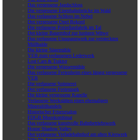
Das vergessene Jagdschloss
Die vergessene Eisenbahnbrücke im Wald
Das verlassene Schloss im Nebel
Der vergessene Opel Rekord
Die verlassene Porzellanfabrik im Tal
Der kleine Bauernhof zur lustigen Witwe
Das verlassene Umspannwerk zur versteckten
Müllhalde
Die kleine Sägemühle
VEB zum verlassenen Lederwerk
Lost Cars & Traktor
Die vergessene Wassermühle
Das verlassene Ferienheim eines längst vergessene
VEB
Die verlassene Spinnerei
Der verlassene Ferienpark
Die kleine vergessene Kapelle
Verlassene Werkstätten eines ehemaligen
Mineralölhandels
Historischer Friseursalon
FDGB Mooskombinat
Das verlassene kunstvolle Bahnbetriebswerk
House Shadow Valley
Der verlassene Verladebahnhof am alten Kieswerk
Villa Dr. Snuggels