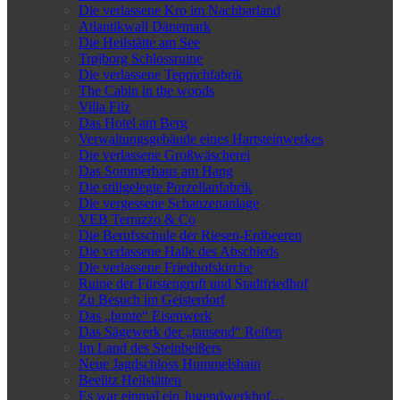
Die verlassene Kro im Nachbarland
Atlantikwall Dänemark
Die Heilstätte am See
Trøjborg Schlossruine
Die verlassene Teppichfabrik
The Cabin in the woods
Villa Filz
Das Hotel am Berg
Verwaltungsgebäude eines Hartsteinwerkes
Die verlassene Großwäscherei
Das Sommerhaus am Hang
Die stillgelegte Porzellanfabrik
Die vergessene Schanzenanlage
VEB Terrazzo & Co
Die Berufsschule der Riesen-Erdbeeren
Die verlassene Halle des Abschieds
Die verlassene Friedhofskirche
Ruine der Fürstengruft und Stadtfriedhof
Zu Besuch im Geisterdorf
Das „bunte“ Eisenwerk
Das Sägewerk der „tausend“ Reifen
Im Land des Steinbeißers
Neue Jagdschloss Hummelshain
Beelitz Heilstätten
Es war einmal ein Jugendwerkhof…