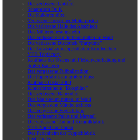
Der verlassene Gutshof
Sanatorium Dr. K
Die Kalkbrennöfen
Verlassener russischer Militärposten
Die verlassene Halle des Abschieds
Das Müttergenesungsheim
Das verlassene Kinderheim mitten im Wald
Die verlassene Discothek “Partytime”
Der Tanzsaal zum abgestürzten Kronleuchter
VEB Toyfactory
Kaufhaus des Ostens mit Fleischverarbeitung und
großer Bäckerei
Das vergessene Fußballstadion
Die Papierfabrik am großen Fluss
Klubhaus Disko 2000
Kinderferienheim “Biosphäre”
Der verlassene Bauernhof
Das Mausoleum mitten im Wald
Das vergessene Märchenschloss
Das vergessene Freilichtkino
Das verlassene Palais und Marstall
Die verlassene Ton und Keramikfabrik
VEB Nadel und Faden
Das Ferienheim der Teppichfabrik
Lost Trucks