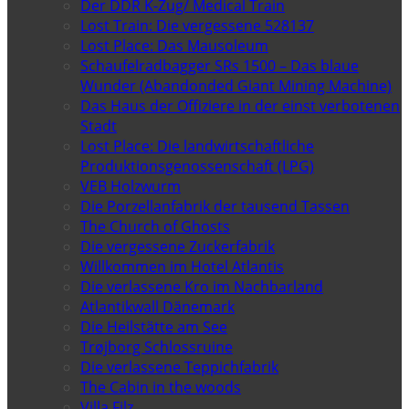
Der DDR K-Zug/ Medical Train
Lost Train: Die vergessene 528137
Lost Place: Das Mausoleum
Schaufelradbagger SRs 1500 – Das blaue
Wunder (Abandonded Giant Mining Machine)
Das Haus der Offiziere in der einst verbotenen
Stadt
Lost Place: Die landwirtschaftliche
Produktionsgenossenschaft (LPG)
VEB Holzwurm
Die Porzellanfabrik der tausend Tassen
The Church of Ghosts
Die vergessene Zuckerfabrik
Willkommen im Hotel Atlantis
Die verlassene Kro im Nachbarland
Atlantikwall Dänemark
Die Heilstätte am See
Trøjborg Schlossruine
Die verlassene Teppichfabrik
The Cabin in the woods
Villa Filz