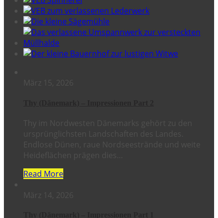
März 15, 2026
Thy (Dänemark) – Impressionen Part 2
Thy im Nordwesten Dänemarks gehört zu den
ursprünglichsten Landschaften des Landes.
Endlose Dünen, raue Nordseestrände und weite
Heideflächen prägen dies…
Read More
März 14, 2026
Thy (Dänemark) – Impressionen Part 1