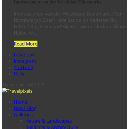
Impressionen von der Westküste Dänemarks
Impressionen von der Westküste Dänemarks: Von
Nymindegab über Hvide Sande bis Vedersø Klit,
Felsted Kog Havn und Skjern – wir entdeckten kleine
Häfen, wi…
Read More
Facebook
Instagram
YouTube
Flickr
Travelpixels © 2023
Home
News-Blog
Galleries
Nature & Landscapes
Buildings & Architecture