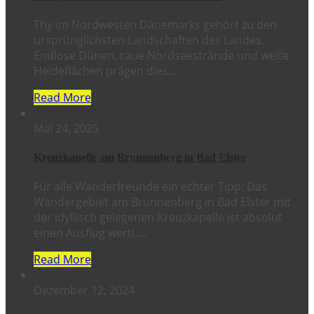
Thy im Nordwesten Dänemarks gehört zu den
ursprünglichsten Landschaften des Landes.
Endlose Dünen, raue Nordseestrände und weite
Heideflächen prägen dies…
Read More
Mai 24, 2025
Kreuzkapelle am Brunnenberg in Bad Elster
Für alle Wanderfreunde ein echter Tipp: Das
Wandergebiet am Brunnenberg in Bad Elster mit
der idyllisch gelegenen Kreuzkapelle ist absolut
einen Ausflug wert! …
Read More
Dezember 12, 2024