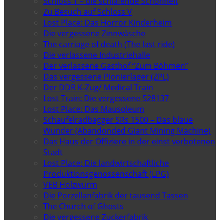
Schloss T – die schlafende Schönheit
Zu Besuch auf Schloss V
Lost Place: Das Horror Kinderheim
Die vergessene Zinnwäsche
The carriage of death (The last ride)
Die verlassene Industriehalle
Der verlassene Gasthof “Zum Böhmen”
Das vergessene Pionierlager (ZPL)
Der DDR K-Zug/ Medical Train
Lost Train: Die vergessene 528137
Lost Place: Das Mausoleum
Schaufelradbagger SRs 1500 – Das blaue
Wunder (Abandonded Giant Mining Machine)
Das Haus der Offiziere in der einst verbotenen
Stadt
Lost Place: Die landwirtschaftliche
Produktionsgenossenschaft (LPG)
VEB Holzwurm
Die Porzellanfabrik der tausend Tassen
The Church of Ghosts
Die vergessene Zuckerfabrik