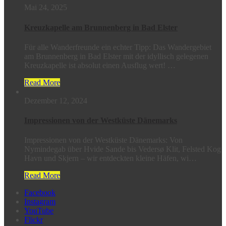
Mai 24, 2025
Kreuzkapelle am Brunnenberg in Bad Elster
Für alle Wanderfreunde ein echter Tipp: Das Wandergebiet
am Brunnenberg in Bad Elster mit der idyllisch gelegenen
Kreuzkapelle ist absolut einen Ausflug wert! …
Read More
Dezember 12, 2024
Impressionen von der Westküste Dänemarks
Impressionen von der Westküste Dänemarks: Von
Nymindegab über Hvide Sande bis Vedersø Klit, Felsted Kog
Havn und Skjern – wir entdeckten kleine Häfen, wi…
Read More
Facebook
Instagram
YouTube
Flickr