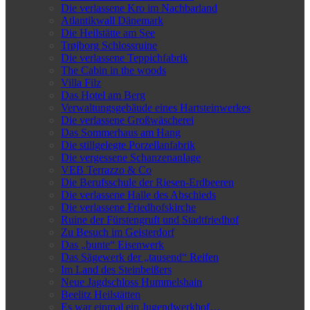
Die verlassene Kro im Nachbarland
Atlantikwall Dänemark
Die Heilstätte am See
Trøjborg Schlossruine
Die verlassene Teppichfabrik
The Cabin in the woods
Villa Filz
Das Hotel am Berg
Verwaltungsgebäude eines Hartsteinwerkes
Die verlassene Großwäscherei
Das Sommerhaus am Hang
Die stillgelegte Porzellanfabrik
Die vergessene Schanzenanlage
VEB Terrazzo & Co
Die Berufsschule der Riesen-Erdbeeren
Die verlassene Halle des Abschieds
Die verlassene Friedhofskirche
Ruine der Fürstengruft und Stadtfriedhof
Zu Besuch im Geisterdorf
Das „bunte“ Eisenwerk
Das Sägewerk der „tausend“ Reifen
Im Land des Steinbeißers
Neue Jagdschloss Hummelshain
Beelitz Heilstätten
Es war einmal ein Jugendwerkhof…