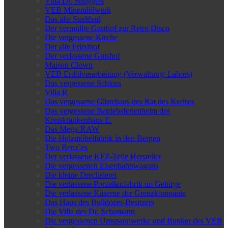
Villa Dr. Snuggels
VEB Mineralölwerk
Das alte Stadtbad
Der vermüllte Gasthof zur Retro Disco
Die vergessene Kirche
Der alte Friedhof
Der verlassene Gutshof
Maison Clown
VEB Erdölverarbeitung (Verwaltung/ Labors)
Das vergessene Schloss
Villa R
Das vergessene Gästehaus des Rat des Kreises
Das vergessene Betriebsferienheim des
Kreiskrankenhaus E.
Das Mega-RAW
Die Holzmöbelfabrik in den Bergen
Two Benz`es
Der verlassene KFZ-Teile Hersteller
Die vergessenen Eisenbahnwagons
Die kleine Drechslerei
Die verlassene Porzellanfabrik im Gebirge
Die verlassene Kaserne der Grenzkompanie
Das Haus des Bulldozer-Besitzers
Die Villa des Dr. Schumann
Die vergessenen Umspannwerke und Bunker des VEB