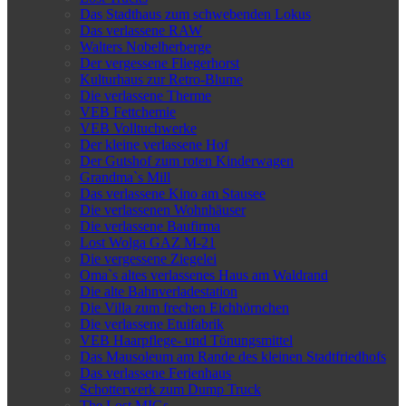
Das Stadthaus zum schwebenden Lokus
Das verlassene RAW
Walters Nobelherberge
Der vergessene Fliegerhorst
Kulturhaus zur Retro-Blume
Die verlassene Therme
VEB Fettchemie
VEB Volltuchwerke
Der kleine verlassene Hof
Der Gutshof zum roten Kinderwagen
Grandma`s Mill
Das verlassene Kino am Stausee
Die verlassenen Wohnhäuser
Die verlassene Baufirma
Lost Wolga GAZ M-21
Die vergessene Ziegelei
Oma`s altes verlassenes Haus am Waldrand
Die alte Bahnverladestation
Die Villa zum frechen Eichhörnchen
Die verlassene Etuifabrik
VEB Haarpflege- und Tönungsmittel
Das Mausoleum am Rande des kleinen Stadtfriedhofs
Das verlassene Ferienhaus
Schotterwerk zum Dump Truck
The Lost MIGs