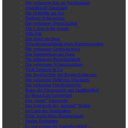
Die verlassene Kro im Nachbarland
Atlantikwall Dänemark
Die Heilstätte am See
Trøjborg Schlossruine
Die verlassene Teppichfabrik
The Cabin in the woods
Villa Filz
Das Hotel am Berg
Verwaltungsgebäude eines Hartsteinwerkes
Die verlassene Großwäscherei
Das Sommerhaus am Hang
Die stillgelegte Porzellanfabrik
Die vergessene Schanzenanlage
VEB Terrazzo & Co
Die Berufsschule der Riesen-Erdbeeren
Die verlassene Halle des Abschieds
Die verlassene Friedhofskirche
Ruine der Fürstengruft und Stadtfriedhof
Zu Besuch im Geisterdorf
Das „bunte“ Eisenwerk
Das Sägewerk der „tausend“ Reifen
Im Land des Steinbeißers
Neue Jagdschloss Hummelshain
Beelitz Heilstätten
Es war einmal ein Jugendwerkhof…