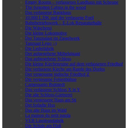
Empty Rooms – verlassenes Landhaus mit Scheune
The forgotten Cabins in the wood
Das verlassene Bankhaus
10.000 L DK und der verlassene Ford
Bahnbetriebswerk – E-Lok Reparaturhalle
Die Wäscherei
Die kleine Lokomotive
Der Tanzpalast im Ziegelwerk
Tanzsaal Lego ;-)
Die Lederfabrik
Der aufgegebene Möbelgigant
Das aufgegebene Schloss
Die kleine Kirchenruine auf dem verlassenen Friedhof
Die verlassene Kirche am Rande des Dorfes
Der vergessene jüdische Friedhof Z
Die vergessene Felsenbühne
Camposanto Buttstedt
Das verlassene Schloss X in Y
Die alte Schloss-Gärtnerei
Das vergessene Haus am Sti
Det forladte Hus
Das alte Haus im Wald
La maison du petit panda
VEB Linoleumfabrik
Die Schule am Fluß