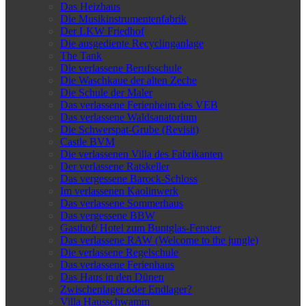
Das Heizhaus
Die Musikinstrumentenfabrik
Der LKW Friedhof
Die ausgediente Recyclinganlage
The Tank
Die verlassene Berufsschule
Die Waschkaue der alten Zeche
Die Schule der Maler
Das verlassene Ferienheim des VEB
Das verlassene Waldsanatorium
Die Schwerspat-Grube (Revisit)
Castle BVM
Die verlassenen Villa des Fabrikanten
Der verlassene Ratskeller
Das vergessene Barock-Schloss
Im verlassenen Kaolinwerk
Das verlassene Sommerhaus
Das vergessene BBW
Gasthof/ Hotel zum Buntglas-Fenster
Das verlassene RAW (Welcome to the jungle)
Die verlassene Regelschule
Das verlassene Ferienhaus
Das Haus in den Dünen
Zwischenlager oder Endlager?
Villa Hausschwamm