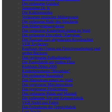
Der verlassene Gutshof
Sanatorium Dr. K
Die Kalkbrennöfen
Verlassener russischer Militärposten
Die verlassene Halle des Abschieds
Das Müttergenesungsheim
Das verlassene Kinderheim mitten im Wald
Die verlassene Discothek “Partytime”
Der Tanzsaal zum abgestürzten Kronleuchter
VEB Toyfactory
Kaufhaus des Ostens mit Fleischverarbeitung und
großer Bäckerei
Das vergessene Fußballstadion
Die Papierfabrik am großen Fluss
Klubhaus Disko 2000
Kinderferienheim “Biosphäre”
Der verlassene Bauernhof
Das Mausoleum mitten im Wald
Das vergessene Märchenschloss
Das vergessene Freilichtkino
Das verlassene Palais und Marstall
Die verlassene Ton und Keramikfabrik
VEB Nadel und Faden
Das Ferienheim der Teppichfabrik
Lost Trucks