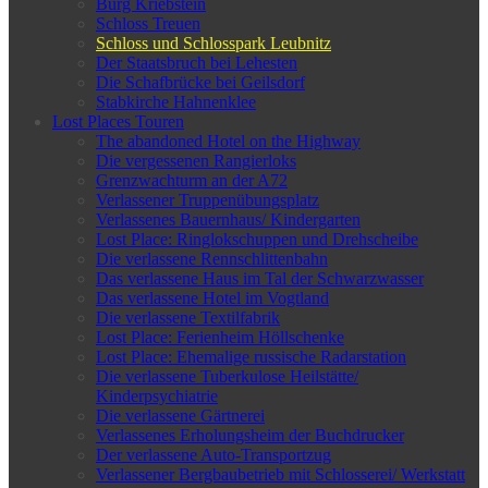
Burg Kriebstein
Schloss Treuen
Schloss und Schlosspark Leubnitz
Der Staatsbruch bei Lehesten
Die Schafbrücke bei Geilsdorf
Stabkirche Hahnenklee
Lost Places Touren
The abandoned Hotel on the Highway
Die vergessenen Rangierloks
Grenzwachturm an der A72
Verlassener Truppenübungsplatz
Verlassenes Bauernhaus/ Kindergarten
Lost Place: Ringlokschuppen und Drehscheibe
Die verlassene Rennschlittenbahn
Das verlassene Haus im Tal der Schwarzwasser
Das verlassene Hotel im Vogtland
Die verlassene Textilfabrik
Lost Place: Ferienheim Höllschenke
Lost Place: Ehemalige russische Radarstation
Die verlassene Tuberkulose Heilstätte/
Kinderpsychiatrie
Die verlassene Gärtnerei
Verlassenes Erholungsheim der Buchdrucker
Der verlassene Auto-Transportzug
Verlassener Bergbaubetrieb mit Schlosserei/ Werkstatt