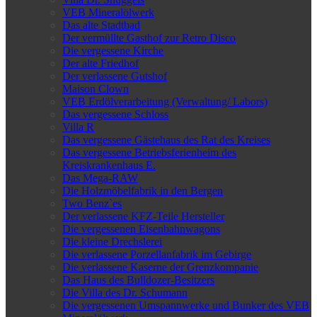
VEB Mineralölwerk
Das alte Stadtbad
Der vermüllte Gasthof zur Retro Disco
Die vergessene Kirche
Der alte Friedhof
Der verlassene Gutshof
Maison Clown
VEB Erdölverarbeitung (Verwaltung/ Labors)
Das vergessene Schloss
Villa R
Das vergessene Gästehaus des Rat des Kreises
Das vergessene Betriebsferienheim des
Kreiskrankenhaus E.
Das Mega-RAW
Die Holzmöbelfabrik in den Bergen
Two Benz`es
Der verlassene KFZ-Teile Hersteller
Die vergessenen Eisenbahnwagons
Die kleine Drechslerei
Die verlassene Porzellanfabrik im Gebirge
Die verlassene Kaserne der Grenzkompanie
Das Haus des Bulldozer-Besitzers
Die Villa des Dr. Schumann
Die vergessenen Umspannwerke und Bunker des VEB