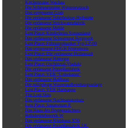
Kirchenruine Wachau
Die Schleusenruine Wüsteneutzsch
Das vergessene Grab
Die verlassene Tuberkulose-Heilstätte
Die verlassene Strickwarenfabrik
Die verlassene Mühle
Lost Place: Kinderheim Sonnenland
Das verlassene Schwerspat Bergwerk
Lost Place: Führungsbunker Typ LP-09
Das vergessene FDGB Ferienheim
Lost Place: Die verlassene Heilanstalt
Das verlassene Rittergut
Lost Place: Oschütztal-Viadukt
Die verlassene Porzellanfabrik
Lost Place: VEB “Unbekannt”
Das verlassene Ballhaus
Die stillgelegte Wasseraufbereitungsanlage
Lost Place: VEB Hartpappe
The Lost Ship
Das verlassene Nachtsanatorium
Lost Place: Sanatorium P.
Das Haus des Doggenzüchters
Bahnbetriebswerk W
Das verlassene Klubhaus X50
Die verlassene Porzellanfabrik J.K.