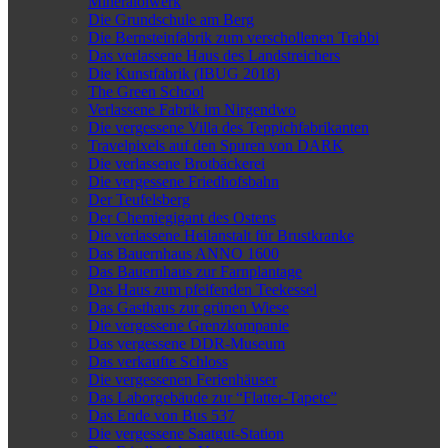
Mineralölwerk
Die Grundschule am Berg
Die Bernsteinfabrik zum verschollenen Trabbi
Das verlassene Haus des Landstreichers
Die Kunstfabrik (IBUG 2018)
The Green School
Verlassene Fabrik im Nirgendwo
Die vergessene Villa des Teppichfabrikanten
Travelpixels auf den Spuren von DARK
Die verlassene Brotbäckerei
Die vergessene Friedhofsbahn
Der Teufelsberg
Der Chemiegigant des Ostens
Die verlassene Heilanstalt für Brustkranke
Das Bauernhaus ANNO 1600
Das Bauernhaus zur Farnplantage
Das Haus zum pfeifenden Teekessel
Das Gasthaus zur grünen Wiese
Die vergessene Grenzkompanie
Das vergessene DDR-Museum
Das verkaufte Schloss
Die vergessenen Ferienhäuser
Das Laborgebäude zur “Flatter-Tapete”
Das Ende von Bus 537
Die vergessene Saatgut-Station