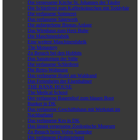
Die vergessene Kirche St. Johannes der Täufer
Die Schleiferei zum Kaffeekränzchen mit Teddybär
Die verlassene Spinnerei
Das verlassene Sägewerk
Die aufgegebene Biogas-Anlage
Das Wirtshaus zum Herz Bube
Die Maschinenfabrik
Eine weitere Maschinenfabrik
The Monastery
Zu Besuch bei den Hobbits
Das Sanatorium der Stille
Die verlassene Schleiferei
Die Retro-Wohnung
Das verlassene Hotel am Waldrand
Das Ferienheim der Eisenbahner
THE BANK HOUSE
The Medical School
Der verlassene Bauernhof zum blauen Boot
Bunker in DK
Das verlassene Geschäftshaus mit Werkstatt im
Nachbarland
Das verlassene Kro in DK
Das längst vergessene Zoologische Museum
Zu Besuch beim Volvo Sammler
Die verlassene Drahtzieherei