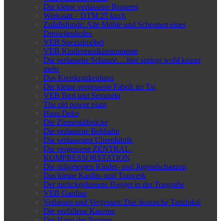
Die kleine verlassene Brauerei
Werkstatt – DTM 25 km/h
Zufallsfunde: Alte Mühle und Scheunen eines
Dreiseitenhofes
VEB Spezialmöbel
VEB Kindermusikinstrumente
Die verlassene Schanze… hier springt wohl keiner
mehr
Das Kreiskrankenhaus
Die kleine vergessene Fabrik im Tal
VEB Brot und Semmeln
The old power plant
Haus Deko
Die Ziemestalbrücke
Die verlassene Bobbahn
Die verlassenen Uhrenfabrik
Die vergessene ZENTRAL-
KOMPRESSORSTATION
Die stillgelegten Kinder- und Jugendschanzen
Das kleine Kaolin- und Tonwerk
Der zurückgelassene Bagger in der Tongrube
VEB Gardine
Verlassen und Vergessen: Das ikonische Tanzlokal
Die verfallene Kaserne
Der Hang der Puppen