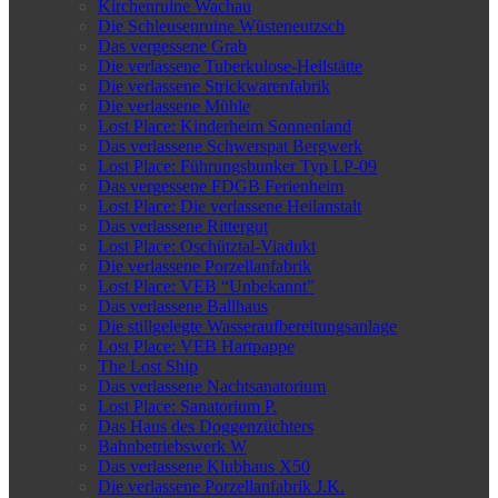
Kirchenruine Wachau
Die Schleusenruine Wüsteneutzsch
Das vergessene Grab
Die verlassene Tuberkulose-Heilstätte
Die verlassene Strickwarenfabrik
Die verlassene Mühle
Lost Place: Kinderheim Sonnenland
Das verlassene Schwerspat Bergwerk
Lost Place: Führungsbunker Typ LP-09
Das vergessene FDGB Ferienheim
Lost Place: Die verlassene Heilanstalt
Das verlassene Rittergut
Lost Place: Oschütztal-Viadukt
Die verlassene Porzellanfabrik
Lost Place: VEB “Unbekannt”
Das verlassene Ballhaus
Die stillgelegte Wasseraufbereitungsanlage
Lost Place: VEB Hartpappe
The Lost Ship
Das verlassene Nachtsanatorium
Lost Place: Sanatorium P.
Das Haus des Doggenzüchters
Bahnbetriebswerk W
Das verlassene Klubhaus X50
Die verlassene Porzellanfabrik J.K.