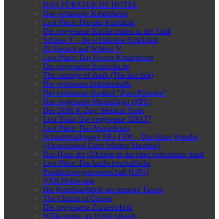
DAS FÜRSTLICHE HOTEL
Das verlassene Kinderheim
Lost Place: Die alte Kurklinik
Die vergessene Kirche mitten in der Stadt
Schloss T – die schlafende Schönheit
Zu Besuch auf Schloss V
Lost Place: Das Horror Kinderheim
Die vergessene Zinnwäsche
The carriage of death (The last ride)
Die verlassene Industriehalle
Der verlassene Gasthof “Zum Böhmen”
Das vergessene Pionierlager (ZPL)
Der DDR K-Zug/ Medical Train
Lost Train: Die vergessene 528137
Lost Place: Das Mausoleum
Schaufelradbagger SRs 1500 – Das blaue Wunder
(Abandonded Giant Mining Machine)
Das Haus der Offiziere in der einst verbotenen Stadt
Lost Place: Die landwirtschaftliche
Produktionsgenossenschaft (LPG)
VEB Holzwurm
Die Porzellanfabrik der tausend Tassen
The Church of Ghosts
Die vergessene Zuckerfabrik
Willkommen im Hotel Atlantis