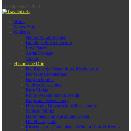
Travelpixels © 2023
Home
News-Blog
Galleries
Nature & Landscapes
Buildings & Architecture
Lost Places
Aerial Footage
Videos
Historische Orte
Die Ruine der Wasserburg Mechelgrün
Der Gasparinentempel
Burg Schönfels
Schloss Netzschkau
Burg Mylau
Ruine Widenkirche in Weida
Burgruine Wiedersberg
Historische Holzbrücke Wünschendorf
Schloss Jößnitz
Herrenhaus und Burgruine Liebau
Der Herzogstuhl
Rieseneck mit Jagdanlage, Grünem Haus & Remise