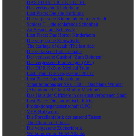
DAS FÜRSTLICHE HOTEL
Das verlassene Kinderheim
Lost Place: Die alte Kurklinik
Die vergessene Kirche mitten in der Stadt
Schloss T – die schlafende Schönheit
Zu Besuch auf Schloss V
Lost Place: Das Horror Kinderheim
Die vergessene Zinnwäsche
The carriage of death (The last ride)
Die verlassene Industriehalle
Der verlassene Gasthof “Zum Böhmen”
Das vergessene Pionierlager (ZPL)
Der DDR K-Zug/ Medical Train
Lost Train: Die vergessene 528137
Lost Place: Das Mausoleum
Schaufelradbagger SRs 1500 – Das blaue Wunder
(Abandonded Giant Mining Machine)
Das Haus der Offiziere in der einst verbotenen Stadt
Lost Place: Die landwirtschaftliche
Produktionsgenossenschaft (LPG)
VEB Holzwurm
Die Porzellanfabrik der tausend Tassen
The Church of Ghosts
Die vergessene Zuckerfabrik
Willkommen im Hotel Atlantis