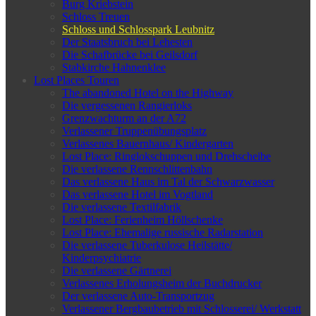
Burg Kriebstein
Schloss Treuen
Schloss und Schlosspark Leubnitz
Der Staatsbruch bei Lehesten
Die Schafbrücke bei Geilsdorf
Stabkirche Hahnenklee
Lost Places Touren
The abandoned Hotel on the Highway
Die vergessenen Rangierloks
Grenzwachturm an der A72
Verlassener Truppenübungsplatz
Verlassenes Bauernhaus/ Kindergarten
Lost Place: Ringlokschuppen und Drehscheibe
Die verlassene Rennschlittenbahn
Das verlassene Haus im Tal der Schwarzwasser
Das verlassene Hotel im Vogtland
Die verlassene Textilfabrik
Lost Place: Ferienheim Höllschenke
Lost Place: Ehemalige russische Radarstation
Die verlassene Tuberkulose Heilstätte/
Kinderpsychiatrie
Die verlassene Gärtnerei
Verlassenes Erholungsheim der Buchdrucker
Der verlassene Auto-Transportzug
Verlassener Bergbaubetrieb mit Schlosserei/ Werkstatt