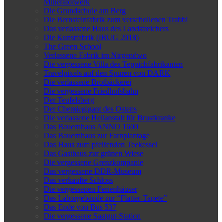
Mineralölwerk
Die Grundschule am Berg
Die Bernsteinfabrik zum verschollenen Trabbi
Das verlassene Haus des Landstreichers
Die Kunstfabrik (IBUG 2018)
The Green School
Verlassene Fabrik im Nirgendwo
Die vergessene Villa des Teppichfabrikanten
Travelpixels auf den Spuren von DARK
Die verlassene Brotbäckerei
Die vergessene Friedhofsbahn
Der Teufelsberg
Der Chemiegigant des Ostens
Die verlassene Heilanstalt für Brustkranke
Das Bauernhaus ANNO 1600
Das Bauernhaus zur Farnplantage
Das Haus zum pfeifenden Teekessel
Das Gasthaus zur grünen Wiese
Die vergessene Grenzkompanie
Das vergessene DDR-Museum
Das verkaufte Schloss
Die vergessenen Ferienhäuser
Das Laborgebäude zur “Flatter-Tapete”
Das Ende von Bus 537
Die vergessene Saatgut-Station