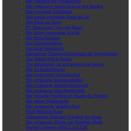
Der Friedhof der Vergessenen
Das verlassene Jagdschloss in den Bergen
Das verwaiste Altenheim
Das kleine verlassene Haus im Tal
Das Haus am Berg
FC Blau-Grün “Aus die Maus”
Die kleine vergessene Kirche
Die Schachtanlage
Die Geistersiedlung
Am alten Steinbruch
Ehemaliger Truppenübungsplatz der Sowjetarmee
The Winter Witch House
The abandoned car and motorcycle factory
Die Tscherlichbrücke
Der vergessene Vierseitenhof
Die verlassene Kommandantur
Das verlassene Bahnbetriebswerk
Die verlassene Maschinenfabrik
Der jüdische Friedhof am Rande des Waldes
Die kleine Waldkapelle
Der vergessene Waldfriedhof
VEB Milch & Käse
Vergessener Jüdischer Friedhof am Hang
Die verlassene Kirche zur Jungfrau Maria
Jewish Cemetery MDCLXXXIII