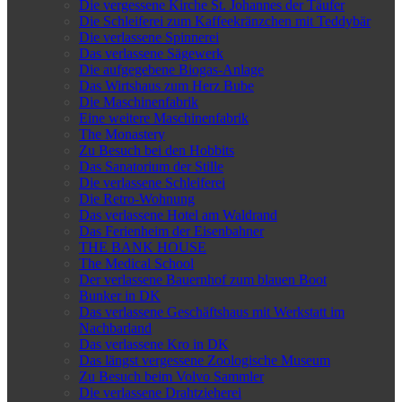
Die vergessene Kirche St. Johannes der Täufer
Die Schleiferei zum Kaffeekränzchen mit Teddybär
Die verlassene Spinnerei
Das verlassene Sägewerk
Die aufgegebene Biogas-Anlage
Das Wirtshaus zum Herz Bube
Die Maschinenfabrik
Eine weitere Maschinenfabrik
The Monastery
Zu Besuch bei den Hobbits
Das Sanatorium der Stille
Die verlassene Schleiferei
Die Retro-Wohnung
Das verlassene Hotel am Waldrand
Das Ferienheim der Eisenbahner
THE BANK HOUSE
The Medical School
Der verlassene Bauernhof zum blauen Boot
Bunker in DK
Das verlassene Geschäftshaus mit Werkstatt im
Nachbarland
Das verlassene Kro in DK
Das längst vergessene Zoologische Museum
Zu Besuch beim Volvo Sammler
Die verlassene Drahtzieherei