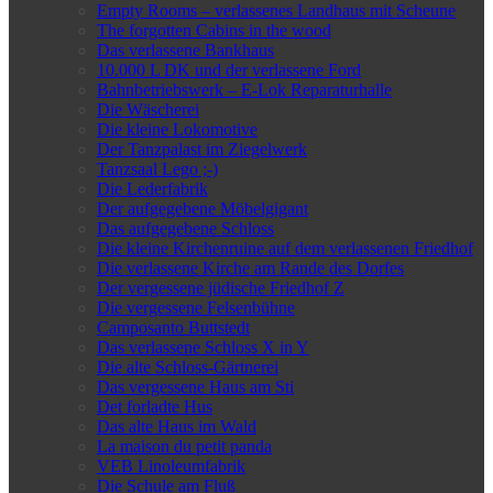
Empty Rooms – verlassenes Landhaus mit Scheune
The forgotten Cabins in the wood
Das verlassene Bankhaus
10.000 L DK und der verlassene Ford
Bahnbetriebswerk – E-Lok Reparaturhalle
Die Wäscherei
Die kleine Lokomotive
Der Tanzpalast im Ziegelwerk
Tanzsaal Lego ;-)
Die Lederfabrik
Der aufgegebene Möbelgigant
Das aufgegebene Schloss
Die kleine Kirchenruine auf dem verlassenen Friedhof
Die verlassene Kirche am Rande des Dorfes
Der vergessene jüdische Friedhof Z
Die vergessene Felsenbühne
Camposanto Buttstedt
Das verlassene Schloss X in Y
Die alte Schloss-Gärtnerei
Das vergessene Haus am Sti
Det forladte Hus
Das alte Haus im Wald
La maison du petit panda
VEB Linoleumfabrik
Die Schule am Fluß