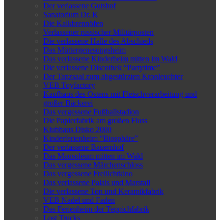
Der verlassene Gutshof
Sanatorium Dr. K
Die Kalkbrennöfen
Verlassener russischer Militärposten
Die verlassene Halle des Abschieds
Das Müttergenesungsheim
Das verlassene Kinderheim mitten im Wald
Die verlassene Discothek “Partytime”
Der Tanzsaal zum abgestürzten Kronleuchter
VEB Toyfactory
Kaufhaus des Ostens mit Fleischverarbeitung und
großer Bäckerei
Das vergessene Fußballstadion
Die Papierfabrik am großen Fluss
Klubhaus Disko 2000
Kinderferienheim “Biosphäre”
Der verlassene Bauernhof
Das Mausoleum mitten im Wald
Das vergessene Märchenschloss
Das vergessene Freilichtkino
Das verlassene Palais und Marstall
Die verlassene Ton und Keramikfabrik
VEB Nadel und Faden
Das Ferienheim der Teppichfabrik
Lost Trucks