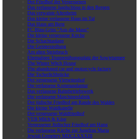
Der Friedhof der Vergessenen
Das verlassene Jagdschloss in den Bergen
Das verwaiste Altenheim
Das kleine verlassene Haus im Tal
Das Haus am Berg
FC Blau-Grün “Aus die Maus”
Die kleine vergessene Kirche
Die Schachtanlage
Die Geistersiedlung
Am alten Steinbruch
Ehemaliger Truppenübungsplatz der Sowjetarmee
The Winter Witch House
The abandoned car and motorcycle factory
Die Tscherlichbrücke
Der vergessene Vierseitenhof
Die verlassene Kommandantur
Das verlassene Bahnbetriebswerk
Die verlassene Maschinenfabrik
Der jüdische Friedhof am Rande des Waldes
Die kleine Waldkapelle
Der vergessene Waldfriedhof
VEB Milch & Käse
Vergessener Jüdischer Friedhof am Hang
Die verlassene Kirche zur Jungfrau Maria
Jewish Cemetery MDCLXXXIII