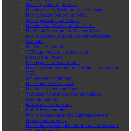
Das vergessene Jagdschloss
Die vergessene Eisenbahnbrücke im Wald
Das verlassene Schloss im Nebel
Der vergessene Opel Rekord
Die verlassene Porzellanfabrik im Tal
Der kleine Bauernhof zur lustigen Witwe
Das verlassene Umspannwerk zur versteckten
Müllhalde
Die kleine Sägemühle
VEB zum verlassenen Lederwerk
Lost Cars & Traktor
Die vergessene Wassermühle
Das verlassene Ferienheim eines längst vergessene
VEB
Die verlassene Spinnerei
Der verlassene Ferienpark
Die kleine vergessene Kapelle
Verlassene Werkstätten eines ehemaligen
Mineralölhandels
Historischer Friseursalon
FDGB Mooskombinat
Das verlassene kunstvolle Bahnbetriebswerk
House Shadow Valley
Der verlassene Verladebahnhof am alten Kieswerk
Villa Dr. Snuggels