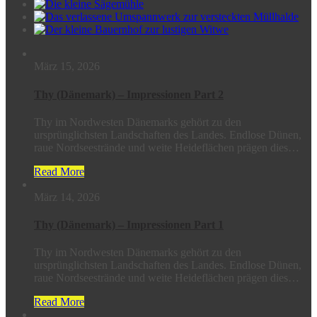
März 15, 2026
Thy (Dänemark) – Impressionen Part 2
Thy im Nordwesten Dänemarks gehört zu den
ursprünglichsten Landschaften des Landes. Endlose Dünen,
raue Nordseestrände und weite Heideflächen prägen dies…
Read More
März 14, 2026
Thy (Dänemark) – Impressionen Part 1
Thy im Nordwesten Dänemarks gehört zu den
ursprünglichsten Landschaften des Landes. Endlose Dünen,
raue Nordseestrände und weite Heideflächen prägen dies…
Read More