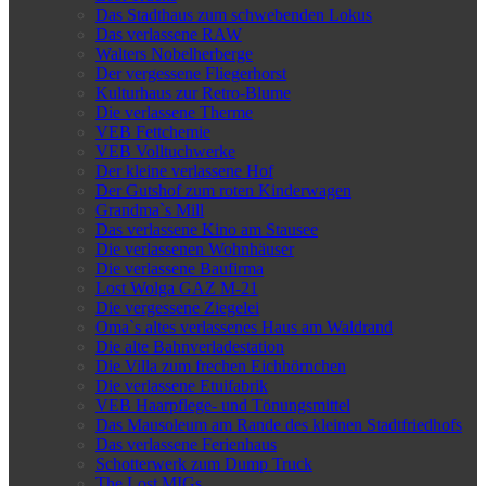
Das Stadthaus zum schwebenden Lokus
Das verlassene RAW
Walters Nobelherberge
Der vergessene Fliegerhorst
Kulturhaus zur Retro-Blume
Die verlassene Therme
VEB Fettchemie
VEB Volltuchwerke
Der kleine verlassene Hof
Der Gutshof zum roten Kinderwagen
Grandma`s Mill
Das verlassene Kino am Stausee
Die verlassenen Wohnhäuser
Die verlassene Baufirma
Lost Wolga GAZ M-21
Die vergessene Ziegelei
Oma`s altes verlassenes Haus am Waldrand
Die alte Bahnverladestation
Die Villa zum frechen Eichhörnchen
Die verlassene Etuifabrik
VEB Haarpflege- und Tönungsmittel
Das Mausoleum am Rande des kleinen Stadtfriedhofs
Das verlassene Ferienhaus
Schotterwerk zum Dump Truck
The Lost MIGs