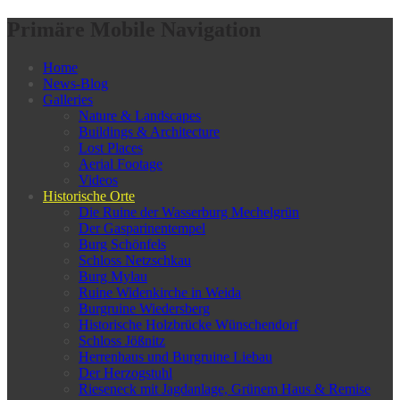
Primäre Mobile Navigation
Home
News-Blog
Galleries
Nature & Landscapes
Buildings & Architecture
Lost Places
Aerial Footage
Videos
Historische Orte
Die Ruine der Wasserburg Mechelgrün
Der Gasparinentempel
Burg Schönfels
Schloss Netzschkau
Burg Mylau
Ruine Widenkirche in Weida
Burgruine Wiedersberg
Historische Holzbrücke Wünschendorf
Schloss Jößnitz
Herrenhaus und Burgruine Liebau
Der Herzogstuhl
Rieseneck mit Jagdanlage, Grünem Haus & Remise