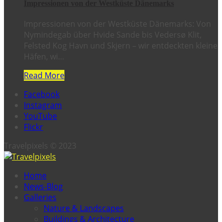
Impressionen von der Westküste Dänemarks
Impressionen von der Westküste Dänemarks: Von
Nymindegab über Hvide Sande bis Vedersø Klit,
Felsted Kog Havn und Skjern – wir entdeckten kleine
Häfen, wi…
Read More
Facebook
Instagram
YouTube
Flickr
Travelpixels © 2023
Home
News-Blog
Galleries
Nature & Landscapes
Buildings & Architecture