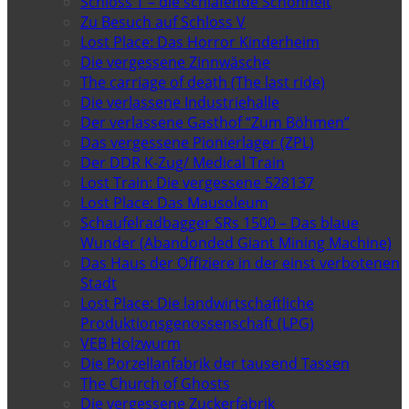
Schloss T – die schlafende Schönheit
Zu Besuch auf Schloss V
Lost Place: Das Horror Kinderheim
Die vergessene Zinnwäsche
The carriage of death (The last ride)
Die verlassene Industriehalle
Der verlassene Gasthof “Zum Böhmen”
Das vergessene Pionierlager (ZPL)
Der DDR K-Zug/ Medical Train
Lost Train: Die vergessene 528137
Lost Place: Das Mausoleum
Schaufelradbagger SRs 1500 – Das blaue
Wunder (Abandonded Giant Mining Machine)
Das Haus der Offiziere in der einst verbotenen
Stadt
Lost Place: Die landwirtschaftliche
Produktionsgenossenschaft (LPG)
VEB Holzwurm
Die Porzellanfabrik der tausend Tassen
The Church of Ghosts
Die vergessene Zuckerfabrik