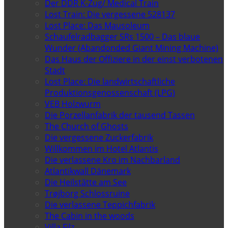
Der DDR K-Zug/ Medical Train
Lost Train: Die vergessene 528137
Lost Place: Das Mausoleum
Schaufelradbagger SRs 1500 – Das blaue
Wunder (Abandonded Giant Mining Machine)
Das Haus der Offiziere in der einst verbotenen
Stadt
Lost Place: Die landwirtschaftliche
Produktionsgenossenschaft (LPG)
VEB Holzwurm
Die Porzellanfabrik der tausend Tassen
The Church of Ghosts
Die vergessene Zuckerfabrik
Willkommen im Hotel Atlantis
Die verlassene Kro im Nachbarland
Atlantikwall Dänemark
Die Heilstätte am See
Trøjborg Schlossruine
Die verlassene Teppichfabrik
The Cabin in the woods
Villa Filz