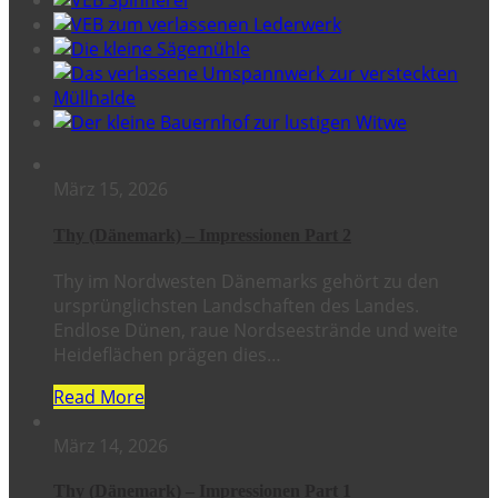
März 15, 2026
Thy (Dänemark) – Impressionen Part 2
Thy im Nordwesten Dänemarks gehört zu den
ursprünglichsten Landschaften des Landes.
Endlose Dünen, raue Nordseestrände und weite
Heideflächen prägen dies…
Read More
März 14, 2026
Thy (Dänemark) – Impressionen Part 1