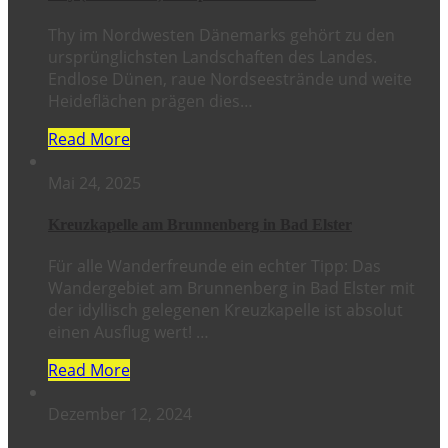
Thy im Nordwesten Dänemarks gehört zu den
ursprünglichsten Landschaften des Landes.
Endlose Dünen, raue Nordseestrände und weite
Heideflächen prägen dies…
Read More
Mai 24, 2025
Kreuzkapelle am Brunnenberg in Bad Elster
Für alle Wanderfreunde ein echter Tipp: Das
Wandergebiet am Brunnenberg in Bad Elster mit
der idyllisch gelegenen Kreuzkapelle ist absolut
einen Ausflug wert! …
Read More
Dezember 12, 2024