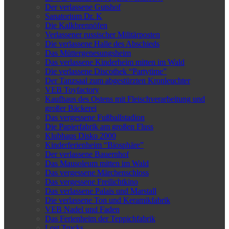
Der verlassene Gutshof
Sanatorium Dr. K
Die Kalkbrennöfen
Verlassener russischer Militärposten
Die verlassene Halle des Abschieds
Das Müttergenesungsheim
Das verlassene Kinderheim mitten im Wald
Die verlassene Discothek “Partytime”
Der Tanzsaal zum abgestürzten Kronleuchter
VEB Toyfactory
Kaufhaus des Ostens mit Fleischverarbeitung und
großer Bäckerei
Das vergessene Fußballstadion
Die Papierfabrik am großen Fluss
Klubhaus Disko 2000
Kinderferienheim “Biosphäre”
Der verlassene Bauernhof
Das Mausoleum mitten im Wald
Das vergessene Märchenschloss
Das vergessene Freilichtkino
Das verlassene Palais und Marstall
Die verlassene Ton und Keramikfabrik
VEB Nadel und Faden
Das Ferienheim der Teppichfabrik
Lost Trucks