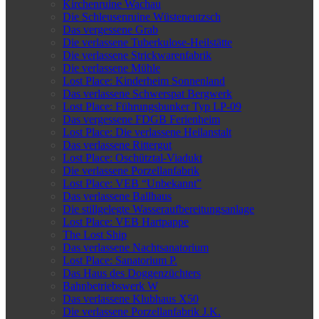
Kirchenruine Wachau
Die Schleusenruine Wüsteneutzsch
Das vergessene Grab
Die verlassene Tuberkulose-Heilstätte
Die verlassene Strickwarenfabrik
Die verlassene Mühle
Lost Place: Kinderheim Sonnenland
Das verlassene Schwerspat Bergwerk
Lost Place: Führungsbunker Typ LP-09
Das vergessene FDGB Ferienheim
Lost Place: Die verlassene Heilanstalt
Das verlassene Rittergut
Lost Place: Oschütztal-Viadukt
Die verlassene Porzellanfabrik
Lost Place: VEB “Unbekannt”
Das verlassene Ballhaus
Die stillgelegte Wasseraufbereitungsanlage
Lost Place: VEB Hartpappe
The Lost Ship
Das verlassene Nachtsanatorium
Lost Place: Sanatorium P.
Das Haus des Doggenzüchters
Bahnbetriebswerk W
Das verlassene Klubhaus X50
Die verlassene Porzellanfabrik J.K.