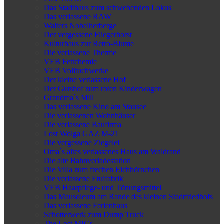
Das Stadthaus zum schwebenden Lokus
Das verlassene RAW
Walters Nobelherberge
Der vergessene Fliegerhorst
Kulturhaus zur Retro-Blume
Die verlassene Therme
VEB Fettchemie
VEB Volltuchwerke
Der kleine verlassene Hof
Der Gutshof zum roten Kinderwagen
Grandma`s Mill
Das verlassene Kino am Stausee
Die verlassenen Wohnhäuser
Die verlassene Baufirma
Lost Wolga GAZ M-21
Die vergessene Ziegelei
Oma`s altes verlassenes Haus am Waldrand
Die alte Bahnverladestation
Die Villa zum frechen Eichhörnchen
Die verlassene Etuifabrik
VEB Haarpflege- und Tönungsmittel
Das Mausoleum am Rande des kleinen Stadtfriedhofs
Das verlassene Ferienhaus
Schotterwerk zum Dump Truck
The Lost MIGs