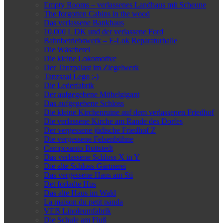
Empty Rooms – verlassenes Landhaus mit Scheune
The forgotten Cabins in the wood
Das verlassene Bankhaus
10.000 L DK und der verlassene Ford
Bahnbetriebswerk – E-Lok Reparaturhalle
Die Wäscherei
Die kleine Lokomotive
Der Tanzpalast im Ziegelwerk
Tanzsaal Lego ;-)
Die Lederfabrik
Der aufgegebene Möbelgigant
Das aufgegebene Schloss
Die kleine Kirchenruine auf dem verlassenen Friedhof
Die verlassene Kirche am Rande des Dorfes
Der vergessene jüdische Friedhof Z
Die vergessene Felsenbühne
Camposanto Buttstedt
Das verlassene Schloss X in Y
Die alte Schloss-Gärtnerei
Das vergessene Haus am Sti
Det forladte Hus
Das alte Haus im Wald
La maison du petit panda
VEB Linoleumfabrik
Die Schule am Fluß