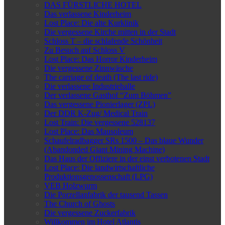
DAS FÜRSTLICHE HOTEL
Das verlassene Kinderheim
Lost Place: Die alte Kurklinik
Die vergessene Kirche mitten in der Stadt
Schloss T – die schlafende Schönheit
Zu Besuch auf Schloss V
Lost Place: Das Horror Kinderheim
Die vergessene Zinnwäsche
The carriage of death (The last ride)
Die verlassene Industriehalle
Der verlassene Gasthof “Zum Böhmen”
Das vergessene Pionierlager (ZPL)
Der DDR K-Zug/ Medical Train
Lost Train: Die vergessene 528137
Lost Place: Das Mausoleum
Schaufelradbagger SRs 1500 – Das blaue Wunder
(Abandonded Giant Mining Machine)
Das Haus der Offiziere in der einst verbotenen Stadt
Lost Place: Die landwirtschaftliche
Produktionsgenossenschaft (LPG)
VEB Holzwurm
Die Porzellanfabrik der tausend Tassen
The Church of Ghosts
Die vergessene Zuckerfabrik
Willkommen im Hotel Atlantis