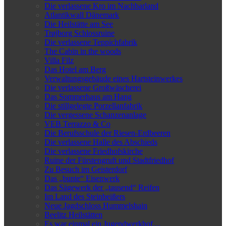
Die verlassene Kro im Nachbarland
Atlantikwall Dänemark
Die Heilstätte am See
Trøjborg Schlossruine
Die verlassene Teppichfabrik
The Cabin in the woods
Villa Filz
Das Hotel am Berg
Verwaltungsgebäude eines Hartsteinwerkes
Die verlassene Großwäscherei
Das Sommerhaus am Hang
Die stillgelegte Porzellanfabrik
Die vergessene Schanzenanlage
VEB Terrazzo & Co
Die Berufsschule der Riesen-Erdbeeren
Die verlassene Halle des Abschieds
Die verlassene Friedhofskirche
Ruine der Fürstengruft und Stadtfriedhof
Zu Besuch im Geisterdorf
Das „bunte“ Eisenwerk
Das Sägewerk der „tausend“ Reifen
Im Land des Steinbeißers
Neue Jagdschloss Hummelshain
Beelitz Heilstätten
Es war einmal ein Jugendwerkhof…