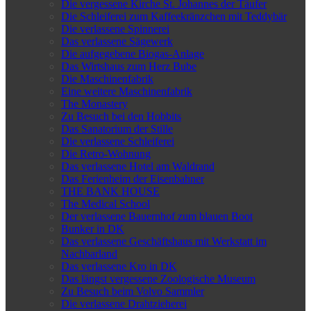
Die vergessene Kirche St. Johannes der Täufer
Die Schleiferei zum Kaffeekränzchen mit Teddybär
Die verlassene Spinnerei
Das verlassene Sägewerk
Die aufgegebene Biogas-Anlage
Das Wirtshaus zum Herz Bube
Die Maschinenfabrik
Eine weitere Maschinenfabrik
The Monastery
Zu Besuch bei den Hobbits
Das Sanatorium der Stille
Die verlassene Schleiferei
Die Retro-Wohnung
Das verlassene Hotel am Waldrand
Das Ferienheim der Eisenbahner
THE BANK HOUSE
The Medical School
Der verlassene Bauernhof zum blauen Boot
Bunker in DK
Das verlassene Geschäftshaus mit Werkstatt im
Nachbarland
Das verlassene Kro in DK
Das längst vergessene Zoologische Museum
Zu Besuch beim Volvo Sammler
Die verlassene Drahtzieherei