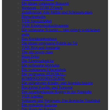
Die kleine verlassene Brauerei
Werkstatt – DTM 25 km/h
Zufallsfunde: Alte Mühle und Scheunen eines
Dreiseitenhofes
VEB Spezialmöbel
VEB Kindermusikinstrumente
Die verlassene Schanze… hier springt wohl keiner
mehr
Das Kreiskrankenhaus
Die kleine vergessene Fabrik im Tal
VEB Brot und Semmeln
The old power plant
Haus Deko
Die Ziemestalbrücke
Die verlassene Bobbahn
Die verlassenen Uhrenfabrik
Die vergessene ZENTRAL-
KOMPRESSORSTATION
Die stillgelegten Kinder- und Jugendschanzen
Das kleine Kaolin- und Tonwerk
Der zurückgelassene Bagger in der Tongrube
VEB Gardine
Verlassen und Vergessen: Das ikonische Tanzlokal
Die verfallene Kaserne
Der Hang der Puppen