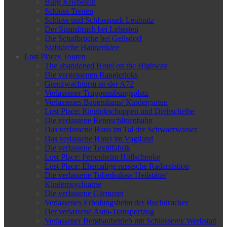
Burg Kriebstein
Schloss Treuen
Schloss und Schlosspark Leubnitz
Der Staatsbruch bei Lehesten
Die Schafbrücke bei Geilsdorf
Stabkirche Hahnenklee
Lost Places Touren
The abandoned Hotel on the Highway
Die vergessenen Rangierloks
Grenzwachturm an der A72
Verlassener Truppenübungsplatz
Verlassenes Bauernhaus/ Kindergarten
Lost Place: Ringlokschuppen und Drehscheibe
Die verlassene Rennschlittenbahn
Das verlassene Haus im Tal der Schwarzwasser
Das verlassene Hotel im Vogtland
Die verlassene Textilfabrik
Lost Place: Ferienheim Höllschenke
Lost Place: Ehemalige russische Radarstation
Die verlassene Tuberkulose Heilstätte/
Kinderpsychiatrie
Die verlassene Gärtnerei
Verlassenes Erholungsheim der Buchdrucker
Der verlassene Auto-Transportzug
Verlassener Bergbaubetrieb mit Schlosserei/ Werkstatt