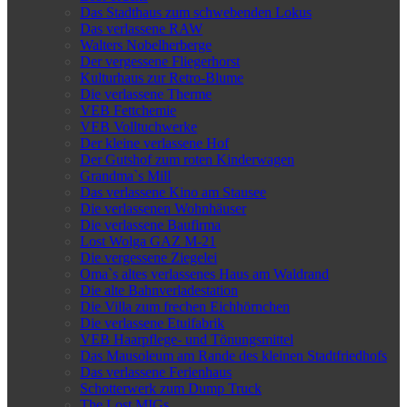
Das Stadthaus zum schwebenden Lokus
Das verlassene RAW
Walters Nobelherberge
Der vergessene Fliegerhorst
Kulturhaus zur Retro-Blume
Die verlassene Therme
VEB Fettchemie
VEB Volltuchwerke
Der kleine verlassene Hof
Der Gutshof zum roten Kinderwagen
Grandma`s Mill
Das verlassene Kino am Stausee
Die verlassenen Wohnhäuser
Die verlassene Baufirma
Lost Wolga GAZ M-21
Die vergessene Ziegelei
Oma`s altes verlassenes Haus am Waldrand
Die alte Bahnverladestation
Die Villa zum frechen Eichhörnchen
Die verlassene Etuifabrik
VEB Haarpflege- und Tönungsmittel
Das Mausoleum am Rande des kleinen Stadtfriedhofs
Das verlassene Ferienhaus
Schotterwerk zum Dump Truck
The Lost MIGs