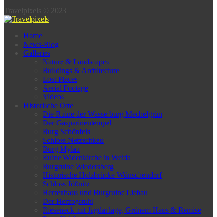
Travelpixels © 2023
Home
News-Blog
Galleries
Nature & Landscapes
Buildings & Architecture
Lost Places
Aerial Footage
Videos
Historische Orte
Die Ruine der Wasserburg Mechelgrün
Der Gasparinentempel
Burg Schönfels
Schloss Netzschkau
Burg Mylau
Ruine Widenkirche in Weida
Burgruine Wiedersberg
Historische Holzbrücke Wünschendorf
Schloss Jößnitz
Herrenhaus und Burgruine Liebau
Der Herzogstuhl
Rieseneck mit Jagdanlage, Grünem Haus & Remise