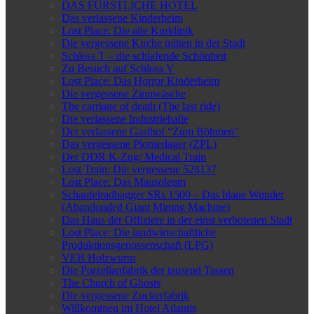
DAS FÜRSTLICHE HOTEL
Das verlassene Kinderheim
Lost Place: Die alte Kurklinik
Die vergessene Kirche mitten in der Stadt
Schloss T – die schlafende Schönheit
Zu Besuch auf Schloss V
Lost Place: Das Horror Kinderheim
Die vergessene Zinnwäsche
The carriage of death (The last ride)
Die verlassene Industriehalle
Der verlassene Gasthof “Zum Böhmen”
Das vergessene Pionierlager (ZPL)
Der DDR K-Zug/ Medical Train
Lost Train: Die vergessene 528137
Lost Place: Das Mausoleum
Schaufelradbagger SRs 1500 – Das blaue Wunder
(Abandonded Giant Mining Machine)
Das Haus der Offiziere in der einst verbotenen Stadt
Lost Place: Die landwirtschaftliche
Produktionsgenossenschaft (LPG)
VEB Holzwurm
Die Porzellanfabrik der tausend Tassen
The Church of Ghosts
Die vergessene Zuckerfabrik
Willkommen im Hotel Atlantis