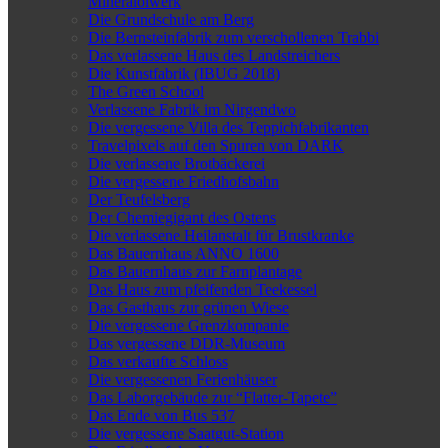
Mineralölwerk
Die Grundschule am Berg
Die Bernsteinfabrik zum verschollenen Trabbi
Das verlassene Haus des Landstreichers
Die Kunstfabrik (IBUG 2018)
The Green School
Verlassene Fabrik im Nirgendwo
Die vergessene Villa des Teppichfabrikanten
Travelpixels auf den Spuren von DARK
Die verlassene Brotbäckerei
Die vergessene Friedhofsbahn
Der Teufelsberg
Der Chemiegigant des Ostens
Die verlassene Heilanstalt für Brustkranke
Das Bauernhaus ANNO 1600
Das Bauernhaus zur Farnplantage
Das Haus zum pfeifenden Teekessel
Das Gasthaus zur grünen Wiese
Die vergessene Grenzkompanie
Das vergessene DDR-Museum
Das verkaufte Schloss
Die vergessenen Ferienhäuser
Das Laborgebäude zur “Flatter-Tapete”
Das Ende von Bus 537
Die vergessene Saatgut-Station