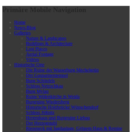
Primäre Mobile Navigation
Home
News-Blog
Galleries
Nature & Landscapes
Buildings & Architecture
Lost Places
Aerial Footage
Videos
Historische Orte
Die Ruine der Wasserburg Mechelgrün
Der Gasparinentempel
Burg Schönfels
Schloss Netzschkau
Burg Mylau
Ruine Widenkirche in Weida
Burgruine Wiedersberg
Historische Holzbrücke Wünschendorf
Schloss Jößnitz
Herrenhaus und Burgruine Liebau
Der Herzogstuhl
Rieseneck mit Jagdanlage, Grünem Haus & Remise