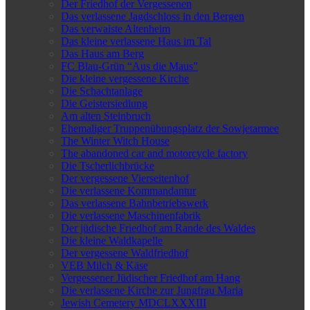
Der Friedhof der Vergessenen
Das verlassene Jagdschloss in den Bergen
Das verwaiste Altenheim
Das kleine verlassene Haus im Tal
Das Haus am Berg
FC Blau-Grün “Aus die Maus”
Die kleine vergessene Kirche
Die Schachtanlage
Die Geistersiedlung
Am alten Steinbruch
Ehemaliger Truppenübungsplatz der Sowjetarmee
The Winter Witch House
The abandoned car and motorcycle factory
Die Tscherlichbrücke
Der vergessene Vierseitenhof
Die verlassene Kommandantur
Das verlassene Bahnbetriebswerk
Die verlassene Maschinenfabrik
Der jüdische Friedhof am Rande des Waldes
Die kleine Waldkapelle
Der vergessene Waldfriedhof
VEB Milch & Käse
Vergessener Jüdischer Friedhof am Hang
Die verlassene Kirche zur Jungfrau Maria
Jewish Cemetery MDCLXXXIII