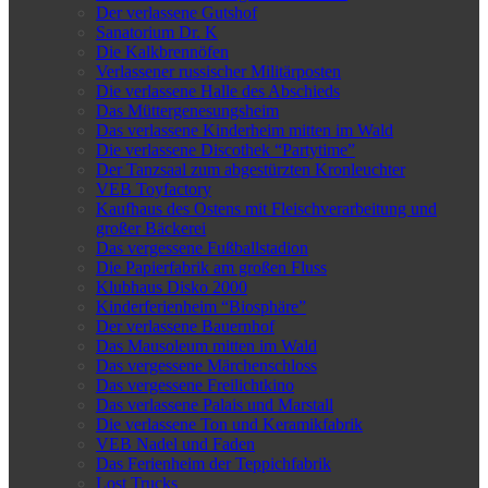
Der verlassene Gutshof
Sanatorium Dr. K
Die Kalkbrennöfen
Verlassener russischer Militärposten
Die verlassene Halle des Abschieds
Das Müttergenesungsheim
Das verlassene Kinderheim mitten im Wald
Die verlassene Discothek “Partytime”
Der Tanzsaal zum abgestürzten Kronleuchter
VEB Toyfactory
Kaufhaus des Ostens mit Fleischverarbeitung und
großer Bäckerei
Das vergessene Fußballstadion
Die Papierfabrik am großen Fluss
Klubhaus Disko 2000
Kinderferienheim “Biosphäre”
Der verlassene Bauernhof
Das Mausoleum mitten im Wald
Das vergessene Märchenschloss
Das vergessene Freilichtkino
Das verlassene Palais und Marstall
Die verlassene Ton und Keramikfabrik
VEB Nadel und Faden
Das Ferienheim der Teppichfabrik
Lost Trucks