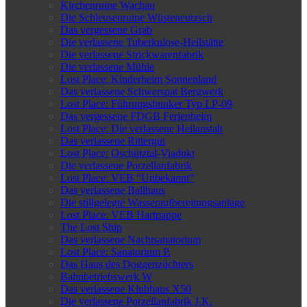
Kirchenruine Wachau
Die Schleusenruine Wüsteneutzsch
Das vergessene Grab
Die verlassene Tuberkulose-Heilstätte
Die verlassene Strickwarenfabrik
Die verlassene Mühle
Lost Place: Kinderheim Sonnenland
Das verlassene Schwerspat Bergwerk
Lost Place: Führungsbunker Typ LP-09
Das vergessene FDGB Ferienheim
Lost Place: Die verlassene Heilanstalt
Das verlassene Rittergut
Lost Place: Oschütztal-Viadukt
Die verlassene Porzellanfabrik
Lost Place: VEB “Unbekannt”
Das verlassene Ballhaus
Die stillgelegte Wasseraufbereitungsanlage
Lost Place: VEB Hartpappe
The Lost Ship
Das verlassene Nachtsanatorium
Lost Place: Sanatorium P.
Das Haus des Doggenzüchters
Bahnbetriebswerk W
Das verlassene Klubhaus X50
Die verlassene Porzellanfabrik J.K.