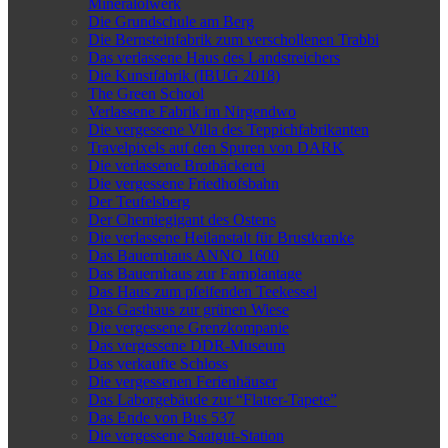
Mineralölwerk
Die Grundschule am Berg
Die Bernsteinfabrik zum verschollenen Trabbi
Das verlassene Haus des Landstreichers
Die Kunstfabrik (IBUG 2018)
The Green School
Verlassene Fabrik im Nirgendwo
Die vergessene Villa des Teppichfabrikanten
Travelpixels auf den Spuren von DARK
Die verlassene Brotbäckerei
Die vergessene Friedhofsbahn
Der Teufelsberg
Der Chemiegigant des Ostens
Die verlassene Heilanstalt für Brustkranke
Das Bauernhaus ANNO 1600
Das Bauernhaus zur Farnplantage
Das Haus zum pfeifenden Teekessel
Das Gasthaus zur grünen Wiese
Die vergessene Grenzkompanie
Das vergessene DDR-Museum
Das verkaufte Schloss
Die vergessenen Ferienhäuser
Das Laborgebäude zur “Flatter-Tapete”
Das Ende von Bus 537
Die vergessene Saatgut-Station