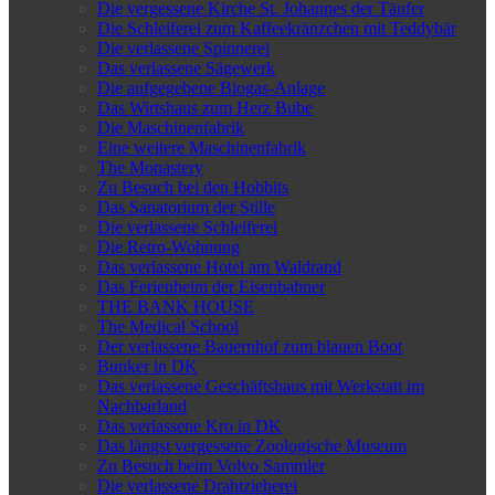
Die vergessene Kirche St. Johannes der Täufer
Die Schleiferei zum Kaffeekränzchen mit Teddybär
Die verlassene Spinnerei
Das verlassene Sägewerk
Die aufgegebene Biogas-Anlage
Das Wirtshaus zum Herz Bube
Die Maschinenfabrik
Eine weitere Maschinenfabrik
The Monastery
Zu Besuch bei den Hobbits
Das Sanatorium der Stille
Die verlassene Schleiferei
Die Retro-Wohnung
Das verlassene Hotel am Waldrand
Das Ferienheim der Eisenbahner
THE BANK HOUSE
The Medical School
Der verlassene Bauernhof zum blauen Boot
Bunker in DK
Das verlassene Geschäftshaus mit Werkstatt im
Nachbarland
Das verlassene Kro in DK
Das längst vergessene Zoologische Museum
Zu Besuch beim Volvo Sammler
Die verlassene Drahtzieherei