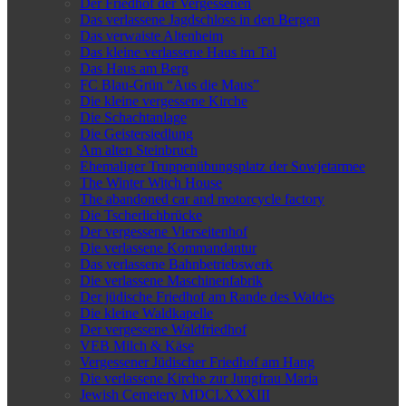
Der Friedhof der Vergessenen
Das verlassene Jagdschloss in den Bergen
Das verwaiste Altenheim
Das kleine verlassene Haus im Tal
Das Haus am Berg
FC Blau-Grün “Aus die Maus”
Die kleine vergessene Kirche
Die Schachtanlage
Die Geistersiedlung
Am alten Steinbruch
Ehemaliger Truppenübungsplatz der Sowjetarmee
The Winter Witch House
The abandoned car and motorcycle factory
Die Tscherlichbrücke
Der vergessene Vierseitenhof
Die verlassene Kommandantur
Das verlassene Bahnbetriebswerk
Die verlassene Maschinenfabrik
Der jüdische Friedhof am Rande des Waldes
Die kleine Waldkapelle
Der vergessene Waldfriedhof
VEB Milch & Käse
Vergessener Jüdischer Friedhof am Hang
Die verlassene Kirche zur Jungfrau Maria
Jewish Cemetery MDCLXXXIII