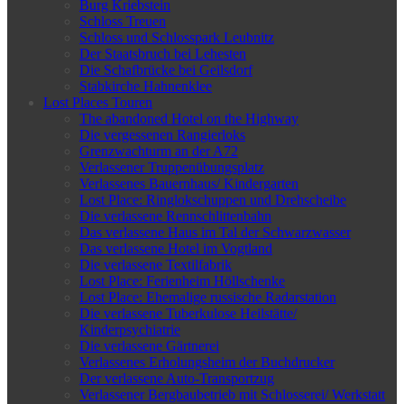
Burg Kriebstein
Schloss Treuen
Schloss und Schlosspark Leubnitz
Der Staatsbruch bei Lehesten
Die Schafbrücke bei Geilsdorf
Stabkirche Hahnenklee
Lost Places Touren
The abandoned Hotel on the Highway
Die vergessenen Rangierloks
Grenzwachturm an der A72
Verlassener Truppenübungsplatz
Verlassenes Bauernhaus/ Kindergarten
Lost Place: Ringlokschuppen und Drehscheibe
Die verlassene Rennschlittenbahn
Das verlassene Haus im Tal der Schwarzwasser
Das verlassene Hotel im Vogtland
Die verlassene Textilfabrik
Lost Place: Ferienheim Höllschenke
Lost Place: Ehemalige russische Radarstation
Die verlassene Tuberkulose Heilstätte/
Kinderpsychiatrie
Die verlassene Gärtnerei
Verlassenes Erholungsheim der Buchdrucker
Der verlassene Auto-Transportzug
Verlassener Bergbaubetrieb mit Schlosserei/ Werkstatt