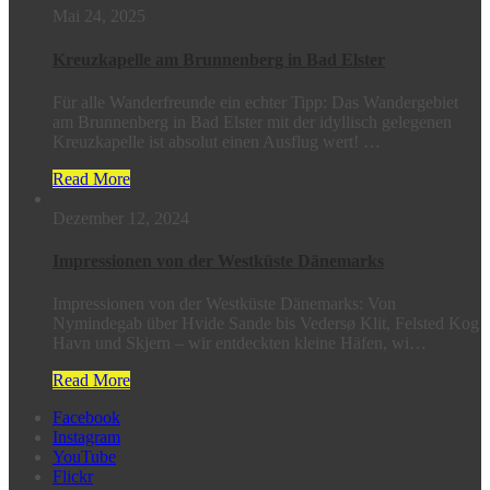
Mai 24, 2025
Kreuzkapelle am Brunnenberg in Bad Elster
Für alle Wanderfreunde ein echter Tipp: Das Wandergebiet
am Brunnenberg in Bad Elster mit der idyllisch gelegenen
Kreuzkapelle ist absolut einen Ausflug wert! …
Read More
Dezember 12, 2024
Impressionen von der Westküste Dänemarks
Impressionen von der Westküste Dänemarks: Von
Nymindegab über Hvide Sande bis Vedersø Klit, Felsted Kog
Havn und Skjern – wir entdeckten kleine Häfen, wi…
Read More
Facebook
Instagram
YouTube
Flickr