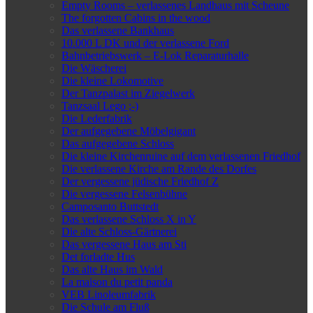
Empty Rooms – verlassenes Landhaus mit Scheune
The forgotten Cabins in the wood
Das verlassene Bankhaus
10.000 L DK und der verlassene Ford
Bahnbetriebswerk – E-Lok Reparaturhalle
Die Wäscherei
Die kleine Lokomotive
Der Tanzpalast im Ziegelwerk
Tanzsaal Lego ;-)
Die Lederfabrik
Der aufgegebene Möbelgigant
Das aufgegebene Schloss
Die kleine Kirchenruine auf dem verlassenen Friedhof
Die verlassene Kirche am Rande des Dorfes
Der vergessene jüdische Friedhof Z
Die vergessene Felsenbühne
Camposanto Buttstedt
Das verlassene Schloss X in Y
Die alte Schloss-Gärtnerei
Das vergessene Haus am Sti
Det forladte Hus
Das alte Haus im Wald
La maison du petit panda
VEB Linoleumfabrik
Die Schule am Fluß