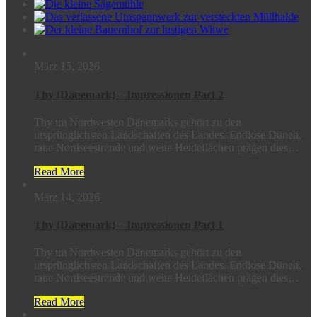
März 15, 2026
Thy (Dänemark) – Impressionen Part 2
Thy im Nordwesten Dänemarks gehört zu den
ursprünglichsten Landschaften des Landes. Endlose Dünen,
raue Nordseestrände und weite Heideflächen prägen dies…
Read More
März 14, 2026
Thy (Dänemark) – Impressionen Part 1
Thy im Nordwesten Dänemarks gehört zu den
ursprünglichsten Landschaften des Landes. Endlose Dünen,
raue Nordseestrände und weite Heideflächen prägen dies…
Read More