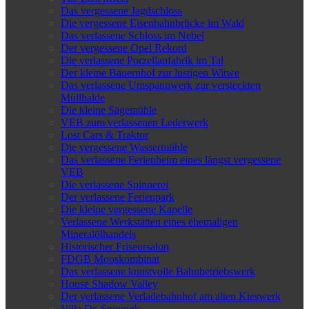
Das vergessene Jagdschloss
Die vergessene Eisenbahnbrücke im Wald
Das verlassene Schloss im Nebel
Der vergessene Opel Rekord
Die verlassene Porzellanfabrik im Tal
Der kleine Bauernhof zur lustigen Witwe
Das verlassene Umspannwerk zur versteckten
Müllhalde
Die kleine Sägemühle
VEB zum verlassenen Lederwerk
Lost Cars & Traktor
Die vergessene Wassermühle
Das verlassene Ferienheim eines längst vergessene
VEB
Die verlassene Spinnerei
Der verlassene Ferienpark
Die kleine vergessene Kapelle
Verlassene Werkstätten eines ehemaligen
Mineralölhandels
Historischer Friseursalon
FDGB Mooskombinat
Das verlassene kunstvolle Bahnbetriebswerk
House Shadow Valley
Der verlassene Verladebahnhof am alten Kieswerk
Villa Dr. Snuggels