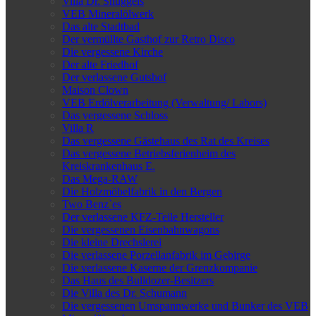
Villa Dr. Snuggels
VEB Mineralölwerk
Das alte Stadtbad
Der vermüllte Gasthof zur Retro Disco
Die vergessene Kirche
Der alte Friedhof
Der verlassene Gutshof
Maison Clown
VEB Erdölverarbeitung (Verwaltung/ Labors)
Das vergessene Schloss
Villa R
Das vergessene Gästehaus des Rat des Kreises
Das vergessene Betriebsferienheim des
Kreiskrankenhaus E.
Das Mega-RAW
Die Holzmöbelfabrik in den Bergen
Two Benz`es
Der verlassene KFZ-Teile Hersteller
Die vergessenen Eisenbahnwagons
Die kleine Drechslerei
Die verlassene Porzellanfabrik im Gebirge
Die verlassene Kaserne der Grenzkompanie
Das Haus des Bulldozer-Besitzers
Die Villa des Dr. Schumann
Die vergessenen Umspannwerke und Bunker des VEB