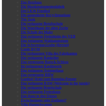
Das Heizhaus
Die Musikinstrumentenfabrik
Der LKW Friedhof
Die ausgediente Recyclinganlage
The Tank
Die verlassene Berufsschule
Die Waschkaue der alten Zeche
Die Schule der Maler
Das verlassene Ferienheim des VEB
Das verlassene Waldsanatorium
Die Schwerspat-Grube (Revisit)
Castle BVM
Die verlassenen Villa des Fabrikanten
Der verlassene Ratskeller
Das vergessene Barock-Schloss
Im verlassenen Kaolinwerk
Das verlassene Sommerhaus
Das vergessene BBW
Gasthof/ Hotel zum Buntglas-Fenster
Das verlassene RAW (Welcome to the jungle)
Die verlassene Regelschule
Das verlassene Ferienhaus
Das Haus in den Dünen
Zwischenlager oder Endlager?
Villa Hausschwamm