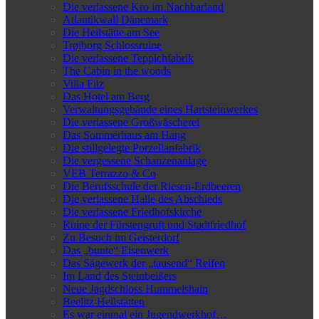
Die verlassene Kro im Nachbarland
Atlantikwall Dänemark
Die Heilstätte am See
Trøjborg Schlossruine
Die verlassene Teppichfabrik
The Cabin in the woods
Villa Filz
Das Hotel am Berg
Verwaltungsgebäude eines Hartsteinwerkes
Die verlassene Großwäscherei
Das Sommerhaus am Hang
Die stillgelegte Porzellanfabrik
Die vergessene Schanzenanlage
VEB Terrazzo & Co
Die Berufsschule der Riesen-Erdbeeren
Die verlassene Halle des Abschieds
Die verlassene Friedhofskirche
Ruine der Fürstengruft und Stadtfriedhof
Zu Besuch im Geisterdorf
Das „bunte“ Eisenwerk
Das Sägewerk der „tausend“ Reifen
Im Land des Steinbeißers
Neue Jagdschloss Hummelshain
Beelitz Heilstätten
Es war einmal ein Jugendwerkhof…