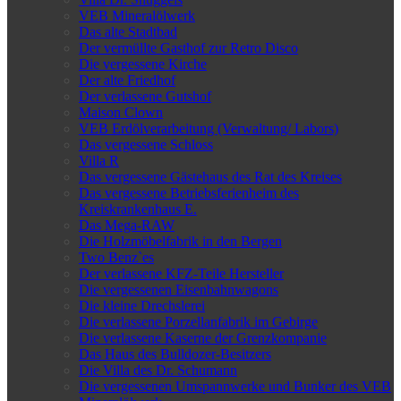
VEB Mineralölwerk
Das alte Stadtbad
Der vermüllte Gasthof zur Retro Disco
Die vergessene Kirche
Der alte Friedhof
Der verlassene Gutshof
Maison Clown
VEB Erdölverarbeitung (Verwaltung/ Labors)
Das vergessene Schloss
Villa R
Das vergessene Gästehaus des Rat des Kreises
Das vergessene Betriebsferienheim des
Kreiskrankenhaus E.
Das Mega-RAW
Die Holzmöbelfabrik in den Bergen
Two Benz`es
Der verlassene KFZ-Teile Hersteller
Die vergessenen Eisenbahnwagons
Die kleine Drechslerei
Die verlassene Porzellanfabrik im Gebirge
Die verlassene Kaserne der Grenzkompanie
Das Haus des Bulldozer-Besitzers
Die Villa des Dr. Schumann
Die vergessenen Umspannwerke und Bunker des VEB