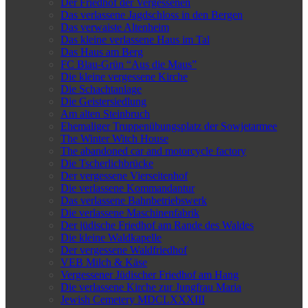
Der Friedhof der Vergessenen
Das verlassene Jagdschloss in den Bergen
Das verwaiste Altenheim
Das kleine verlassene Haus im Tal
Das Haus am Berg
FC Blau-Grün “Aus die Maus”
Die kleine vergessene Kirche
Die Schachtanlage
Die Geistersiedlung
Am alten Steinbruch
Ehemaliger Truppenübungsplatz der Sowjetarmee
The Winter Witch House
The abandoned car and motorcycle factory
Die Tscherlichbrücke
Der vergessene Vierseitenhof
Die verlassene Kommandantur
Das verlassene Bahnbetriebswerk
Die verlassene Maschinenfabrik
Der jüdische Friedhof am Rande des Waldes
Die kleine Waldkapelle
Der vergessene Waldfriedhof
VEB Milch & Käse
Vergessener Jüdischer Friedhof am Hang
Die verlassene Kirche zur Jungfrau Maria
Jewish Cemetery MDCLXXXIII