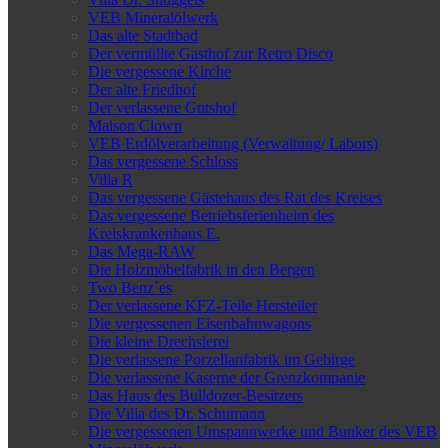
VEB Mineralölwerk
Das alte Stadtbad
Der vermüllte Gasthof zur Retro Disco
Die vergessene Kirche
Der alte Friedhof
Der verlassene Gutshof
Maison Clown
VEB Erdölverarbeitung (Verwaltung/ Labors)
Das vergessene Schloss
Villa R
Das vergessene Gästehaus des Rat des Kreises
Das vergessene Betriebsferienheim des
Kreiskrankenhaus E.
Das Mega-RAW
Die Holzmöbelfabrik in den Bergen
Two Benz`es
Der verlassene KFZ-Teile Hersteller
Die vergessenen Eisenbahnwagons
Die kleine Drechslerei
Die verlassene Porzellanfabrik im Gebirge
Die verlassene Kaserne der Grenzkompanie
Das Haus des Bulldozer-Besitzers
Die Villa des Dr. Schumann
Die vergessenen Umspannwerke und Bunker des VEB