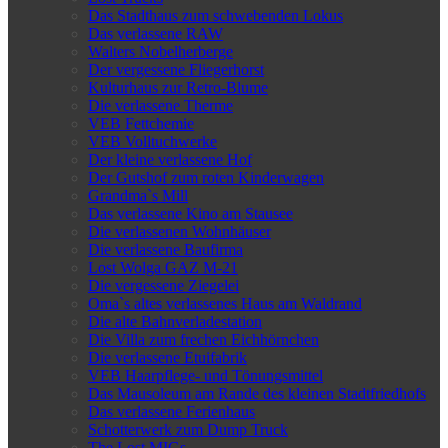
Das Stadthaus zum schwebenden Lokus
Das verlassene RAW
Walters Nobelherberge
Der vergessene Fliegerhorst
Kulturhaus zur Retro-Blume
Die verlassene Therme
VEB Fettchemie
VEB Volltuchwerke
Der kleine verlassene Hof
Der Gutshof zum roten Kinderwagen
Grandma`s Mill
Das verlassene Kino am Stausee
Die verlassenen Wohnhäuser
Die verlassene Baufirma
Lost Wolga GAZ M-21
Die vergessene Ziegelei
Oma`s altes verlassenes Haus am Waldrand
Die alte Bahnverladestation
Die Villa zum frechen Eichhörnchen
Die verlassene Etuifabrik
VEB Haarpflege- und Tönungsmittel
Das Mausoleum am Rande des kleinen Stadtfriedhofs
Das verlassene Ferienhaus
Schotterwerk zum Dump Truck
The Lost MIGs