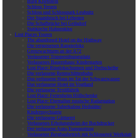
Burg Kriebstein
Schloss Treuen
Schloss und Schlosspark Leubnitz
Der Staatsbruch bei Lehesten
Die Schafbrücke bei Geilsdorf
Stabkirche Hahnenklee
Lost Places Touren
The abandoned Hotel on the Highway
Die vergessenen Rangierloks
Grenzwachturm an der A72
Verlassener Truppenübungsplatz
Verlassenes Bauernhaus/ Kindergarten
Lost Place: Ringlokschuppen und Drehscheibe
Die verlassene Rennschlittenbahn
Das verlassene Haus im Tal der Schwarzwasser
Das verlassene Hotel im Vogtland
Die verlassene Textilfabrik
Lost Place: Ferienheim Höllschenke
Lost Place: Ehemalige russische Radarstation
Die verlassene Tuberkulose Heilstätte/
Kinderpsychiatrie
Die verlassene Gärtnerei
Verlassenes Erholungsheim der Buchdrucker
Der verlassene Auto-Transportzug
Verlassener Bergbaubetrieb mit Schlosserei/ Werkstatt