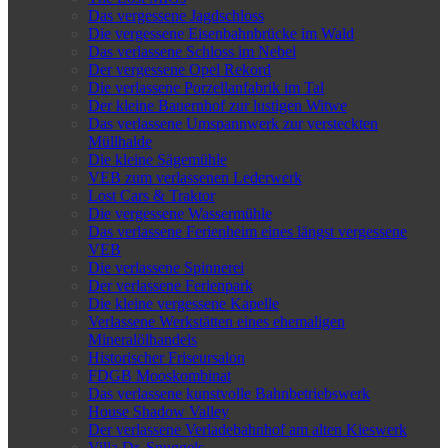
Das vergessene Jagdschloss
Die vergessene Eisenbahnbrücke im Wald
Das verlassene Schloss im Nebel
Der vergessene Opel Rekord
Die verlassene Porzellanfabrik im Tal
Der kleine Bauernhof zur lustigen Witwe
Das verlassene Umspannwerk zur versteckten
Müllhalde
Die kleine Sägemühle
VEB zum verlassenen Lederwerk
Lost Cars & Traktor
Die vergessene Wassermühle
Das verlassene Ferienheim eines längst vergessene
VEB
Die verlassene Spinnerei
Der verlassene Ferienpark
Die kleine vergessene Kapelle
Verlassene Werkstätten eines ehemaligen
Mineralölhandels
Historischer Friseursalon
FDGB Mooskombinat
Das verlassene kunstvolle Bahnbetriebswerk
House Shadow Valley
Der verlassene Verladebahnhof am alten Kieswerk
Villa Dr. Snuggels