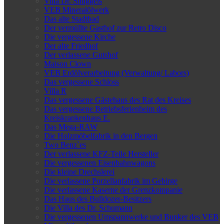
Villa Dr. Snuggels
VEB Mineralölwerk
Das alte Stadtbad
Der vermüllte Gasthof zur Retro Disco
Die vergessene Kirche
Der alte Friedhof
Der verlassene Gutshof
Maison Clown
VEB Erdölverarbeitung (Verwaltung/ Labors)
Das vergessene Schloss
Villa R
Das vergessene Gästehaus des Rat des Kreises
Das vergessene Betriebsferienheim des
Kreiskrankenhaus E.
Das Mega-RAW
Die Holzmöbelfabrik in den Bergen
Two Benz`es
Der verlassene KFZ-Teile Hersteller
Die vergessenen Eisenbahnwagons
Die kleine Drechslerei
Die verlassene Porzellanfabrik im Gebirge
Die verlassene Kaserne der Grenzkompanie
Das Haus des Bulldozer-Besitzers
Die Villa des Dr. Schumann
Die vergessenen Umspannwerke und Bunker des VEB