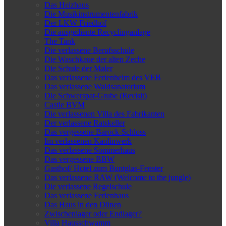
Das Heizhaus
Die Musikinstrumentenfabrik
Der LKW Friedhof
Die ausgediente Recyclinganlage
The Tank
Die verlassene Berufsschule
Die Waschkaue der alten Zeche
Die Schule der Maler
Das verlassene Ferienheim des VEB
Das verlassene Waldsanatorium
Die Schwerspat-Grube (Revisit)
Castle BVM
Die verlassenen Villa des Fabrikanten
Der verlassene Ratskeller
Das vergessene Barock-Schloss
Im verlassenen Kaolinwerk
Das verlassene Sommerhaus
Das vergessene BBW
Gasthof/ Hotel zum Buntglas-Fenster
Das verlassene RAW (Welcome to the jungle)
Die verlassene Regelschule
Das verlassene Ferienhaus
Das Haus in den Dünen
Zwischenlager oder Endlager?
Villa Hausschwamm