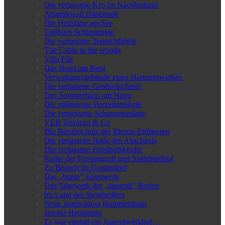
Die verlassene Kro im Nachbarland
Atlantikwall Dänemark
Die Heilstätte am See
Trøjborg Schlossruine
Die verlassene Teppichfabrik
The Cabin in the woods
Villa Filz
Das Hotel am Berg
Verwaltungsgebäude eines Hartsteinwerkes
Die verlassene Großwäscherei
Das Sommerhaus am Hang
Die stillgelegte Porzellanfabrik
Die vergessene Schanzenanlage
VEB Terrazzo & Co
Die Berufsschule der Riesen-Erdbeeren
Die verlassene Halle des Abschieds
Die verlassene Friedhofskirche
Ruine der Fürstengruft und Stadtfriedhof
Zu Besuch im Geisterdorf
Das „bunte“ Eisenwerk
Das Sägewerk der „tausend“ Reifen
Im Land des Steinbeißers
Neue Jagdschloss Hummelshain
Beelitz Heilstätten
Es war einmal ein Jugendwerkhof…