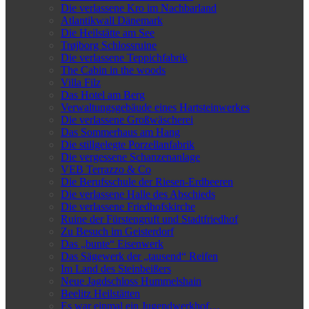
Die verlassene Kro im Nachbarland
Atlantikwall Dänemark
Die Heilstätte am See
Trøjborg Schlossruine
Die verlassene Teppichfabrik
The Cabin in the woods
Villa Filz
Das Hotel am Berg
Verwaltungsgebäude eines Hartsteinwerkes
Die verlassene Großwäscherei
Das Sommerhaus am Hang
Die stillgelegte Porzellanfabrik
Die vergessene Schanzenanlage
VEB Terrazzo & Co
Die Berufsschule der Riesen-Erdbeeren
Die verlassene Halle des Abschieds
Die verlassene Friedhofskirche
Ruine der Fürstengruft und Stadtfriedhof
Zu Besuch im Geisterdorf
Das „bunte“ Eisenwerk
Das Sägewerk der „tausend“ Reifen
Im Land des Steinbeißers
Neue Jagdschloss Hummelshain
Beelitz Heilstätten
Es war einmal ein Jugendwerkhof…