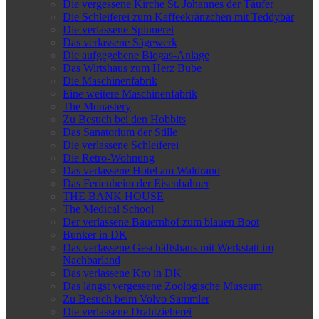
Die vergessene Kirche St. Johannes der Täufer
Die Schleiferei zum Kaffeekränzchen mit Teddybär
Die verlassene Spinnerei
Das verlassene Sägewerk
Die aufgegebene Biogas-Anlage
Das Wirtshaus zum Herz Bube
Die Maschinenfabrik
Eine weitere Maschinenfabrik
The Monastery
Zu Besuch bei den Hobbits
Das Sanatorium der Stille
Die verlassene Schleiferei
Die Retro-Wohnung
Das verlassene Hotel am Waldrand
Das Ferienheim der Eisenbahner
THE BANK HOUSE
The Medical School
Der verlassene Bauernhof zum blauen Boot
Bunker in DK
Das verlassene Geschäftshaus mit Werkstatt im
Nachbarland
Das verlassene Kro in DK
Das längst vergessene Zoologische Museum
Zu Besuch beim Volvo Sammler
Die verlassene Drahtzieherei