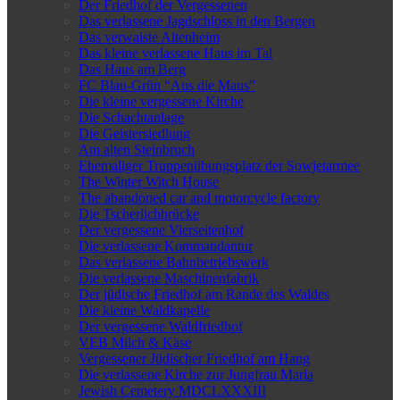
Der Friedhof der Vergessenen
Das verlassene Jagdschloss in den Bergen
Das verwaiste Altenheim
Das kleine verlassene Haus im Tal
Das Haus am Berg
FC Blau-Grün “Aus die Maus”
Die kleine vergessene Kirche
Die Schachtanlage
Die Geistersiedlung
Am alten Steinbruch
Ehemaliger Truppenübungsplatz der Sowjetarmee
The Winter Witch House
The abandoned car and motorcycle factory
Die Tscherlichbrücke
Der vergessene Vierseitenhof
Die verlassene Kommandantur
Das verlassene Bahnbetriebswerk
Die verlassene Maschinenfabrik
Der jüdische Friedhof am Rande des Waldes
Die kleine Waldkapelle
Der vergessene Waldfriedhof
VEB Milch & Käse
Vergessener Jüdischer Friedhof am Hang
Die verlassene Kirche zur Jungfrau Maria
Jewish Cemetery MDCLXXXIII