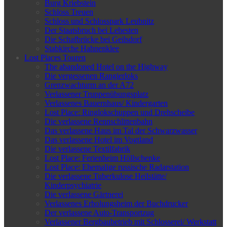
Burg Kriebstein
Schloss Treuen
Schloss und Schlosspark Leubnitz
Der Staatsbruch bei Lehesten
Die Schafbrücke bei Geilsdorf
Stabkirche Hahnenklee
Lost Places Touren
The abandoned Hotel on the Highway
Die vergessenen Rangierloks
Grenzwachturm an der A72
Verlassener Truppenübungsplatz
Verlassenes Bauernhaus/ Kindergarten
Lost Place: Ringlokschuppen und Drehscheibe
Die verlassene Rennschlittenbahn
Das verlassene Haus im Tal der Schwarzwasser
Das verlassene Hotel im Vogtland
Die verlassene Textilfabrik
Lost Place: Ferienheim Höllschenke
Lost Place: Ehemalige russische Radarstation
Die verlassene Tuberkulose Heilstätte/
Kinderpsychiatrie
Die verlassene Gärtnerei
Verlassenes Erholungsheim der Buchdrucker
Der verlassene Auto-Transportzug
Verlassener Bergbaubetrieb mit Schlosserei/ Werkstatt