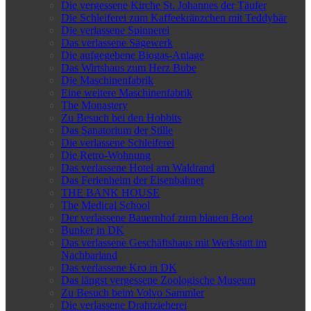
Die vergessene Kirche St. Johannes der Täufer
Die Schleiferei zum Kaffeekränzchen mit Teddybär
Die verlassene Spinnerei
Das verlassene Sägewerk
Die aufgegebene Biogas-Anlage
Das Wirtshaus zum Herz Bube
Die Maschinenfabrik
Eine weitere Maschinenfabrik
The Monastery
Zu Besuch bei den Hobbits
Das Sanatorium der Stille
Die verlassene Schleiferei
Die Retro-Wohnung
Das verlassene Hotel am Waldrand
Das Ferienheim der Eisenbahner
THE BANK HOUSE
The Medical School
Der verlassene Bauernhof zum blauen Boot
Bunker in DK
Das verlassene Geschäftshaus mit Werkstatt im
Nachbarland
Das verlassene Kro in DK
Das längst vergessene Zoologische Museum
Zu Besuch beim Volvo Sammler
Die verlassene Drahtzieherei