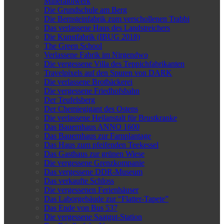
Mineralölwerk
Die Grundschule am Berg
Die Bernsteinfabrik zum verschollenen Trabbi
Das verlassene Haus des Landstreichers
Die Kunstfabrik (IBUG 2018)
The Green School
Verlassene Fabrik im Nirgendwo
Die vergessene Villa des Teppichfabrikanten
Travelpixels auf den Spuren von DARK
Die verlassene Brotbäckerei
Die vergessene Friedhofsbahn
Der Teufelsberg
Der Chemiegigant des Ostens
Die verlassene Heilanstalt für Brustkranke
Das Bauernhaus ANNO 1600
Das Bauernhaus zur Farnplantage
Das Haus zum pfeifenden Teekessel
Das Gasthaus zur grünen Wiese
Die vergessene Grenzkompanie
Das vergessene DDR-Museum
Das verkaufte Schloss
Die vergessenen Ferienhäuser
Das Laborgebäude zur “Flatter-Tapete”
Das Ende von Bus 537
Die vergessene Saatgut-Station