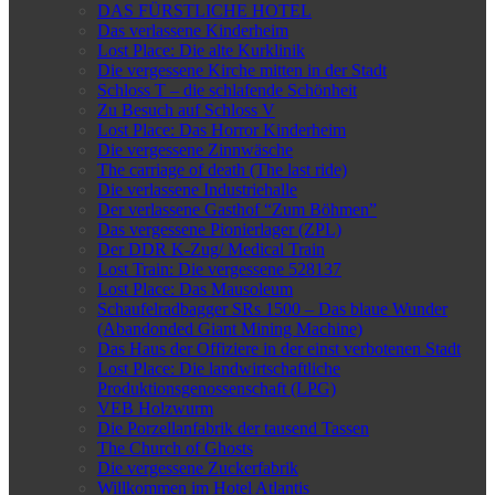
DAS FÜRSTLICHE HOTEL
Das verlassene Kinderheim
Lost Place: Die alte Kurklinik
Die vergessene Kirche mitten in der Stadt
Schloss T – die schlafende Schönheit
Zu Besuch auf Schloss V
Lost Place: Das Horror Kinderheim
Die vergessene Zinnwäsche
The carriage of death (The last ride)
Die verlassene Industriehalle
Der verlassene Gasthof “Zum Böhmen”
Das vergessene Pionierlager (ZPL)
Der DDR K-Zug/ Medical Train
Lost Train: Die vergessene 528137
Lost Place: Das Mausoleum
Schaufelradbagger SRs 1500 – Das blaue Wunder
(Abandonded Giant Mining Machine)
Das Haus der Offiziere in der einst verbotenen Stadt
Lost Place: Die landwirtschaftliche
Produktionsgenossenschaft (LPG)
VEB Holzwurm
Die Porzellanfabrik der tausend Tassen
The Church of Ghosts
Die vergessene Zuckerfabrik
Willkommen im Hotel Atlantis