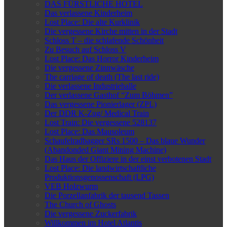
DAS FÜRSTLICHE HOTEL
Das verlassene Kinderheim
Lost Place: Die alte Kurklinik
Die vergessene Kirche mitten in der Stadt
Schloss T – die schlafende Schönheit
Zu Besuch auf Schloss V
Lost Place: Das Horror Kinderheim
Die vergessene Zinnwäsche
The carriage of death (The last ride)
Die verlassene Industriehalle
Der verlassene Gasthof “Zum Böhmen”
Das vergessene Pionierlager (ZPL)
Der DDR K-Zug/ Medical Train
Lost Train: Die vergessene 528137
Lost Place: Das Mausoleum
Schaufelradbagger SRs 1500 – Das blaue Wunder
(Abandonded Giant Mining Machine)
Das Haus der Offiziere in der einst verbotenen Stadt
Lost Place: Die landwirtschaftliche
Produktionsgenossenschaft (LPG)
VEB Holzwurm
Die Porzellanfabrik der tausend Tassen
The Church of Ghosts
Die vergessene Zuckerfabrik
Willkommen im Hotel Atlantis