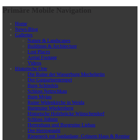
Primäre Mobile Navigation
Home
News-Blog
Galleries
Nature & Landscapes
Buildings & Architecture
Lost Places
Aerial Footage
Videos
Historische Orte
Die Ruine der Wasserburg Mechelgrün
Der Gasparinentempel
Burg Schönfels
Schloss Netzschkau
Burg Mylau
Ruine Widenkirche in Weida
Burgruine Wiedersberg
Historische Holzbrücke Wünschendorf
Schloss Jößnitz
Herrenhaus und Burgruine Liebau
Der Herzogstuhl
Rieseneck mit Jagdanlage, Grünem Haus & Remise