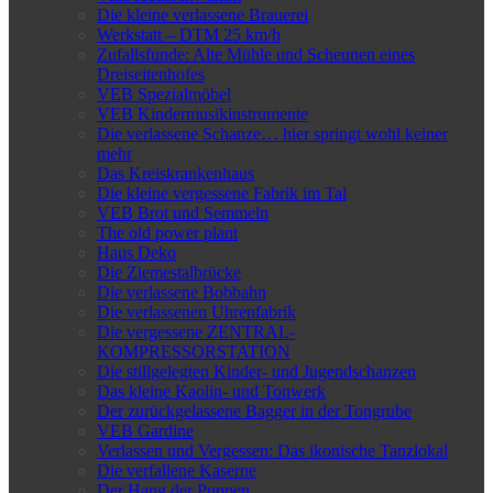
Die kleine verlassene Brauerei
Werkstatt – DTM 25 km/h
Zufallsfunde: Alte Mühle und Scheunen eines
Dreiseitenhofes
VEB Spezialmöbel
VEB Kindermusikinstrumente
Die verlassene Schanze… hier springt wohl keiner
mehr
Das Kreiskrankenhaus
Die kleine vergessene Fabrik im Tal
VEB Brot und Semmeln
The old power plant
Haus Deko
Die Ziemestalbrücke
Die verlassene Bobbahn
Die verlassenen Uhrenfabrik
Die vergessene ZENTRAL-
KOMPRESSORSTATION
Die stillgelegten Kinder- und Jugendschanzen
Das kleine Kaolin- und Tonwerk
Der zurückgelassene Bagger in der Tongrube
VEB Gardine
Verlassen und Vergessen: Das ikonische Tanzlokal
Die verfallene Kaserne
Der Hang der Puppen