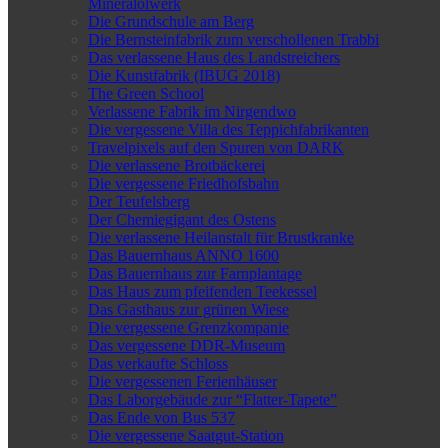
Mineralölwerk
Die Grundschule am Berg
Die Bernsteinfabrik zum verschollenen Trabbi
Das verlassene Haus des Landstreichers
Die Kunstfabrik (IBUG 2018)
The Green School
Verlassene Fabrik im Nirgendwo
Die vergessene Villa des Teppichfabrikanten
Travelpixels auf den Spuren von DARK
Die verlassene Brotbäckerei
Die vergessene Friedhofsbahn
Der Teufelsberg
Der Chemiegigant des Ostens
Die verlassene Heilanstalt für Brustkranke
Das Bauernhaus ANNO 1600
Das Bauernhaus zur Farnplantage
Das Haus zum pfeifenden Teekessel
Das Gasthaus zur grünen Wiese
Die vergessene Grenzkompanie
Das vergessene DDR-Museum
Das verkaufte Schloss
Die vergessenen Ferienhäuser
Das Laborgebäude zur “Flatter-Tapete”
Das Ende von Bus 537
Die vergessene Saatgut-Station