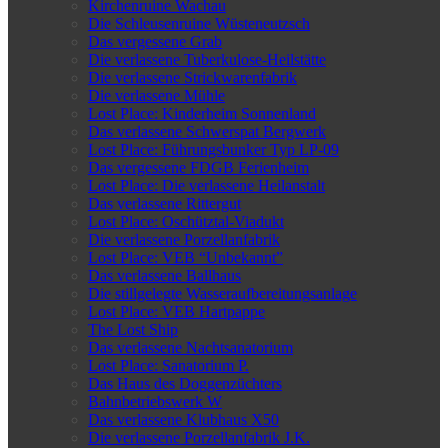
Kirchenruine Wachau
Die Schleusenruine Wüsteneutzsch
Das vergessene Grab
Die verlassene Tuberkulose-Heilstätte
Die verlassene Strickwarenfabrik
Die verlassene Mühle
Lost Place: Kinderheim Sonnenland
Das verlassene Schwerspat Bergwerk
Lost Place: Führungsbunker Typ LP-09
Das vergessene FDGB Ferienheim
Lost Place: Die verlassene Heilanstalt
Das verlassene Rittergut
Lost Place: Oschütztal-Viadukt
Die verlassene Porzellanfabrik
Lost Place: VEB “Unbekannt”
Das verlassene Ballhaus
Die stillgelegte Wasseraufbereitungsanlage
Lost Place: VEB Hartpappe
The Lost Ship
Das verlassene Nachtsanatorium
Lost Place: Sanatorium P.
Das Haus des Doggenzüchters
Bahnbetriebswerk W
Das verlassene Klubhaus X50
Die verlassene Porzellanfabrik J.K.