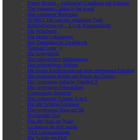
Empty Rooms – verlassenes Landhaus mit Scheune
The forgotten Cabins in the wood
Das verlassene Bankhaus
10.000 L DK und der verlassene Ford
Bahnbetriebswerk – E-Lok Reparaturhalle
Die Wäscherei
Die kleine Lokomotive
Der Tanzpalast im Ziegelwerk
Tanzsaal Lego ;-)
Die Lederfabrik
Der aufgegebene Möbelgigant
Das aufgegebene Schloss
Die kleine Kirchenruine auf dem verlassenen Friedhof
Die verlassene Kirche am Rande des Dorfes
Der vergessene jüdische Friedhof Z
Die vergessene Felsenbühne
Camposanto Buttstedt
Das verlassene Schloss X in Y
Die alte Schloss-Gärtnerei
Das vergessene Haus am Sti
Det forladte Hus
Das alte Haus im Wald
La maison du petit panda
VEB Linoleumfabrik
Die Schule am Fluß