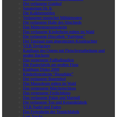
Der verlassene Gutshof
Sanatorium Dr. K
Die Kalkbrennöfen
Verlassener russischer Militärposten
Die verlassene Halle des Abschieds
Das Müttergenesungsheim
Das verlassene Kinderheim mitten im Wald
Die verlassene Discothek “Partytime”
Der Tanzsaal zum abgestürzten Kronleuchter
VEB Toyfactory
Kaufhaus des Ostens mit Fleischverarbeitung und
großer Bäckerei
Das vergessene Fußballstadion
Die Papierfabrik am großen Fluss
Klubhaus Disko 2000
Kinderferienheim “Biosphäre”
Der verlassene Bauernhof
Das Mausoleum mitten im Wald
Das vergessene Märchenschloss
Das vergessene Freilichtkino
Das verlassene Palais und Marstall
Die verlassene Ton und Keramikfabrik
VEB Nadel und Faden
Das Ferienheim der Teppichfabrik
Lost Trucks