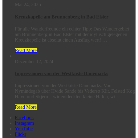
Mai 24, 2025
Kreuzkapelle am Brunnenberg in Bad Elster
Für alle Wanderfreunde ein echter Tipp: Das Wandergebiet
am Brunnenberg in Bad Elster mit der idyllisch gelegenen
Kreuzkapelle ist absolut einen Ausflug wert! …
Read More
Dezember 12, 2024
Impressionen von der Westküste Dänemarks
Impressionen von der Westküste Dänemarks: Von
Nymindegab über Hvide Sande bis Vedersø Klit, Felsted Kog
Havn und Skjern – wir entdeckten kleine Häfen, wi…
Read More
Facebook
Instagram
YouTube
Flickr