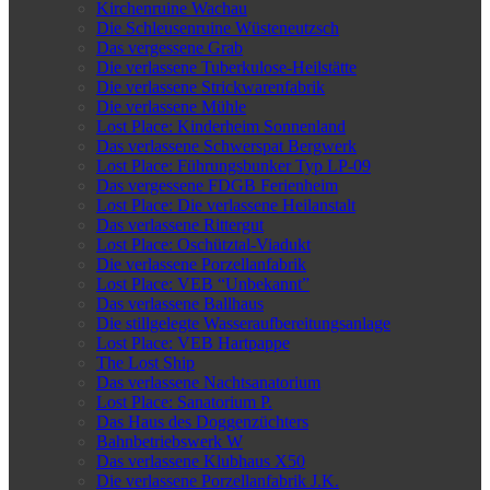
Kirchenruine Wachau
Die Schleusenruine Wüsteneutzsch
Das vergessene Grab
Die verlassene Tuberkulose-Heilstätte
Die verlassene Strickwarenfabrik
Die verlassene Mühle
Lost Place: Kinderheim Sonnenland
Das verlassene Schwerspat Bergwerk
Lost Place: Führungsbunker Typ LP-09
Das vergessene FDGB Ferienheim
Lost Place: Die verlassene Heilanstalt
Das verlassene Rittergut
Lost Place: Oschütztal-Viadukt
Die verlassene Porzellanfabrik
Lost Place: VEB “Unbekannt”
Das verlassene Ballhaus
Die stillgelegte Wasseraufbereitungsanlage
Lost Place: VEB Hartpappe
The Lost Ship
Das verlassene Nachtsanatorium
Lost Place: Sanatorium P.
Das Haus des Doggenzüchters
Bahnbetriebswerk W
Das verlassene Klubhaus X50
Die verlassene Porzellanfabrik J.K.