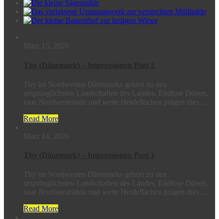
März 15, 2026
Thy (Dänemark) – Impressionen Part 2
Thy im Nordwesten Dänemarks gehört zu den
ursprünglichsten Landschaften des Landes. Endlose Dünen,
raue Nordseestrände und weite Heideflächen prägen dies…
Read More
März 14, 2026
Thy (Dänemark) – Impressionen Part 1
Thy im Nordwesten Dänemarks gehört zu den
ursprünglichsten Landschaften des Landes. Endlose Dünen,
raue Nordseestrände und weite Heideflächen prägen dies…
Read More