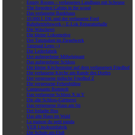
Empty Rooms – verlassenes Landhaus mit Scheune
The forgotten Cabins in the wood
Das verlassene Bankhaus
10.000 L DK und der verlassene Ford
Bahnbetriebswerk – E-Lok Reparaturhalle
Die Wäscherei
Die kleine Lokomotive
Der Tanzpalast im Ziegelwerk
Tanzsaal Lego ;-)
Die Lederfabrik
Der aufgegebene Möbelgigant
Das aufgegebene Schloss
Die kleine Kirchenruine auf dem verlassenen Friedhof
Die verlassene Kirche am Rande des Dorfes
Der vergessene jüdische Friedhof Z
Die vergessene Felsenbühne
Camposanto Buttstedt
Das verlassene Schloss X in Y
Die alte Schloss-Gärtnerei
Das vergessene Haus am Sti
Det forladte Hus
Das alte Haus im Wald
La maison du petit panda
VEB Linoleumfabrik
Die Schule am Fluß