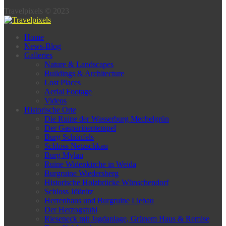
Travelpixels © 2023
Home
News-Blog
Galleries
Nature & Landscapes
Buildings & Architecture
Lost Places
Aerial Footage
Videos
Historische Orte
Die Ruine der Wasserburg Mechelgrün
Der Gasparinentempel
Burg Schönfels
Schloss Netzschkau
Burg Mylau
Ruine Widenkirche in Weida
Burgruine Wiedersberg
Historische Holzbrücke Wünschendorf
Schloss Jößnitz
Herrenhaus und Burgruine Liebau
Der Herzogstuhl
Rieseneck mit Jagdanlage, Grünem Haus & Remise