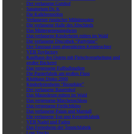
Der verlassene Gutshof
Sanatorium Dr. K
Die Kalkbrennöfen
Verlassener russischer Militärposten
Die verlassene Halle des Abschieds
Das Müttergenesungsheim
Das verlassene Kinderheim mitten im Wald
Die verlassene Discothek “Partytime”
Der Tanzsaal zum abgestürzten Kronleuchter
VEB Toyfactory
Kaufhaus des Ostens mit Fleischverarbeitung und
großer Bäckerei
Das vergessene Fußballstadion
Die Papierfabrik am großen Fluss
Klubhaus Disko 2000
Kinderferienheim “Biosphäre”
Der verlassene Bauernhof
Das Mausoleum mitten im Wald
Das vergessene Märchenschloss
Das vergessene Freilichtkino
Das verlassene Palais und Marstall
Die verlassene Ton und Keramikfabrik
VEB Nadel und Faden
Das Ferienheim der Teppichfabrik
Lost Trucks