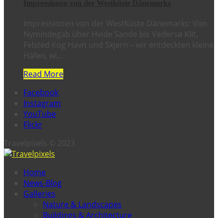
Impressionen von der Westküste Dänemarks
Impressionen von der Westküste Dänemarks: Von
Nymindegab über Hvide Sande bis Vedersø Klit,
Felsted Kog Havn und Skjern – wir entdeckten kleine
Häfen, wi…
Read More
Facebook
Instagram
YouTube
Flickr
Travelpixels © 2023
Home
News-Blog
Galleries
Nature & Landscapes
Buildings & Architecture