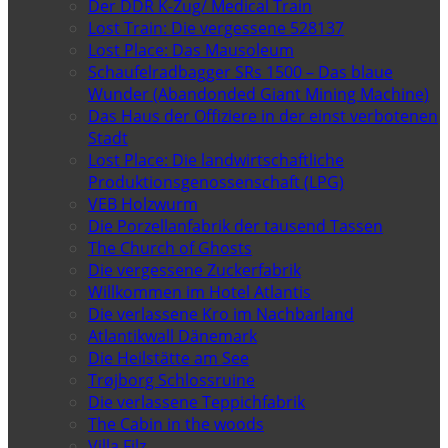
Der DDR K-Zug/ Medical Train
Lost Train: Die vergessene 528137
Lost Place: Das Mausoleum
Schaufelradbagger SRs 1500 – Das blaue
Wunder (Abandonded Giant Mining Machine)
Das Haus der Offiziere in der einst verbotenen
Stadt
Lost Place: Die landwirtschaftliche
Produktionsgenossenschaft (LPG)
VEB Holzwurm
Die Porzellanfabrik der tausend Tassen
The Church of Ghosts
Die vergessene Zuckerfabrik
Willkommen im Hotel Atlantis
Die verlassene Kro im Nachbarland
Atlantikwall Dänemark
Die Heilstätte am See
Trøjborg Schlossruine
Die verlassene Teppichfabrik
The Cabin in the woods
Villa Filz