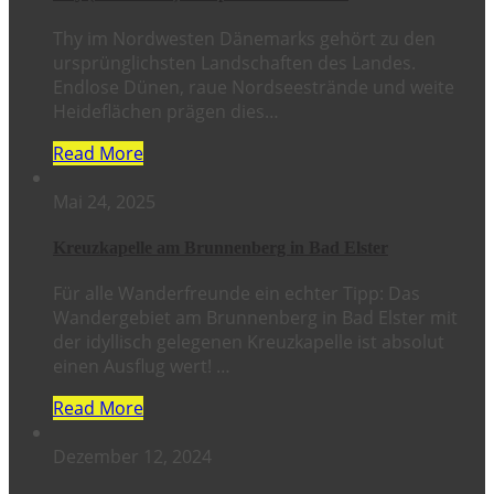
Thy im Nordwesten Dänemarks gehört zu den
ursprünglichsten Landschaften des Landes.
Endlose Dünen, raue Nordseestrände und weite
Heideflächen prägen dies…
Read More
Mai 24, 2025
Kreuzkapelle am Brunnenberg in Bad Elster
Für alle Wanderfreunde ein echter Tipp: Das
Wandergebiet am Brunnenberg in Bad Elster mit
der idyllisch gelegenen Kreuzkapelle ist absolut
einen Ausflug wert! …
Read More
Dezember 12, 2024