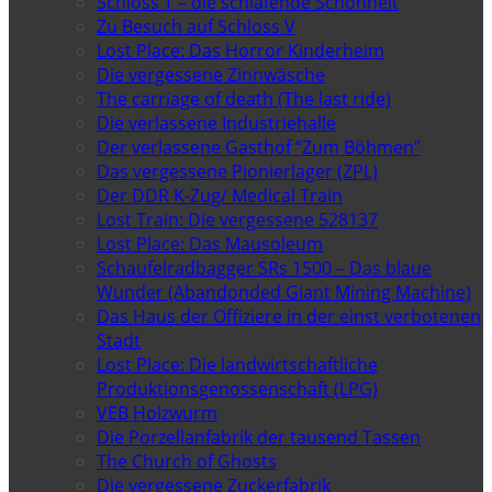
Schloss T – die schlafende Schönheit
Zu Besuch auf Schloss V
Lost Place: Das Horror Kinderheim
Die vergessene Zinnwäsche
The carriage of death (The last ride)
Die verlassene Industriehalle
Der verlassene Gasthof “Zum Böhmen”
Das vergessene Pionierlager (ZPL)
Der DDR K-Zug/ Medical Train
Lost Train: Die vergessene 528137
Lost Place: Das Mausoleum
Schaufelradbagger SRs 1500 – Das blaue
Wunder (Abandonded Giant Mining Machine)
Das Haus der Offiziere in der einst verbotenen
Stadt
Lost Place: Die landwirtschaftliche
Produktionsgenossenschaft (LPG)
VEB Holzwurm
Die Porzellanfabrik der tausend Tassen
The Church of Ghosts
Die vergessene Zuckerfabrik