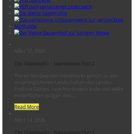
März 15, 2026
Thy (Dänemark) – Impressionen Part 2
Thy im Nordwesten Dänemarks gehört zu den
ursprünglichsten Landschaften des Landes.
Endlose Dünen, raue Nordseestrände und weite
Heideflächen prägen dies…
Read More
März 14, 2026
Thy (Dänemark) – Impressionen Part 1